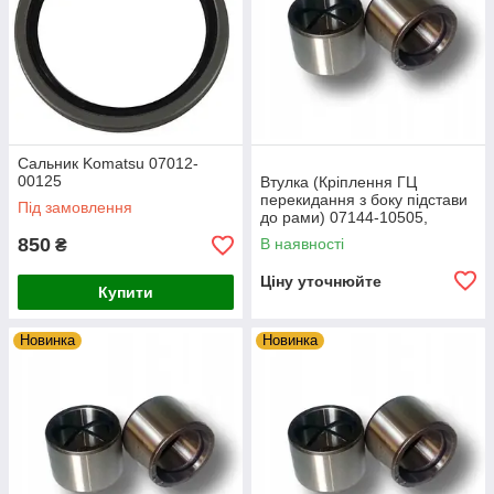
Сальник Komatsu 07012-
00125
Втулка (Кріплення ГЦ
перекидання з боку підстави
Під замовлення
до рами) 07144-10505,
0714410505 для Komatsu
850
В наявності
₴
WB-93R,
Ціну уточнюйте
Купити
Новинка
Новинка