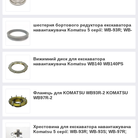
WB-97S
шестерня бортового редуктора екскаватора
навантажувача Komatsu 5 серії: WB-93R; WB-
93S; WB-97R; WB-97S
Вижимний диск для екскаватора
навантажувача Komatsu WB140 WB140PS
WB142 WB150 WB150PS WB91R WB93
Фланець для KOMATSU WB93R-2 KOMATSU
WB97R-2
Хрестовина для екскаватора навантажувача
Komatsu 5 серії: WB-93R; WB-93S; WB-97R;
WB-97S