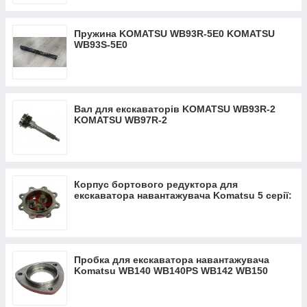
Пружина KOMATSU WB93R-5Е0 KOMATSU
WB93S-5Е0
Вал для екскаваторів KOMATSU WB93R-2
KOMATSU WB97R-2
Корпус бортового редуктора для
екскаватора навантажувача Komatsu 5 серії:
WB-93R; WB-93S; WB-97R; WB-97S
Пробка для екскаватора навантажувача
Komatsu WB140 WB140PS WB142 WB150
WB150PS WB91R WB93