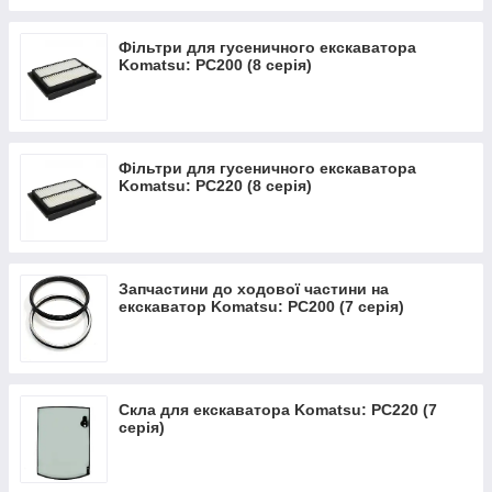
SAA6D107E-
S4D155-4
1
S6D155-4
Фільтри для гусеничного екскаватора
Komatsu 108
SA6D155-4
Komatsu: PC200 (8 серія)
S6D108-1
SA6D108-1
SAA6D108E
-2A
Фільтри для гусеничного екскаватора
МЫ ПРЕДЛАГАЕМ ВЕСЬ АССОРТИМЕНТ ЗАПЧАСТЕЙ ДЛЯ
Komatsu: PC220 (8 серія)
ДВИГАТЕЛЕЙ ВЕДУЩИХ МИРОВЫХ ПРОИЗВОДИТЕЛЕЙ
СПЕЦТЕХНИКи
Запчастини до ходової частини на
екскаватор Komatsu: PC200 (7 серія)
Скла для екскаватора Komatsu: PC220 (7
серія)