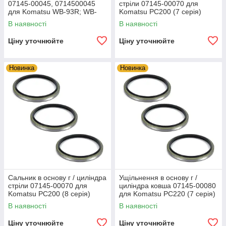
07145-00045, 0714500045
стріли 07145-00070 для
для Komatsu WB-93R; WB-
Komatsu PC200 (7 серія)
93S; WB-97R; WB-97S (5
В наявності
В наявності
серія)
Ціну уточнюйте
Ціну уточнюйте
Новинка
Новинка
Сальник в основу г / циліндра
Ущільнення в основу г /
стріли 07145-00070 для
циліндра ковша 07145-00080
Komatsu PC200 (8 серія)
для Komatsu PC220 (7 серія)
В наявності
В наявності
Ціну уточнюйте
Ціну уточнюйте