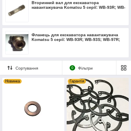
Вторинний вал для екскаватора
навантажувача Komatsu 5 серії: WB-93R; WB-
93S; WB-97R; WB-97S
Фланець для екскаватора навантажувача
Komatsu 5 серії: WB-93R; WB-93S; WB-97R;
WB-97S
Сортування
0
Фільтри
Новинка
Гарантія