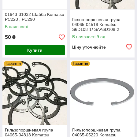
01643-31032 Шайба Komatsu
PC220 , PC290
Гильзопоршневая група
04065-04518 Komatsu
В наявності
S6D108-1/ SAA6D108-2
50
В наявності 9 од.
₴
Ціну уточнюйте
Купити
Гарантія
Гарантія
Гильзопоршневая група
Гильзопоршневая група
04065-04818 Komatsu
04065-05220 Komatsu