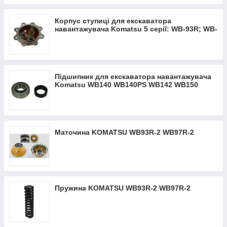
Корпус ступиці для екскаватора
навантажувача Komatsu 5 серії: WB-93R; WB-
93S; WB-97R; WB-97S
Підшипник для екскаватора навантажувача
Komatsu WB140 WB140PS WB142 WB150
WB150PS WB91R WB93
Маточина KOMATSU WB93R-2 WB97R-2
Пружина KOMATSU WB93R-2 WB97R-2