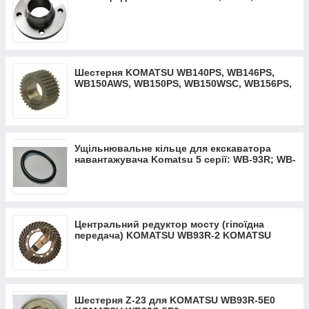
Шестерня KOMATSU WB140PS, WB146PS,
WB150AWS, WB150PS, WB150WSC, WB156PS,
WB97R, WB97S GEAR
Ущільнювальне кільце для екскаватора
навантажувача Komatsu 5 серії: WB-93R; WB-
93S; WB-97R; WB-97S
Центральний редуктор мосту (гіпоїдна
передача) KOMATSU WB93R-2 KOMATSU
WB97R-2
Шестерня Z-23 для KOMATSU WB93R-5Е0