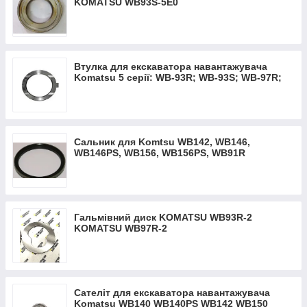
KOMATSU WB93S-5Е0
Втулка для екскаватора навантажувача
Komatsu 5 серії: WB-93R; WB-93S; WB-97R;
WB-97S
Сальник для Komtsu WB142, WB146,
WB146PS, WB156, WB156PS, WB91R
Гальмівний диск KOMATSU WB93R-2
KOMATSU WB97R-2
Сателіт для екскаватора навантажувача
Komatsu WB140 WB140PS WB142 WB150