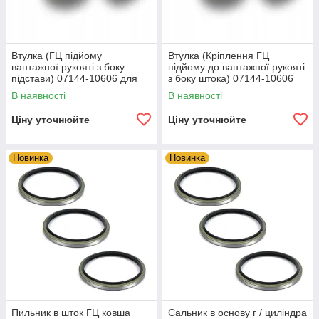
Втулка (ГЦ підйому
Втулка (Кріплення ГЦ
вантажної рукояті з боку
підйому до вантажної рукояті
підстави) 07144-10606 для
з боку штока) 07144-10606
Komatsu WB-93R, WB-93S,
для Komatsu WB-93R, WB-
В наявності
В наявності
WB-97R, WB-97S
93S,
Ціну уточнюйте
Ціну уточнюйте
Новинка
Новинка
Пильник в шток ГЦ ковша
Сальник в основу г / циліндра