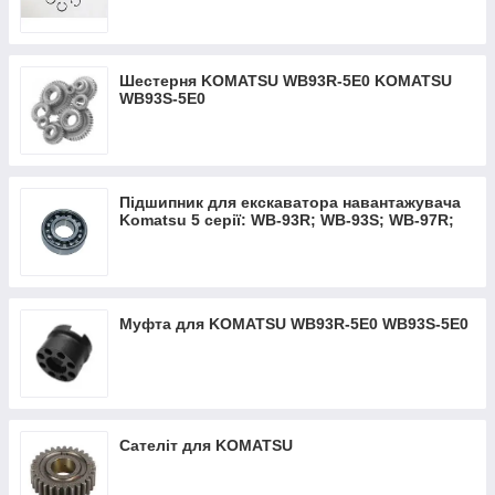
Шестерня KOMATSU WB93R-5Е0 KOMATSU
WB93S-5Е0
Підшипник для екскаватора навантажувача
Komatsu 5 серії: WB-93R; WB-93S; WB-97R;
WB-97S
Муфта для KOMATSU WB93R-5Е0 WB93S-5Е0
Сателіт для KOMATSU