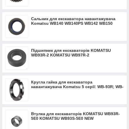
Сальник для екскаватора навантажувача
Komatsu WB140 WB140PS WB142 WB150
WB150PS WB91R WB93
Підшипник для екскаваторів KOMATSU
WB93R-2 KOMATSU WB97R-2
Кругла гайка для екскаватора
навантажувача Komatsu 5 серії: WB-93R; WB-
93S; WB-97R; WB-97S
Втулка для екскаваторів KOMATSU WB93R-
5Е0 KOMATSU WB93S-5Е0 NEW