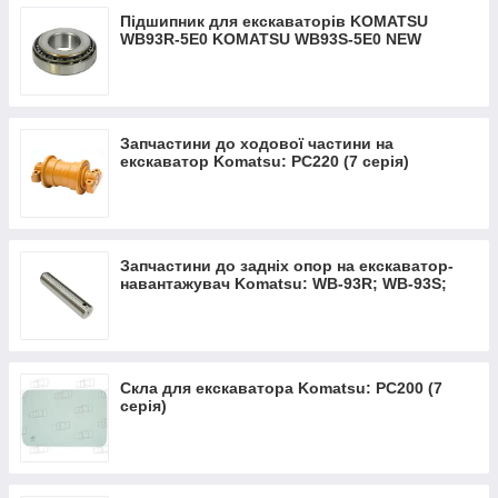
Підшипник для екскаваторів KOMATSU
WB93R-5Е0 KOMATSU WB93S-5Е0 NEW
Запчастини до ходової частини на
екскаватор Komatsu: PC220 (7 серія)
Запчастини до задніх опор на екскаватор-
навантажувач Komatsu: WB-93R; WB-93S;
WB-97R; WB-97S
Скла для екскаватора Komatsu: PC200 (7
серія)