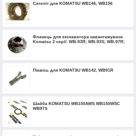
Сателіт для KOMATSU WB146, WB156
Фланець для екскаватора навантажувача
Komatsu 2 серії: WB-93R; WB-93S; WB-97R;
WB-97S
Піввісь для KOMATSU WB142, WB91R
Шайба KOMATSU WB150AWS WB150WSC
WB97S