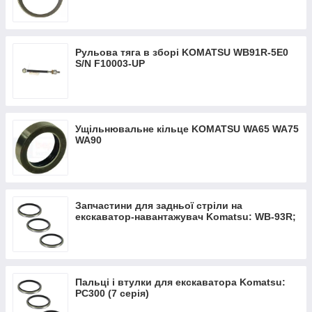
деталей и используемых материалов – на одном уровне.
Перед выходом в продажу все детали проходят
многоуровневую проверку.
Рульова тяга в зборі KOMATSU WB91R-5E0
S/N F10003-UP
Модели двигателей, для которых можно
купить запчасти
Ущільнювальне кільце KOMATSU WA65 WA75
КМП Бренд предлагает как предназначенные для двигателей
WA90
Комацу детали, так и запчасти трансмисии, гидравлики. К
первой группе относятся комплектующие для версий 95,
102, 105, 108, 110, 114, 125, 130, 140, 155, 170 и моделей
NH220 и NT855 от Cummins.
Запчастини для задньої стріли на
Во вторую группу входят бульдозеры D60-D355 и
екскаватор-навантажувач Komatsu: WB-93R;
экскаваторы PC120-PC240.
WB-93S; WB-97R; WB-97S
Ниже приведен список моделей двигателей, запчасти к
которым есть у нас в ассортименте:
Пальці і втулки для екскаватора Komatsu:
PC300 (7 серія)
Komatsu 95
Komatsu 110
Komatsu 170
4D95L-W-1
S6D110-1
S6D170-1