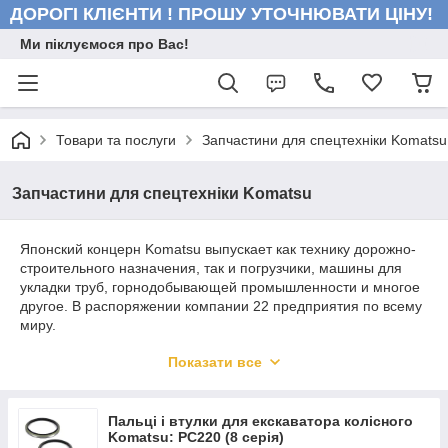
ДОРОГІ КЛІЄНТИ ! ПРОШУ УТОЧНЮВАТИ ЦІНУ!
Ми піклуємося про Вас!
Товари та послуги
Запчастини для спецтехніки Komatsu
Запчастини для спецтехніки Komatsu
Японский концерн Komatsu выпускает как технику дорожно-
строительного назначения, так и погрузчики, машины для
укладки труб, горнодобывающей промышленности и многое
другое. В распоряжении компании 22 предприятия по всему
миру.
Показати все
Запасные части для
двигателей
Komatsu
от
KMP
B
rand
Пальці і втулки для екскаватора колісного
Komatsu: PC220 (8 серія)