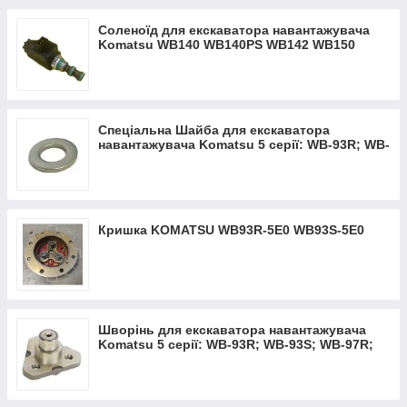
Соленоїд для екскаватора навантажувача
Komatsu WB140 WB140PS WB142 WB150
WB150PS WB91R WB93
Спеціальна Шайба для екскаватора
навантажувача Komatsu 5 серії: WB-93R; WB-
93S; WB-97R; WB-97S
Кришка KOMATSU WB93R-5Е0 WB93S-5Е0
Шворінь для екскаватора навантажувача
Komatsu 5 серії: WB-93R; WB-93S; WB-97R;
WB-97S