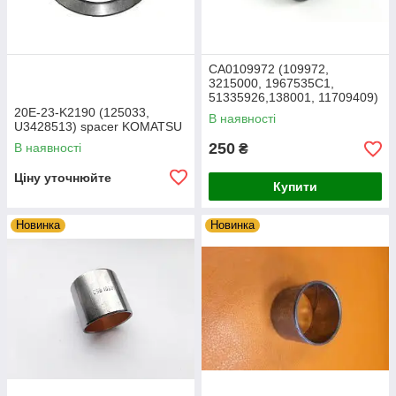
CA0109972 (109972,
3215000, 1967535C1,
51335926,138001, 11709409)
Втулка KOMATSU
20E-23-K2190 (125033,
В наявності
U3428513) spacer KOMATSU
250
В наявності
₴
Ціну уточнюйте
Купити
Новинка
Новинка