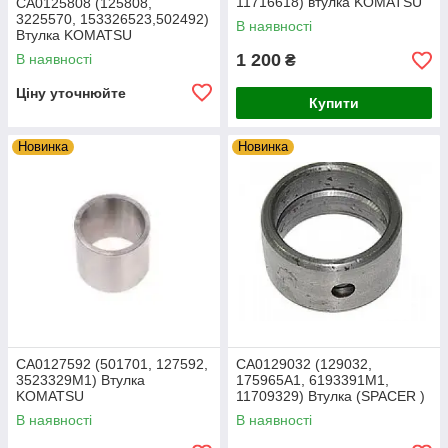
11716618) втулка KOMATSU
CA0125808 (125808,
3225570, 153326523,502492)
В наявності
Втулка KOMATSU
1 200
В наявності
₴
Ціну уточнюйте
Купити
Новинка
Новинка
CA0127592 (501701, 127592,
CA0129032 (129032,
3523329M1) Втулка
175965A1, 6193391M1,
KOMATSU
11709329) Втулка (SPACER )
KOMATSU
В наявності
В наявності