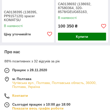
CA0138692 (138692,
87580364, 320-
8578/GEUG65163,
CA0138395 (138395,
6193350M1, 11709291)
PP9157120) spacer
В наявності
Втулка KOMATSU
KOMATSU
100 350
В наявності
₴
Ціну уточнюйте
Купити
Про нас
88% позитивних з 32 відгуків за рік
Працює з 28.11.2020
м. Полтава
Чутівська вул., Полтава, Полтавська область, 36000,
Полтава, Україна
Контакти
Сьогодні працює з 10:00 до 18:00
Показати весь графік роботи