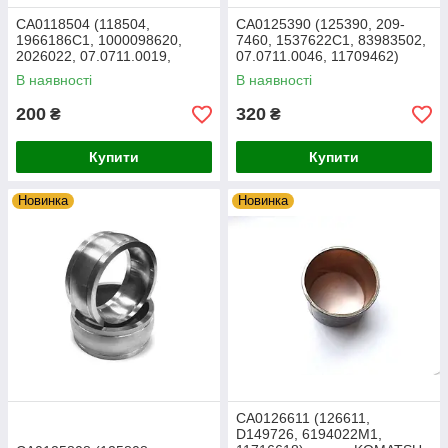
CA0118504 (118504,
CA0125390 (125390, 209-
1966186C1, 1000098620,
7460, 1537622C1, 83983502,
2026022, 07.0711.0019,
07.0711.0046, 11709462)
11988557) Втулка KOMATSU
Втулка KOMATSU
В наявності
В наявності
200
320
₴
₴
Купити
Купити
Новинка
Новинка
CA0126611 (126611,
D149726, 6194022M1,