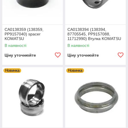
CA0138359 (138359,
CA0138394 (138394,
PP9157040) spacer
87705545, PP9157088,
KOMATSU
11712990) Втулка KOMATSU
В наявності
В наявності
Ціну уточнюйте
Ціну уточнюйте
Новинка
Новинка