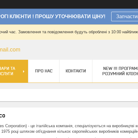
ОГІ КЛІЄНТИ ! ПРОШУ УТОЧНЮВАТИ ЦІНУ!
Запчасти
очий час. Замовлення та повідомлення будуть оброблені з 10:00 найближч
ail.com
ВАРИ ТА
NEW !!! ПРОГРАМ
ПРО НАС
КОНТАКТИ
ОСЛУГИ
РОЗУМНИЙ КЛІЄ
co
cles Corporation) - це італійська компанія, спеціалізуються на виробництві
 1975 році шляхом об'єднання кількох європейських виробників комерційн