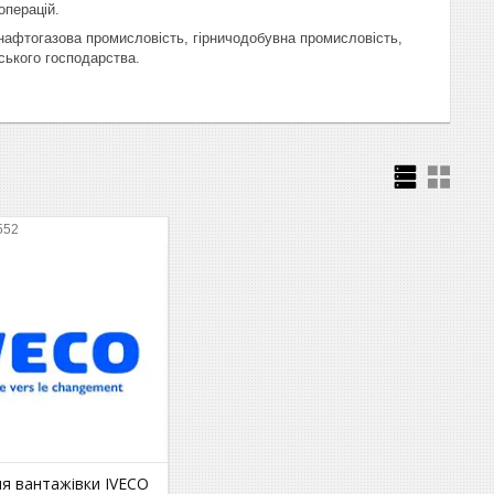
операцій.
к нафтогазова промисловість, гірничодобувна промисловість,
ського господарства.
552
ля вантажівки IVECO