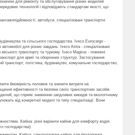
изначені для ремонту та обслуговування різних моделей
ередових технологій і відповідають стандартам якості, що
вантажопідйомності, автобуси, спеціалізовані транспортні
 будівництва та сільського господарства. Iveco Eurocargo -
 автомобілі для різних завдань. Iveco Astra - спеціалізовані
 міського транспорту та туризму. Iveco Magirus - пожежні
транспорт для армії та оборонних структур. Застосування:
ий транспорт, логістика, будівництво, комунальне господарство,
изити ймовірність поломок та знизити витрати на
вищення ефективності та безпеки своїх транспортних засобів.
оделей, що сприяє зниженню шкідливих викидів та екологічному
лежать від конкретної моделі та типу спеціалізації. Вони
жностями. Кабіна: різні варіанти кабіни для комфорту водія.
го господарства):
моментом. Кабіна: спеціалізовані кабіни для бездоріжжя.