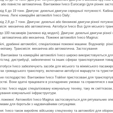
 або повністю автоматична. Вантажівки Iveco Eurocargo (для різних засто
ід 6 до 19 тонн. Двигуни: дизельні двигуни середньої потужності. Кабіна: 
ична. Легкі комерційні автомобілі Iveco Daily:
ід 2,8 до 7 тонн. Двигуни: дизельні або бензинові двигуни різної потужнос
місія: механічна або автоматична. Автобуси Iveco Bus (для міського тран
до 100 пасажирів (залежно від моделі). Двигуни: дизельні двигуни різної
: автоматична або механічна. Пожежні автомобілі Iveco Magirus:
ілі, драбинні автомобілі, спеціалізовані пожежні машини. Водонапір: різні
екіпажу. Трансмісія: механічна або автоматична. Застосування
Вантажівки та комерційні автомобілі Iveco широко використовуються для 
гістиці, дистрибуції, забезпеченні та інших сферах транспортування товар
втобуси Iveco забезпечують засоби для міського та міжміського пасажи
ах громадського транспорту, включаючи автобусні маршрути та туристич
ьке господарство: Вантажівки Iveco Trakker пристосовані для транспорту
рстві. Вони здатні працювати в ускладнених умовах та справлятися з в
тво: Iveco надає спеціалізовану комунальну техніку, таку як сміттєвози,
вування комунальної інфраструктури.
 пожежні: Автомобілі Iveco Magirus застосовуються для рятувальних опе
емами для боротьби з надзвичайними ситуаціями.
ня: Iveco також виробляє військову спецтехніку та автомобілі для оборон