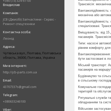
+380 (73) 324-61-00
Трансмісія: механічна
Владислав
Вантажопідйомність: в
механічна або автомат
JCB (Джисібі) Запчастини - Сервіс -
Вантажопідйомність: в
Ремонт спецтехніки
спеціалізовані. Транс
Вміщуваність: від 15 
пасажирів. Трансмісія
Леонід
Типи: насосні автомоб
рівнем комфорту для 
Чутівська вул., Полтава, Полтавська
Вантажоперевезення: 
область, 36000, Полтава, Україна
бути застосовані в ло
Міський транспорт: А
пасажирів на маршрут
http://jcb-parts.com.ua
Будівництво та сільс
в сільському господа
43707337s@gmail.com
Комунальне господарс
територій та обслуго
Рятувальні служби та
+380633246100
обладнанням та сист
Військове застосуван