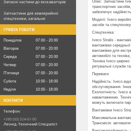
Запасні частини до екскаваторів
Опис: Запчастини Ive
транспортних засобів
забезпечує надійніст
Запчастини для землерийної
спецтехніки, загальне
Моделі: Iveco виробля
засоби та спецтехніку
ГРАФІК РОБОТИ
Спецтехніка:
Iveco Stralis - ванта
Понеділок
07:00
20:00
вантажівки середньої 
Вівторок
07:00
20:00
вантажівки для екстре
автомобілі та техніка
Середа
07:00
20:00
Техніка Iveco широко 
Четвер
07:00
20:00
рятувальні служби та 
Пʼятниця
07:00
20:00
Переваги:
Субота
10:00
18:00
Надійність: Iveco ві
обслуговування. Іннов
Неділя
10:00
18:00
Екологічність: Iveco
навантаженню. Технічн
КОНТАКТИ
можуть включати пара
Вантажівки Iveco Stra
Максимальна вантажопі
+380 (63) 324-61-00
Трансмісія: автоматич
Леонід -Технічний Спеціаліст
Вантажопідйомність: в