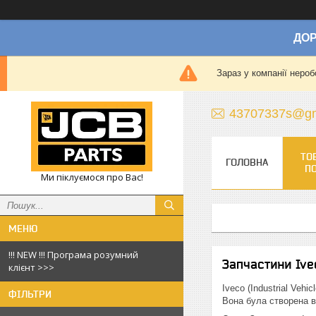
ДОР
Зараз у компанії нероб
43707337s@gm
ТО
ГОЛОВНА
П
Ми піклуємося про Вас!
!!! NEW !!! Програма розумний
Запчастини Ive
клієнт >>>
Iveco (Industrial Vehi
ФІЛЬТРИ
Вона була створена в