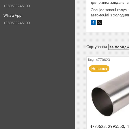
для різних завдань, 
+380633246100
Спеціалізовані галузі
автомобілі з холодил
+380633246100
4770623
Новинка
4770623, 2995550, 