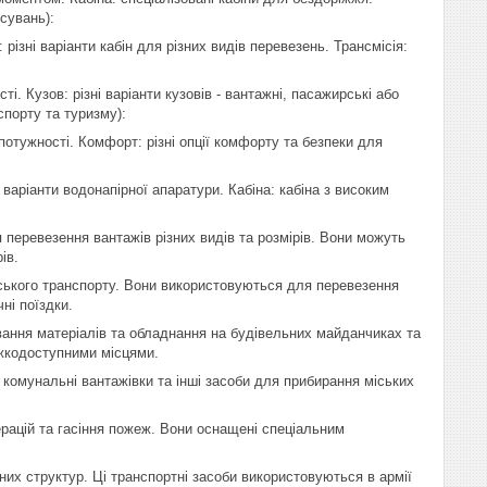
сувань):
різні варіанти кабін для різних видів перевезень. Трансмісія:
ті. Кузов: різні варіанти кузовів - вантажні, пасажирські або
спорту та туризму):
 потужності. Комфорт: різні опції комфорту та безпеки для
 варіанти водонапірної апаратури. Кабіна: кабіна з високим
перевезення вантажів різних видів та розмірів. Вони можуть
ів.
рського транспорту. Вони використовуються для перевезення
ні поїздки.
вання матеріалів та обладнання на будівельних майданчиках та
ажкодоступними місцями.
 комунальні вантажівки та інші засоби для прибирання міських
рацій та гасіння пожеж. Вони оснащені спеціальним
них структур. Ці транспортні засоби використовуються в армії