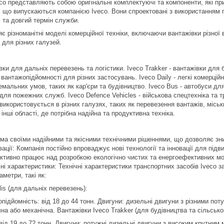
co представляють собою оригінальні комплектуючі та компоненти, які пр
, що випускаються компанією Iveco. Вони спроектовані з використанням п
ь та довгий термін служби.
є різноманітні моделі комерційної техніки, включаючи вантажівки різної 
 для різних галузей.
жівки для дальніх перевезень та логістики. Iveco Trakker - вантажівки для
вантажопідйомності для різних застосувань. Iveco Daily - легкі комерційні
мальних умов, таких як кар'єри та будівництво. Iveco Bus - автобуси для
 для пожежних служб. Iveco Defence Vehicles - військова спецтехніка та 
використовується в різних галузях, таких як перевезення вантажів, міськ
інші області, де потрібна надійна та продуктивна техніка.
дома своїми надійними та якісними технічними рішеннями, що дозволяє зн
ації: Компанія постійно впроваджує нові технології та інновації для під
 активно працює над розробкою екологічно чистих та енергоефективних м
і характеристики: Технічні характеристики транспортних засобів Iveco за
метри, такі як:
lis (для дальніх перевезень):
дйомність: від 18 до 44 тонн. Двигуни: дизельні двигуни з різними поту
на або механічна. Вантажівки Iveco Trakker (для будівництва та сільсько
ід 19 до 72 тонн. Двигуни: потужні дизельні двигуни з високим крутним 