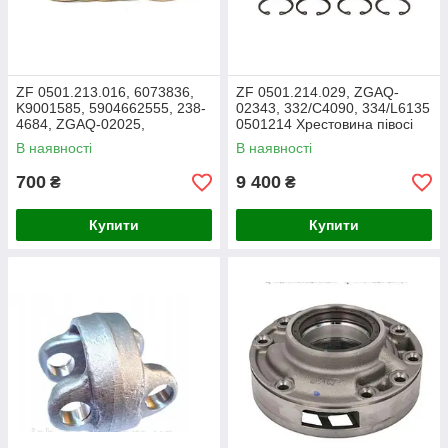
ZF 0501.213.016, 6073836,
ZF 0501.214.029, ZGAQ-
K9001585, 5904662555, 238-
02343, 332/C4090, 334/L6135
4684, ZGAQ-02025,
0501214 Хрестовина півосі
10219211, 84401574 Диск
35х96.5
В наявності
В наявності
фрикційний КПП
700
9 400
₴
₴
Купити
Купити