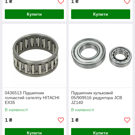
1
1
₴
₴
Купити
Купити
0436513 Підшипник
Підшипник кульковий
голчастий сателіту HITACHI
05/909516 редуктора JCB
EX35
JZ140
В наявності
В наявності
1
1
₴
₴
Купити
Купити