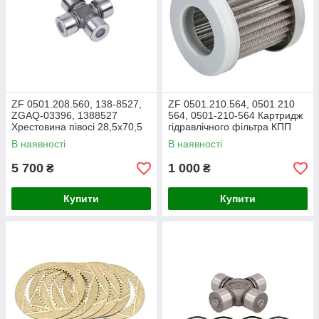
ZF 0501.208.560, 138-8527,
ZF 0501.210.564, 0501 210
ZGAQ-03396, 1388527
564, 0501-210-564 Картридж
Хрестовина півосі 28,5х70,5
гідравлічного фільтра КПП
для 2HL270, ZF 2HL100
В наявності
В наявності
5 700
1 000
₴
₴
Купити
Купити