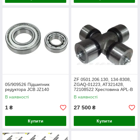
ZF 0501.206.130, 134-8308,
05/909526 Підшипник
ZGAQ-01223, AT321428,
редуктора JCB JZ140
72108522 Хрестовина APL-B
765
В наявності
В наявності
1
27 500
₴
₴
Купити
Купити