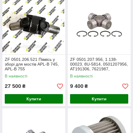
ZF 0501.206.521 Піввісь у
ZF 0501.207.956, 1.138-
зборі для мостів APL-B 745,
00023, 8U-5814, 0501207956,
APL-B 755
AT191306, 7621987,
3318682, 52416798
В наявності
В наявності
Хрестовина півосі
27 500
9 400
₴
₴
Купити
Купити