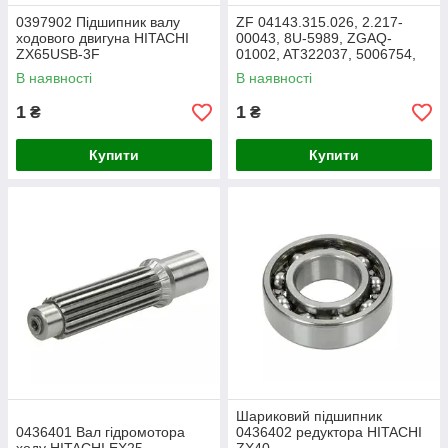
0397902 Підшипник валу
ZF 04143.315.026, 2.217-
ходового двигуна HITACHI
00043, 8U-5989, ZGAQ-
ZX65USB-3F
01002, AT322037, 5006754,
71448956, 0052421732,
В наявності
В наявності
VOE10702 AV133-80
1
1
₴
₴
Купити
Купити
Шариковий підшипник
0436401 Вал гідромотора
0436402 редуктора HITACHI