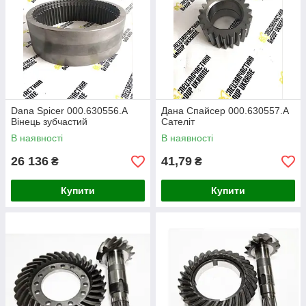
Dana Spicer 000.630556.A
Дана Спайсер 000.630557.A
Вінець зубчастий
Сателіт
В наявності
В наявності
26 136
41,79
₴
₴
Купити
Купити