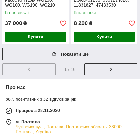
насос КПП для WG130,
ZGAQ-02238, 0501214028,
WG160, WG190, WG210
11831827, 47433530
Фланець для мостів AP-420R,
В наявності
В наявності
MS-L3015
37 000
8 200
₴
₴
Купити
Купити
Показати ще
1
/ 16
Про нас
88% позитивних з 32 відгуків за рік
Працює з 28.11.2020
м. Полтава
Чутівська вул., Полтава, Полтавська область, 36000,
Полтава, Україна