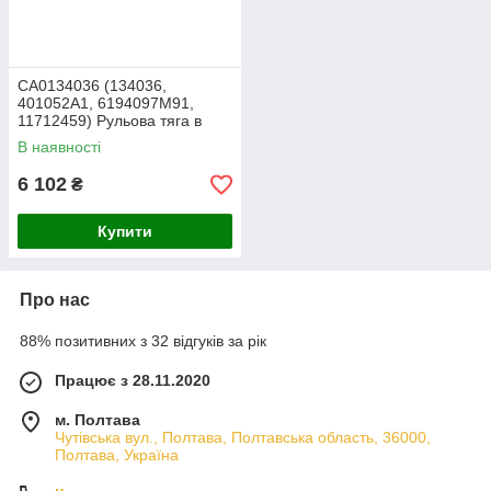
CA0134036 (134036,
401052A1, 6194097M91,
11712459) Рульова тяга в
зборі KOMATSU WB91R-5E0
В наявності
S/N F10003-UP
6 102
₴
Купити
Про нас
88% позитивних з 32 відгуків за рік
Працює з 28.11.2020
м. Полтава
Чутівська вул., Полтава, Полтавська область, 36000,
Полтава, Україна