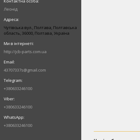
Леонід
Чутівська вул., Полтава, Полтавська
область, 36000, Полтава, Україна
http://jcb-parts.com.ua
43707337s@gmail.com
+380633246100
+380633246100
+380633246100