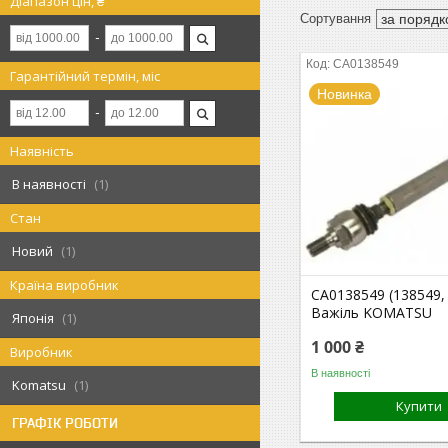
Діапазон цін, ₴
CA0138549
Гарантійний термін, міс
Новинка
Наявність
В наявності
1
Стан
Новий
1
Країна виробник
CA0138549 (138549,
Важіль KOMATSU
Японія
1
1 000 ₴
Виробник
В наявності
Komatsu
1
Купити
ГРАФІК РОБОТИ