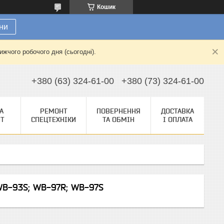
Кошик
ни
жчого робочого дня (сьогодні).
+380 (63) 324-61-00
+380 (73) 324-61-00
А
РЕМОНТ
ПОВЕРНЕННЯ
ДОСТАВКА
НТ
СПЕЦТЕХНІКИ
ТА ОБМІН
І ОПЛАТА
 WB-93S; WB-97R; WB-97S