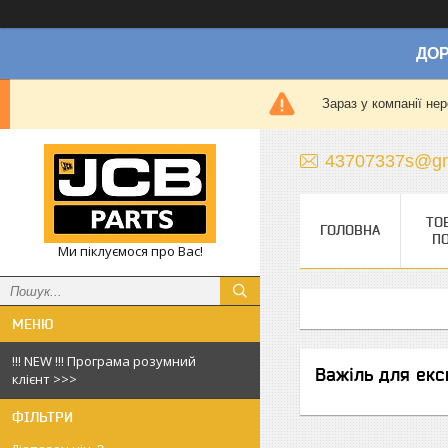
ДОР
Зараз у компанії не
43707337s@gm
ТО
ГОЛОВНА
П
Ми піклуємося про Вас!
!!! NEW !!! Програма розумний
Важіль для екс
клієнт >>>
ФІЛЬТРИ