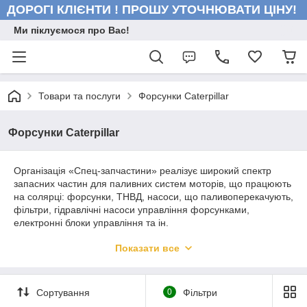
ДОРОГІ КЛІЄНТИ ! ПРОШУ УТОЧНЮВАТИ ЦІНУ!
Ми піклуємося про Вас!
Товари та послуги
Форсунки Caterpillar
Форсунки Caterpillar
Організація «Спец-запчастини» реалізує широкий спектр
запасних частин для паливних систем моторів, що працюють
на солярці: форсунки, ТНВД, насоси, що паливоперекачують,
фільтри, гідравлічні насоси управління форсунками,
електронні блоки управління та ін.
Всім відомо, що своєчасно замінена зношена деталь машини
Показати все
на нову продовжує термін служби апаратів до капітального
ремонту і дозволяє використовувати техніку максимально
ефективно. Окрім продажу запчастин, наша фірма надає
Сортування
0
Фільтри
послуги з ремонту паливної апаратури силових апаратів.
Зокрема, ми з досягненням здійснюємо ремонт форсунок