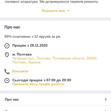
паливної апаратури. Ми дотримуємося термінів ремонту.
Даємо гарантію на виконану роботу. Наші ціни на ремонт
Показати все
відповідають актуальності ринку. При виході з ладу паливної
апаратури вашого дизеля не поспішайте набувати нових
деталей. Найшвидше, її ремонт поправить стан. Звертайтеся
із цим питанням до нас. Гарантуємо, що після ремонтних
Про нас
робіт, виконаних у нашій компанії, ваша машина ще довго і
справно працюватиме.
88% позитивних з 32 відгуків за рік
Працює з 28.11.2020
м. Полтава
Чутівська вул., Полтава, Полтавська область, 36000,
Полтава, Україна
Контакти
Сьогодні працює з 07:00 до 20:00
Показати весь графік роботи
Про нас