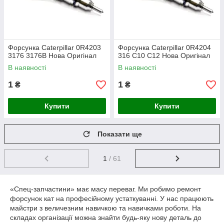
Форсунка Caterpillar 0R4203
Форсунка Caterpillar 0R4204
3176 3176B Нова Оригінал
316 C10 C12 Нова Оригінал
В наявності
В наявності
1
1
₴
₴
Купити
Купити
Показати ще
1
/ 61
«Спец-запчастини» має масу переваг. Ми робимо ремонт
форсунок кат на професійному устаткуванні. У нас працюють
майстри з величезним навичкою та навичками роботи. На
складах організації можна знайти будь-яку нову деталь до