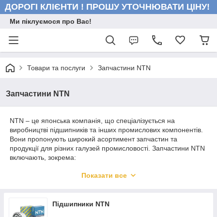
ДОРОГІ КЛІЄНТИ ! ПРОШУ УТОЧНЮВАТИ ЦІНУ!
Ми піклуємося про Вас!
Товари та послуги
Запчастини NTN
Запчастини NTN
NTN – це японська компанія, що спеціалізується на
виробництві підшипників та інших промислових компонентів.
Вони пропонують широкий асортимент запчастин та
продукції для різних галузей промисловості. Запчастини NTN
включають, зокрема:
Підшипники: NTN виробляє різні типи підшипників,
Показати все
такі як кулькові підшипники, роликові підшипники,
підшипники голки, сферичні підшипники та інші.
Ущільнення: Запчастини для герметизації механізмів
Підшипники NTN
та вузлів включають різні типи ущільнень, такі як