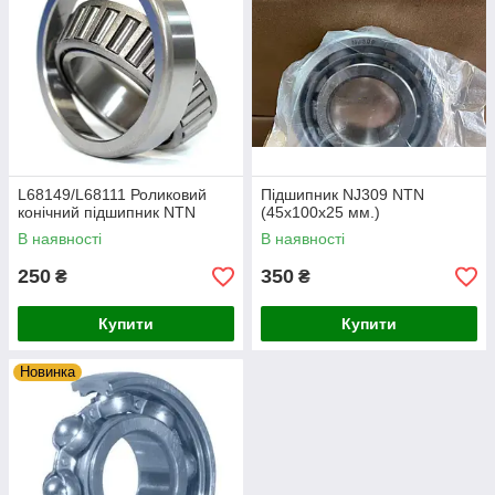
Ширина (B): означає висоту підшипника.
Тип підшипника: NTN пропонує різні типи кулькових
підшипників, включаючи відкриті, закриті, радіальні та
кутового контакту.
Навантажувальні характеристики: вказують на
здатність підшипника переносити певне навантаження
у робочих умовах.
L68149/L68111 Роликовий
Підшипник NJ309 NTN
Швидкісні характеристики визначають максимальну
конічний підшипник NTN
(45х100х25 мм.)
швидкість обертання підшипника без перегріву або
В наявності
В наявності
пошкодження.
250
Матеріал: NTN використовує високоякісні матеріали,
350
₴
₴
такі як сталь, для забезпечення довгої та надійної
роботи підшипників.
Купити
Купити
Захисні покриття та ущільнення: для захисту
підшипників від впливу зовнішніх факторів, таких як пил
Новинка
та волога.
Точність та класифікація: NTN пропонує підшипники
з різними рівнями точності та класифікації для різних
вимог та застосувань.
Лінійні системи NTN мають власні характеристики та