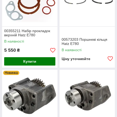
00355211 Набір прокладок
верхній Hatz E780
00573203 Поршневі кільця
В наявності
Hatz E780
5 550
В наявності
₴
Ціну уточнюйте
Купити
Новинка