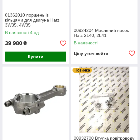
01362010 поршень із
кільцями для двигуна Hatz
3W35, 4W35
00924204 Масляний насос
В наявності 4 од.
Hatz 2L40, 2L41
39 980
В наявності
₴
Ціну уточнюйте
Купити
Новинка
00932700 Втулка повітроводу