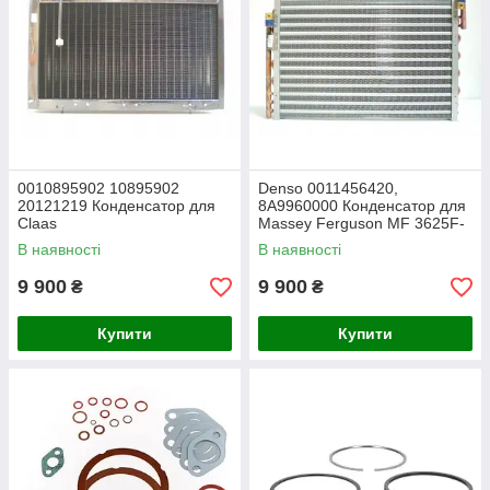
0010895902 10895902
Denso 0011456420,
20121219 Конденсатор для
8A9960000 Конденсатор для
Claas
Massey Ferguson MF 3625F-
3660V
В наявності
В наявності
9 900
9 900
₴
₴
Купити
Купити