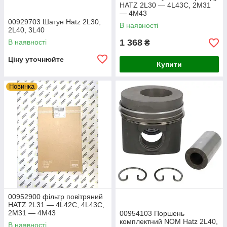
HATZ 2L30 — 4L43C, 2M31
— 4M43
00929703 Шатун Hatz 2L30,
В наявності
2L40, 3L40
1 368
В наявності
₴
Ціну уточнюйте
Купити
Новинка
00952900 фільтр повітряний
HATZ 2L31 — 4L42C, 4L43C,
2M31 — 4M43
00954103 Поршень
комплектний NOM Hatz 2L40,
В наявності