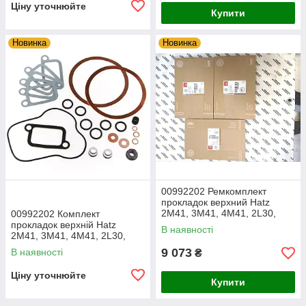
Ціну уточнюйте
Купити
Новинка
Новинка
00992202 Ремкомплект
прокладок верхний Hatz
2M41, 3M41, 4M41, 2L30,
00992202 Комплект
2L40, 2L41, 3L40, 4L40
прокладок верхній Hatz
В наявності
2M41, 3M41, 4M41, 2L30,
2L40, 2L41, 3L40, 4L40
9 073
В наявності
₴
Ціну уточнюйте
Купити