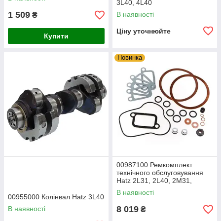
3L40, 4L40
1 509
В наявності
₴
Ціну уточнюйте
Купити
Новинка
00987100 Ремкомплект
технічного обслуговування
Hatz 2L31, 2L40, 2M31,
2M40, 2M41
В наявності
00955000 Колінвал Hatz 3L40
8 019
В наявності
₴