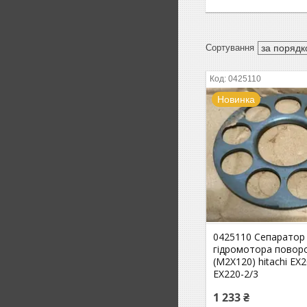
0425110
Новинка
0425110 Сепаратор
гідромотора повор
(M2X120) hitachi EX2
EX220-2/3
1 233 ₴