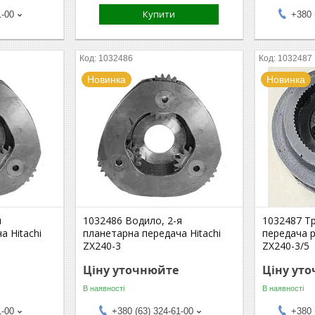
Купити
1-00
+380 
1032486
1032487
Новинка
Новинка
я
1032486 Водило, 2-я
1032487 Т
а Hitachi
планетарна передача Hitachi
передача 
ZX240-3
ZX240-3/5
Ціну уточнюйте
Ціну ут
В наявності
В наявності
1-00
+380 (63) 324-61-00
+380 