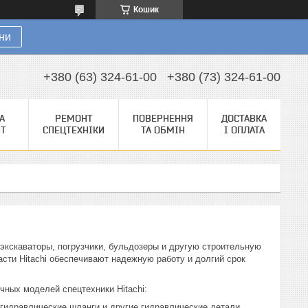
Кошик
ни
+380 (63) 324-61-00
+380 (73) 324-61-00
А
РЕМОНТ
ПОВЕРНЕННЯ
ДОСТАВКА
НТ
СПЕЦТЕХНІКИ
ТА ОБМІН
І ОПЛАТА
 экскаваторы, погрузчики, бульдозеры и другую строительную
асти Hitachi обеспечивают надежную работу и долгий срок
чных моделей спецтехники Hitachi:
гидравлические шланги и другие гидравлические детали.