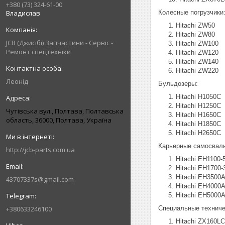
+380 (73) 324-61-00
Владислав
Колесные погрузчики
Hitachi ZW50
Hitachi ZW80
JCB (Джисібі) Запчастини - Сервіс -
Hitachi ZW100
Ремонт спецтехніки
Hitachi ZW120
Hitachi ZW140
Hitachi ZW220
Леонід
Бульдозеры:
Hitachi H1050C
Hitachi H1250C
Чутівська вул., Полтава, Полтавська
Hitachi H1650C
область, 36000, Полтава, Україна
Hitachi H1850C
Hitachi H2650C
Карьерные самосвал
http://jcb-parts.com.ua
Hitachi EH1100-
Hitachi EH1700-
Hitachi EH3500
43707337s@gmail.com
Hitachi EH4000
Hitachi EH5000
+380633246100
Специальные технич
Hitachi ZX160L