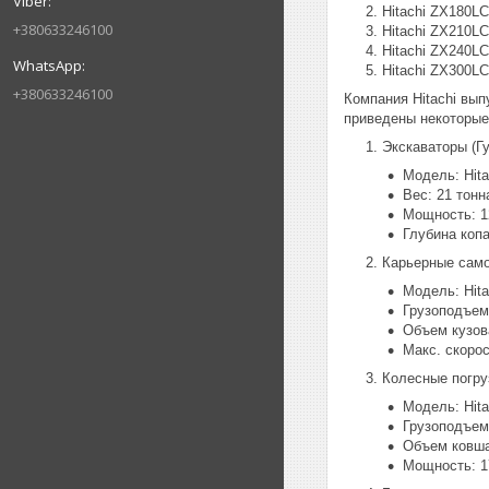
Hitachi ZX180L
+380633246100
Hitachi ZX210L
Hitachi ZX240L
Hitachi ZX300L
+380633246100
Компания Hitachi вы
приведены некоторые 
Экскаваторы (Г
Модель: Hit
Вес: 21 тонн
Мощность: 1
Глубина копа
Карьерные сам
Модель: Hit
Грузоподъем
Объем кузова
Макс. скорос
Колесные погру
Модель: Hit
Грузоподъем
Объем ковша:
Мощность: 1