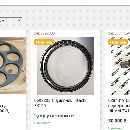
0692803
0884419
Новинка
Новинка
0692803 Підшипник Hitachi
0884419 Ша
оту
EX150
передньог
00-3,
Hitachi ZX
Ціну уточнюйте
30 000 ₴
В наявності
В наявності