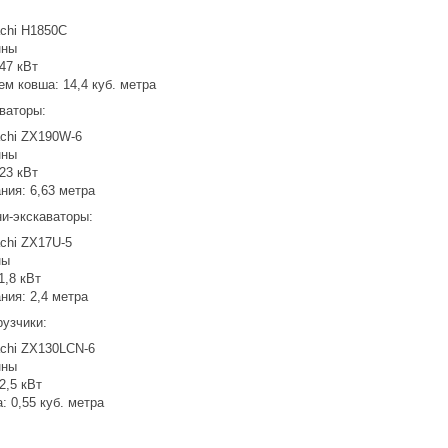
achi H1850C
нны
47 кВт
м ковша: 14,4 куб. метра
ваторы:
achi ZX190W-6
нны
23 кВт
ния: 6,63 метра
и-экскаваторы:
chi ZX17U-5
ны
1,8 кВт
ния: 2,4 метра
рузчики:
achi ZX130LCN-6
нны
2,5 кВт
 0,55 куб. метра