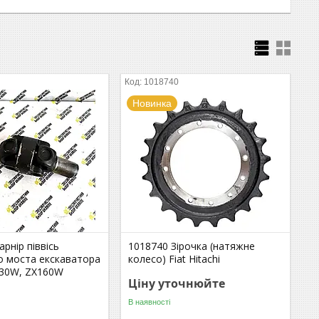
1018740
Новинка
рнір піввісь
1018740 Зірочка (натяжне
о моста екскаватора
колесо) Fiat Hitachi
130W, ZX160W
Ціну уточнюйте
В наявності