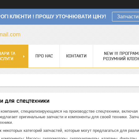
ОГІ КЛІЄНТИ ! ПРОШУ УТОЧНЮВАТИ ЦІНУ!
Запчасти
ail.com
ВАРИ ТА
NEW !!! ПРОГРАМ
ПРО НАС
КОНТАКТИ
ОСЛУГИ
РОЗУМНИЙ КЛІЄ
ти для спецтехники
ая компания, специализирующаяся на производстве спецтехники, включая
редлагает оригинальные запчасти и компоненты для своей техники. Запч
ехники.
 некоторых категорий запчастей, которые могут предлагаться для разли
 компоненты: Насосы, гидромоторы, гидроцилиндры, клапаны, фильтры, 