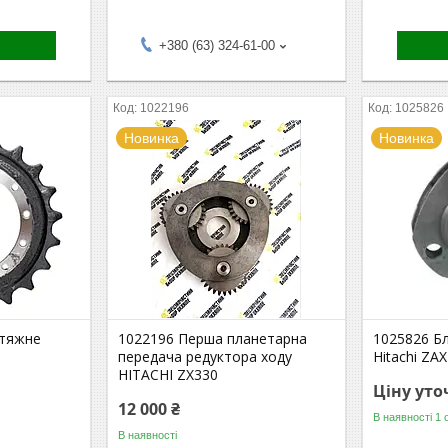
+380 (63) 324-61-00
1022196
1025826
Новинка
Новинка
атяжне
1022196 Перша планетарна
1025826 Бл
передача редуктора ходу
Hitachi ZA
HITACHI ZX330
Ціну ут
12 000 ₴
В наявності 1 
В наявності