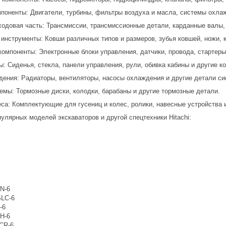
мпоненты: Двигатели, турбины, фильтры воздуха и масла, системы охла
ходовая часть: Трансмиссии, трансмиссионные детали, карданные валы, 
 инструменты: Ковши различных типов и размеров, зубья ковшей, ножи, 
компоненты: Электронные блоки управления, датчики, провода, стартеры
ы: Сиденья, стекла, панели управления, рули, обивка кабины и другие к
ения: Радиаторы, вентиляторы, насосы охлаждения и другие детали с
емы: Тормозные диски, колодки, барабаны и другие тормозные детали.
еса: Комплектующие для гусениц и колес, ролики, навесные устройства 
улярных моделей экскаваторов и другой спецтехники Hitachi:
CN-6
SLC-6
-6
CH-6
LCR-6