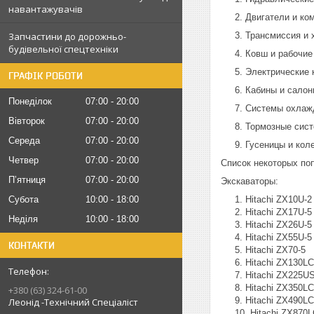
навантажувачів
Двигатели и ко
Запчастини до дорожньо-
Трансмиссия и 
будівельної спецтехніки
Ковш и рабочие
Электрические 
ГРАФІК РОБОТИ
Кабины и салон
Понеділок
07:00
20:00
Системы охлажд
Вівторок
07:00
20:00
Тормозные сист
Середа
07:00
20:00
Гусеницы и кол
Четвер
07:00
20:00
Список некоторых поп
Пʼятниця
07:00
20:00
Экскаваторы:
Субота
10:00
18:00
Hitachi ZX10U-2
Hitachi ZX17U-5
Неділя
10:00
18:00
Hitachi ZX26U-5
Hitachi ZX55U-5
КОНТАКТИ
Hitachi ZX70-5
Hitachi ZX130L
Hitachi ZX225U
Hitachi ZX350LC
+380 (63) 324-61-00
Hitachi ZX490L
Леонід -Технічний Спеціаліст
Hitachi ZX870