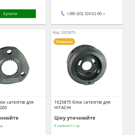
Купити
+380 (63) 324-61-00
1025875
Новинка
ок сателітів для
1025875 блок сателітів для
X200
HITACHI
очнюйте
Ціну уточнюйте
од.
В наявності 1 од.