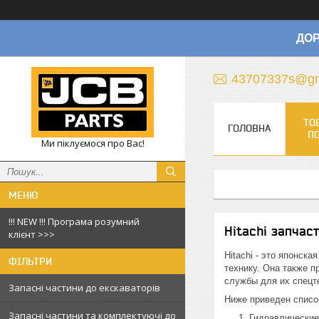
ДОР
43707337s@gm
ТО
ГОЛОВНА
П
Ми піклуємося про Вас!
!!! NEW !!! Програма розумний
Hitachi запчас
клієнт >>>
Hitachi - это японск
ФІЛЬТРИ
технику. Она также п
службы для их спецт
Запасні частини до екскаваторів
Ниже приведен список
Запасні частини та комплектуючі до
Гидравлические