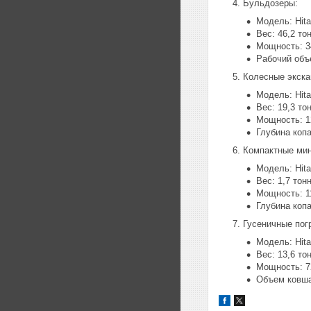
Бульдозеры:
Модель: Hit
Вес: 46,2 то
Мощность: 3
Рабочий объе
Колесные экска
Модель: Hit
Вес: 19,3 то
Мощность: 1
Глубина копа
Компактные мин
Модель: Hita
Вес: 1,7 тон
Мощность: 1
Глубина копа
Гусеничные пог
Модель: Hit
Вес: 13,6 то
Мощность: 7
Объем ковша: