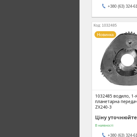
+380 (63) 324-6
1032485
Новинка
1032485 водило, 1-
планетарна передач
ZX240-3
Ціну уточнюйте
В наявності
+380 (63) 324-6