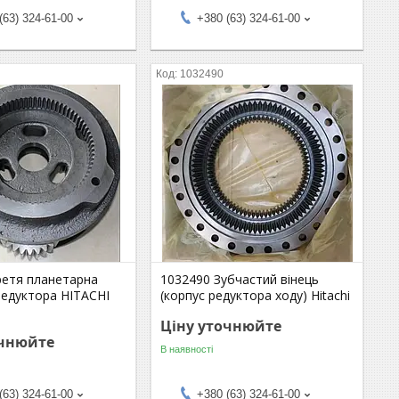
(63) 324-61-00
+380 (63) 324-61-00
1032490
ретя планетарна
1032490 Зубчастий вінець
редуктора HITACHI
(корпус редуктора ходу) Hitachi
Ціну уточнюйте
очнюйте
В наявності
(63) 324-61-00
+380 (63) 324-61-00