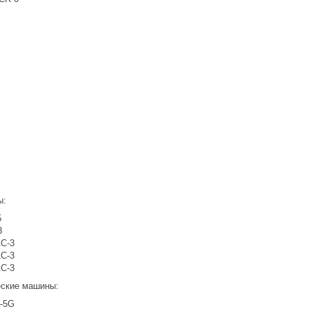
:
ы:
5
3
AC-3
AC-3
AC-3
еские машины:
C-5G