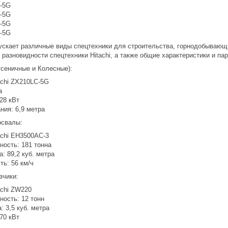
C-5G
C-5G
C-5G
C-5G
пускает различные виды спецтехники для строительства, горнодобывающи
разновидности спецтехники Hitachi, а также общие характеристики и па
усеничные и Колесные):
achi ZX210LC-5G
а
28 кВт
ния: 6,9 метра
освалы:
achi EH3500AC-3
ность: 181 тонна
: 89,2 куб. метра
ть: 56 км/ч
зчики:
achi ZW220
ность: 12 тонн
 3,5 куб. метра
70 кВт