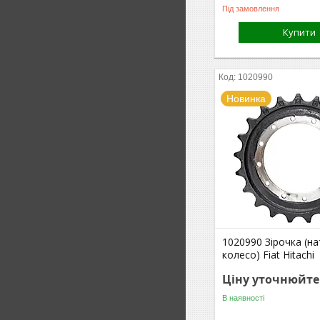
Під замовлення
Купити
1020990
Новинка
1020990 Зірочка (н
колесо) Fiat Hitachi
Ціну уточнюйте
В наявності