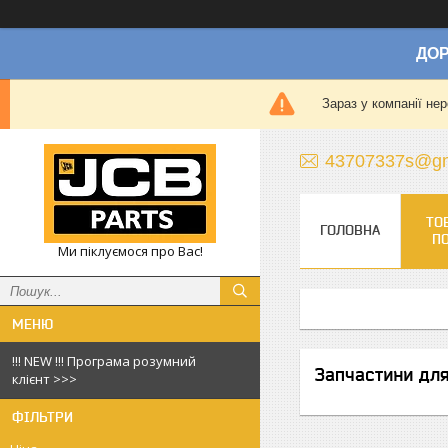
ДОР
Зараз у компанії не
43707337s@gm
ТО
ГОЛОВНА
П
Ми піклуємося про Вас!
!!! NEW !!! Програма розумний
Запчастини для
клієнт >>>
ФІЛЬТРИ