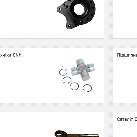
ехніки CNH
Підшипни
Сателіт 