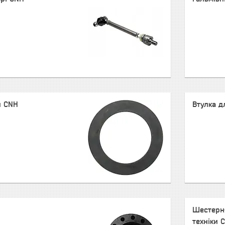
и CNH
Втулка д
Шестерня
техніки 