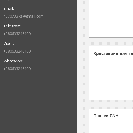
43707337s@gmail.com
+380633246100
+380633246100
Хрестовина для т
+380633246100
Піввісь CNH