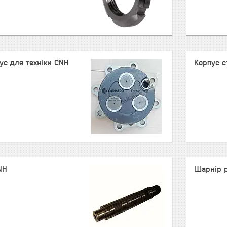
ус для техніки CNH
Корпус с
NH
Шарнір р