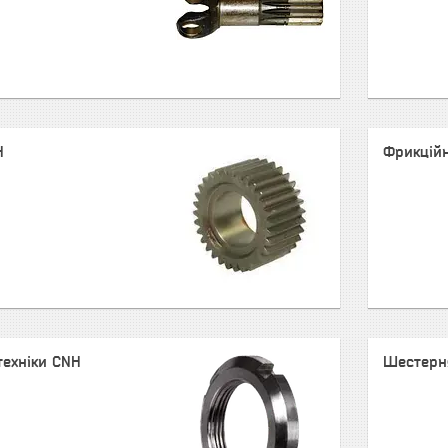
H
Фрикційн
техніки CNH
Шестерн