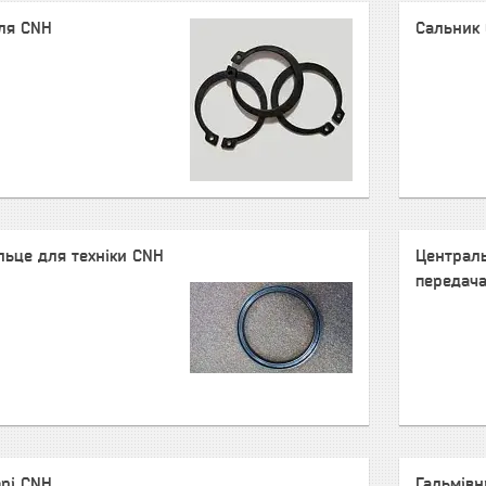
для CNH
Сальник
льце для техніки CNH
Централь
передача
орі CNH
Гальмівн