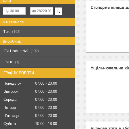
Ціна
Стопорне кільце 
В наявності
Так
193
Виробник
CNH Industrial
192
CNHL
1
Ущільнювальне кі
ГРАФІК РОБОТИ
Понеділок
07:00
20:00
Вівторок
07:00
20:00
Середа
07:00
20:00
Четвер
07:00
20:00
Пʼятниця
07:00
20:00
Субота
10:00
18:00
Рульова тяга в зб