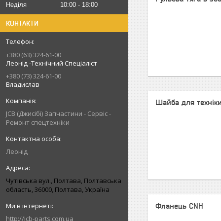
Неділя
10:00
18:00
КОНТАКТИ
+380 (63) 324-61-00
Леонід -Технічний Спеціаліст
+380 (73) 324-61-00
Владислав
Шайба для технік
JCB (Джисібі) Запчастини - Сервіс -
Ремонт спецтехніки
Леонід
Чутівська вул., Полтава, Полтавська
область, 36000, Полтава, Україна
Фланець CNH
http://jcb-parts.com.ua