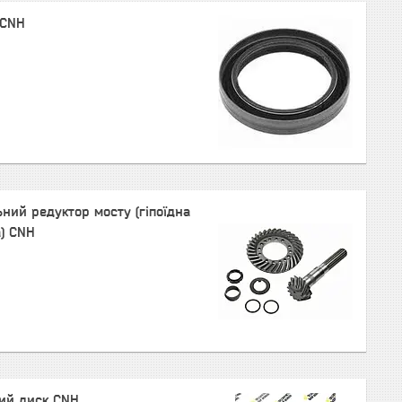
 CNH
ний редуктор мосту (гіпоїдна
) CNH
ий диск CNH