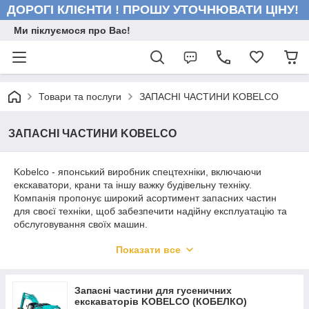
ДОРОГІ КЛІЄНТИ ! ПРОШУ УТОЧНЮВАТИ ЦІНУ!
Ми піклуємося про Вас!
Товари та послуги
ЗАПАСНІ ЧАСТИНИ KOBELCO
ЗАПАСНІ ЧАСТИНИ KOBELCO
Kobelco - японський виробник спецтехніки, включаючи
екскаватори, крани та іншу важку будівельну техніку.
Компанія пропонує широкий асортимент запасних частин
для своєї техніки, щоб забезпечити надійну експлуатацію та
обслуговування своїх машин.
Запасні частини Kobelco включають різні компоненти та
Показати все
аксесуари, такі як:
Гідравлічні насоси та мотори.
Запасні частини для гусеничних
Гідроциліндри та гідророзподільники.
екскаваторів KOBELCO (КОБЕЛКО)