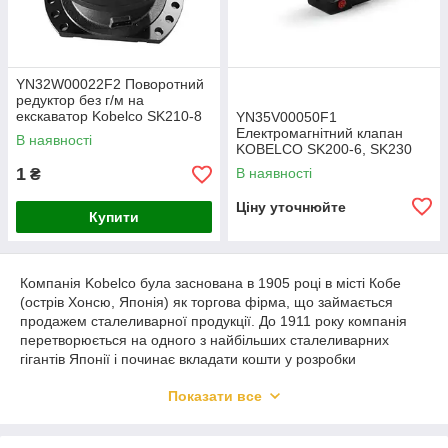
ED160BR-5) використовують електричний привід
для зниження витрат палива та викидів CO2.
Гідравлічні демонтажні грейфери та крашери:
YN32W00022F2 Поворотний
Грейфери серії SC (наприклад, SC2000) та
редуктор без г/м на
крашери для демонтажу та переробки
екскаватор Kobelco SK210-8
YN35V00050F1
матеріалів.
Електромагнітний клапан
В наявності
KOBELCO SK200-6, SK230
Мобільні та стаціонарні дробарки:
1
В наявності
₴
Дробарки для переробки матеріалів та обробки
каменю.
Ціну уточнюйте
Купити
Підйомники для будівництва:
Самохідні та гусеничні підйомники для роботи
на висоті.
Компанія Kobelco була заснована в 1905 році в місті Кобе
Спеціальна гідравлічна техніка:
(острів Хонсю, Японія) як торгова фірма, що займається
продажем сталеливарної продукції. До 1911 року компанія
У тому числі гідравлічні молотки, гідроножиці та
перетворюється на одного з найбільших сталеливарних
гідроподрібнювачі.
гігантів Японії і починає вкладати кошти у розробки
будівельної та спеціальної техніки. Першим значним
Показати все
результатом розробок стає випуск 1930 року екскаватора з
електричним приводом, які мали величезний попит у гірничій
промисловості. У повоєнні роки основним напрямком