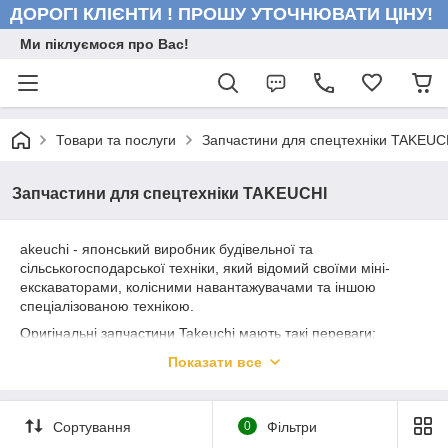
ДОРОГІ КЛІЄНТИ ! ПРОШУ УТОЧНЮВАТИ ЦІНУ!
Ми піклуємося про Вас!
Товари та послуги
Запчастини для спецтехніки TAKEUC
Запчастини для спецтехніки TAKEUCHI
akeuchi - японський виробник будівельної та
сільськогосподарської техніки, який відомий своїми міні-
екскаваторами, колісними навантажувачами та іншою
спеціалізованою технікою.
Оригінальні запчастини Takeuchi мають такі переваги:
Якість та надійність: Запчастини від виробника
Показати все
Takeuchi відповідають високим стандартам якості та
надійності. Вони розробляються з використанням
передових технологій та матеріалів, що забезпечує
Сортування
0
Фільтри
довгий термін служби та надійну роботу вашої