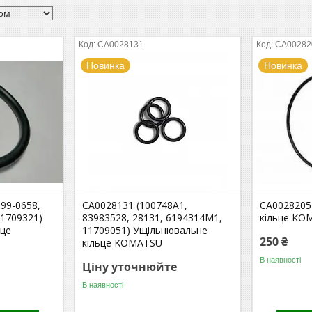
CA0028131
CA00282
Новинка
Новинка
199-0658,
CA0028131 (100748A1,
CA0028205
11709321)
83983528, 28131, 6194314M1,
кільце KO
ьце
11709051) Ущільнювальне
250 ₴
кільце KOMATSU
В наявності
Ціну уточнюйте
В наявності