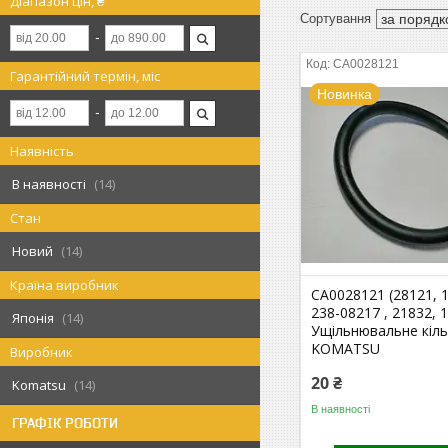
Діапазон цін, ₴
CA0028121
Гарантійний термін, міс
Новинка
Наявність
В наявності
14
Стан
Новий
14
Країна виробник
CA0028121 (28121, 
238-08217 , 21832, 
Японія
14
Ущільнювальне кіл
KOMATSU
Виробник
20 ₴
Komatsu
14
В наявності
ГРАФІК РОБОТИ