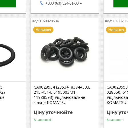
+380 (63) 324-61-00
CA0028534
CA00285
Новинка
Новинка
5,
CA0028534 (28534, 83944333,
CA0028550 
72)
215-4514, 6195003M1,
028550, 6
ьце
11988593) Ущільнювальне
Ущільнюва
кільце KOMATSU
KOMATSU
Ціну уточнюйте
Ціну ут
В наявності
В наявності