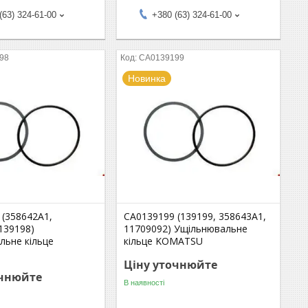
(63) 324-61-00
+380 (63) 324-61-00
98
CA0139199
Новинка
 (358642A1,
CA0139199 (139199, 358643A1,
139198)
11709092) Ущільнювальне
льне кільце
кільце KOMATSU
Ціну уточнюйте
очнюйте
В наявності