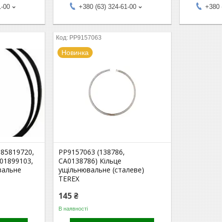
1-00
+380 (63) 324-61-00
+380 
PP9157063
Новинка
 85819720,
PP9157063 (138786,
01899103,
CA0138786) Кільце
вальне
ущільнювальне (сталеве)
TEREX
145 ₴
В наявності