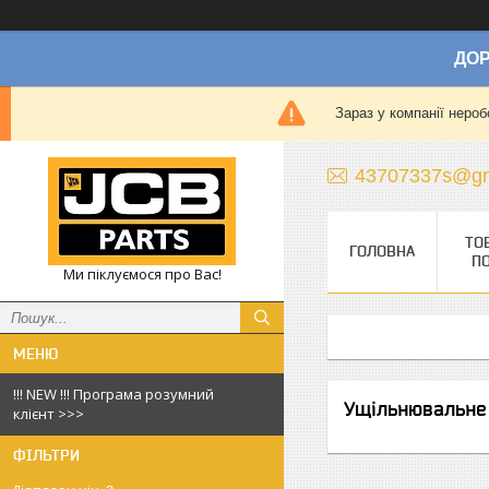
ДОР
Зараз у компанії нероб
43707337s@gm
ТО
ГОЛОВНА
П
Ми піклуємося про Вас!
!!! NEW !!! Програма розумний
Ущільнювальне 
клієнт >>>
ФІЛЬТРИ