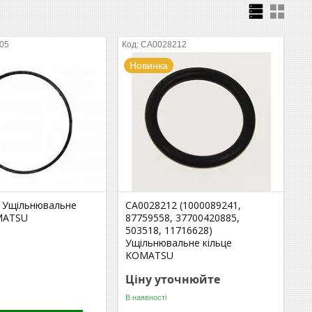
05
CA0028212
Новинка
 Ущільнювальне
CA0028212 (1000089241,
MATSU
87759558, 37700420885,
503518, 11716628)
Ущільнювальне кільце
KOMATSU
Ціну уточнюйте
В наявності