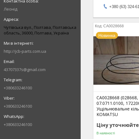
+380 (63) 324-6
Леонід
CA0028668
Чутівська вул., Полтава, Полтавська
область, 36000, Полтава, Україна
Новинка
http://jcb-parts.com.ua
43707337s@gmail.com
+380633246100
CA0028668 (028668,
07.0711.0100, 17220
+380633246100
Ущільнювальне кіл
KOMATSU
+380633246100
Ціну уточнюйте
В наявності