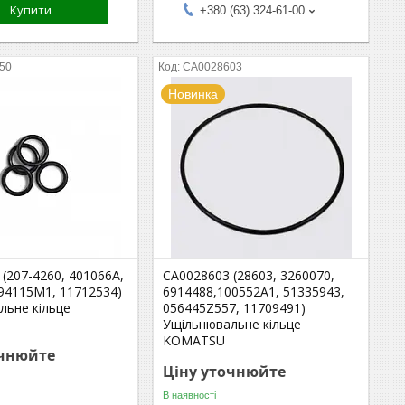
Купити
+380 (63) 324-61-00
50
CA0028603
Новинка
(207-4260, 401066A,
CA0028603 (28603, 3260070,
194115M1, 11712534)
6914488,100552A1, 51335943,
льне кільце
056445Z557, 11709491)
Ущільнювальне кільце
KOMATSU
очнюйте
Ціну уточнюйте
В наявності