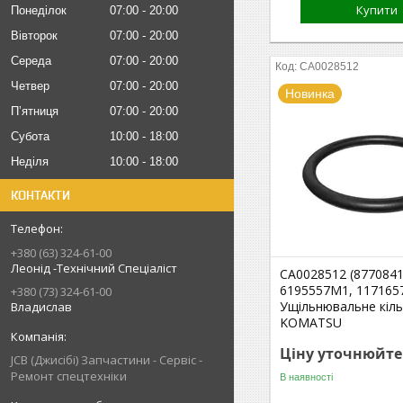
Купити
Понеділок
07:00
20:00
Вівторок
07:00
20:00
Середа
07:00
20:00
CA0028512
Четвер
07:00
20:00
Новинка
Пʼятниця
07:00
20:00
Субота
10:00
18:00
Неділя
10:00
18:00
КОНТАКТИ
+380 (63) 324-61-00
Леонід -Технічний Спеціаліст
CA0028512 (8770841
6195557M1, 117165
+380 (73) 324-61-00
Ущільнювальне кіл
Владислав
KOMATSU
Ціну уточнюйте
JCB (Джисібі) Запчастини - Сервіс -
Ремонт спецтехніки
В наявності