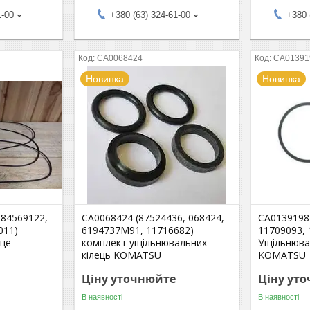
1-00
+380 (63) 324-61-00
+380 
CA0068424
CA01391
Новинка
Новинка
 84569122,
CA0068424 (87524436, 068424,
CA0139198
011)
6194737M91, 11716682)
11709093, 
ьце
комплект ущільнювальних
Ущільнюва
кілець KOMATSU
KOMATSU
Ціну уточнюйте
Ціну ут
В наявності
В наявності