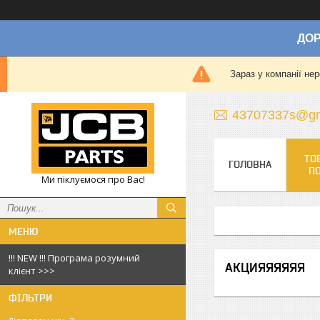
ДОР
Зараз у компанії не
43707337s@gm
ТО
ГОЛОВНА
П
Ми піклуємося про Вас!
!!! NEW !!! Програма розумний
АКЦИЯЯЯЯЯЯ
клієнт >>>
ФІЛЬТРИ