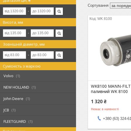
Діапазон цін, ₴
WK 8100
Висота, мм
Зовнішній діаметр, мм
Сумісність з маркою
Volvo
1
WK8100 MANN-FILTE
NEW HOLLAND
1
паливний WK 8100
John Deere
1
1 320 ₴
Немає в наявності
JCB
1
+380 (63) 324-6
FLEETGUARD
1