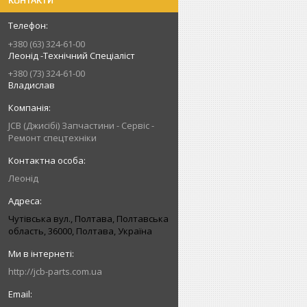
КОНТАКТИ
+380 (63) 324-61-00
Леонід -Технічний Спеціаліст
+380 (73) 324-61-00
Владислав
JCB (Джисібі) Запчастини - Сервіс -
Ремонт спецтехніки
Леонід
Чутівська вул., Полтава, Полтавська
область, 36000, Полтава, Україна
http://jcb-parts.com.ua