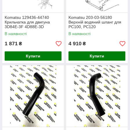
Komatsu 129436-44740
Komatsu 203-03-56180
Крильчатка для двигуна
Верхній водяний шланг для
3D84E-3F 4D88E-3D
PC100, PC120
екскаватор PC35R-8
В наявності
В наявності
1 871
4 910
₴
₴
Купити
Купити