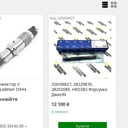
4
320/06827
Інжектор У
320/06827, 28229876,
Liebherr D944
28292089, HRD382 Форсунка
Джисібі
очнюйте
12 100 ₴
В наявності
Купити
(63) 324-61-00