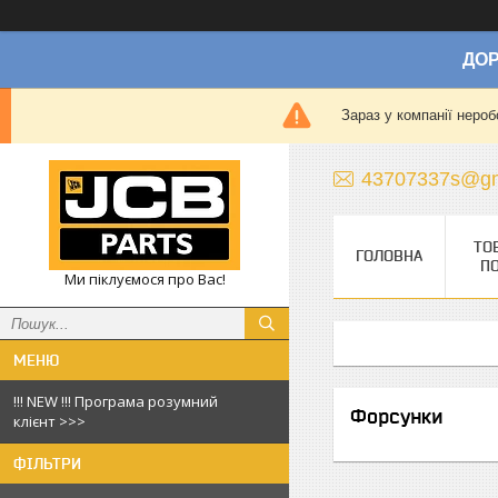
ДОР
Зараз у компанії нероб
43707337s@gm
ТО
ГОЛОВНА
П
Ми піклуємося про Вас!
!!! NEW !!! Програма розумний
Форсунки
клієнт >>>
ФІЛЬТРИ