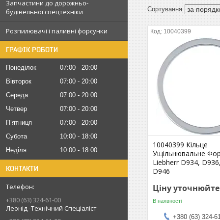
Запчастини до дорожньо-
будівельної спецтехніки
Розпилювачі і паливні форсунки
10040399
ГРАФІК РОБОТИ
Понеділок
07:00
20:00
Вівторок
07:00
20:00
Середа
07:00
20:00
Четвер
07:00
20:00
Пʼятниця
07:00
20:00
Субота
10:00
18:00
10040399 Кільце
Неділя
10:00
18:00
Ущільнювальне Фор
Liebherr D934, D936
КОНТАКТИ
D946
Ціну уточнюйте
+380 (63) 324-61-00
В наявності
Леонід -Технічний Спеціаліст
+380 (63) 324-6