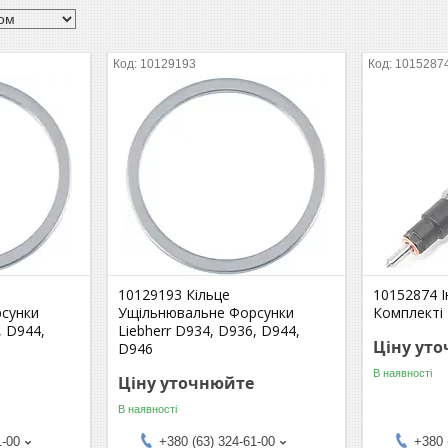
10129193
1015287
10129193 Кільце
10152874 
сунки
Ущільнювальне Форсунки
Комплекті 
, D944,
Liebherr D934, D936, D944,
Ціну ут
D946
В наявності
Ціну уточнюйте
В наявності
1-00
+380 (63) 324-61-00
+380 