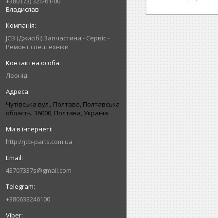
+380 (73) 324-61-00
Владислав
JCB (Джисібі) Запчастини - Сервіс -
Ремонт спецтехніки
Леонід
Чутівська вул., Полтава, Полтавська
область, 36000, Полтава, Україна
http://jcb-parts.com.ua
43707337s@gmail.com
+380633246100