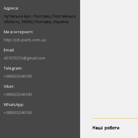
Чутівська вул., Полтава, Полтавська
область, 36000, Полтава, Україна
http://jcb-parts.com.ua
43707337s@gmail.com
+380633246100
+380633246100
+380633246100
Наші роботи