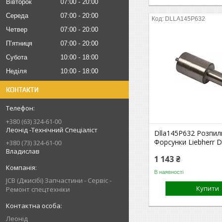
Вівторок
07:00
20:00
Середа
07:00
20:00
DLLA145P632
Четвер
07:00
20:00
Пʼятниця
07:00
20:00
Субота
10:00
18:00
Неділя
10:00
18:00
КОНТАКТИ
+380 (63) 324-61-00
Леонід -Технічний Спеціаліст
Dlla145P632 Розпи
Форсунки Liebherr 
+380 (73) 324-61-00
Владислав
1 143 ₴
В наявності
JCB (Джисібі) Запчастини - Сервіс -
Купити
Ремонт спецтехніки
Леонід