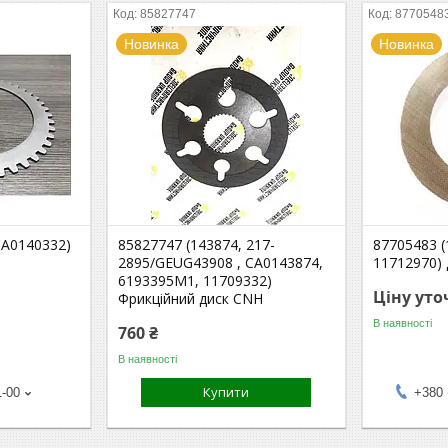
85827747
8770548
Новинка
Новинка
CA0140332)
85827747 (143874, 217-
87705483 (
2895/GEUG43908 , CA0143874,
11712970)
6193395M1, 11709332)
Ціну ут
Фрикційний диск CNH
В наявності
760 ₴
В наявності
Купити
1-00
+380 