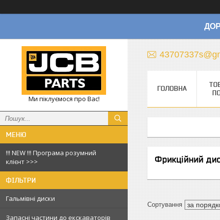
ДОР
43707337s@gm
ТО
ГОЛОВНА
П
Ми піклуємося про Вас!
!!! NEW !!! Програма розумний
Фрикційний дис
клієнт >>>
ФІЛЬТРИ
Гальмівні диски
Запасні частини до екскаваторів