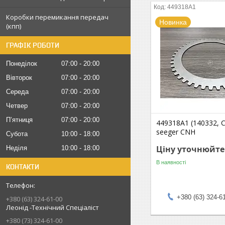
449318A1
Коробки перемикання передач
Новинка
(кпп)
ГРАФІК РОБОТИ
Понеділок
07:00
20:00
Вівторок
07:00
20:00
Середа
07:00
20:00
Четвер
07:00
20:00
Пʼятниця
07:00
20:00
449318A1 (140332, 
seeger CNH
Субота
10:00
18:00
Ціну уточнюйте
Неділя
10:00
18:00
В наявності
КОНТАКТИ
+380 (63) 324-6
+380 (63) 324-61-00
Леонід -Технічний Спеціаліст
+380 (73) 324-61-00