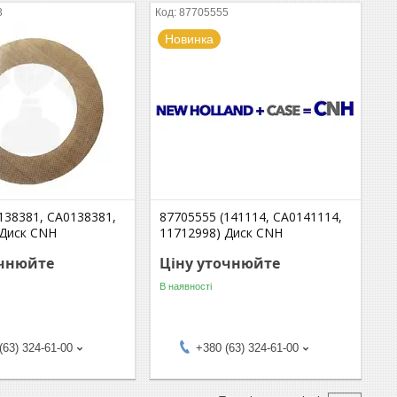
3
87705555
Новинка
138381, CA0138381,
87705555 (141114, CA0141114,
 Диск CNH
11712998) Диск CNH
очнюйте
Ціну уточнюйте
В наявності
(63) 324-61-00
+380 (63) 324-61-00