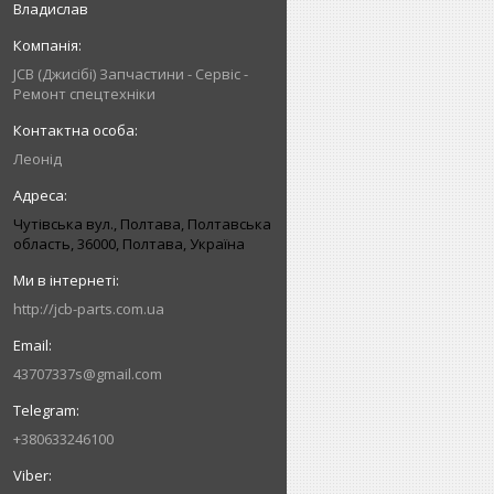
Владислав
JCB (Джисібі) Запчастини - Сервіс -
Ремонт спецтехніки
Леонід
Чутівська вул., Полтава, Полтавська
область, 36000, Полтава, Україна
http://jcb-parts.com.ua
43707337s@gmail.com
+380633246100