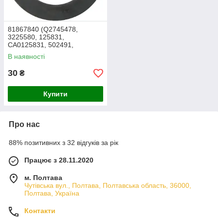
81867840 (Q2745478,
3225580, 125831,
CA0125831, 502491,
11709167) Шайба спеціальна
В наявності
CNH
30
₴
Купити
Про нас
88% позитивних з 32 відгуків за рік
Працює з 28.11.2020
м. Полтава
Чутівська вул., Полтава, Полтавська область, 36000,
Полтава, Україна
Контакти