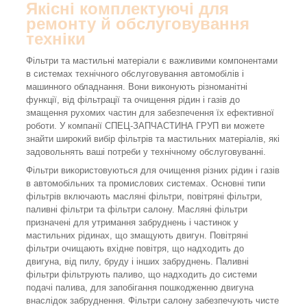
Якісні комплектуючі для
ремонту й обслуговування
техніки
Фільтри та мастильні матеріали є важливими компонентами
в системах технічного обслуговування автомобілів і
машинного обладнання. Вони виконують різноманітні
функції, від фільтрації та очищення рідин і газів до
змащення рухомих частин для забезпечення їх ефективної
роботи. У компанії СПЕЦ-ЗАПЧАСТИНА ГРУП ви можете
знайти широкий вибір фільтрів та мастильних матеріалів, які
задовольнять ваші потреби у технічному обслуговуванні.
Фільтри використовуються для очищення різних рідин і газів
в автомобільних та промислових системах. Основні типи
фільтрів включають масляні фільтри, повітряні фільтри,
паливні фільтри та фільтри салону. Масляні фільтри
призначені для утримання забруднень і частинок у
мастильних рідинах, що змащують двигун. Повітряні
фільтри очищають вхідне повітря, що надходить до
двигуна, від пилу, бруду і інших забруднень. Паливні
фільтри фільтрують паливо, що надходить до системи
подачі палива, для запобігання пошкодженню двигуна
внаслідок забруднення. Фільтри салону забезпечують чисте