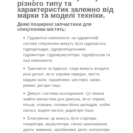
різного типу та
характеристик залежно від
марки та моделі техніки.
Деякі поширені запчастини для
спецтехніки містять:
Гідравлічні компоненти: на гідравлічній
системі спецтехніки можуть бути гідронасоси,
гідроциліндри, гідророзподільники,
гідромотори, гідроакумулятори, гідрофільтри та
інші компоненти.
Трансмісія та підвіска: сюди можуть входити
різні деталі, як-от коробки передач, мости,
кардані вали, підшипники, шестерні, шківи,
ремені, ресори тощо.
Двигун і система охолодження: тут можна
знайти запчастини для двигуна, як-от поршні,
кільця, клапани, головки блока циліндрів, олійні
насоси, водяні насоси, радіатори тощо.
Електрична: це можуть бути стартери,
генератори, акумулятори, свічки запалювання,
дроти, вимикачі, запобіжники, реле, контролери