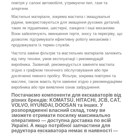
повітря у салоні автомобіля, утримуючи пил, гази та
алергени.
Мастильні матеріали, зокрема мастила і змащувальні
рідини, використовуються для змащення рухомих деталей,
таких як підшипники, шестерні, ланцюги і інші механізми.
Вони забезпечують зменшення тертя, зносу та перегріву, що
дозволяє підтримувати ефективну роботу механізмів і
продовжувати їх термін служби.
Частота заміни фільтрів та мастильних матеріалів залежить
від типу техніки, умов експлуатації і рекомендацій
виробника. Зазвичай, рекомендується заміняти мастила
згідно з графіком технічного обслуговування або при
досягненні певного пробігу. Фільтри, зокрема повітряні та
масляні, також мають бути замінені згідно з рекомендаціями
виробника або при виявленні ознак забруднення.
Постачаємо компоненти для екскаваторів від
різних брендів: KOMATSU, HITACHI, JCB, CAT,
VOLVO, HYUNDAI, DOOSAN та інших. У
розпорядженні власний склад, тому ви
зможете отримати посилку максимально
оперативно — доступна доставка по всій
Україні. А якщо потрібної запчастини для
редуктора екскаватора немає в наявності —