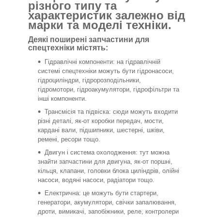
різного типу та
характеристик залежно від
марки та моделі техніки.
Деякі поширені запчастини для
спецтехніки містять:
Гідравлічні компоненти: на гідравлічній
системі спецтехніки можуть бути гідронасоси,
гідроциліндри, гідророзподільники,
гідромотори, гідроакумулятори, гідрофільтри та
інші компоненти.
Трансмісія та підвіска: сюди можуть входити
різні деталі, як-от коробки передач, мости,
кардані вали, підшипники, шестерні, шківи,
ремені, ресори тощо.
Двигун і система охолодження: тут можна
знайти запчастини для двигуна, як-от поршні,
кільця, клапани, головки блока циліндрів, олійні
насоси, водяні насоси, радіатори тощо.
Електрична: це можуть бути стартери,
генератори, акумулятори, свічки запалювання,
дроти, вимикачі, запобіжники, реле, контролери