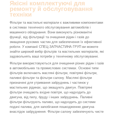
Якісні комплектуючі для
ремонту й обслуговування
техніки
Фільтри та мастильні матеріали є важливими компонентами
в системах технічного обслуговування автомобілів і
машинного обладнання. Вони виконують різноманітні
функції, від фільтрації та очищення рідин і газів до
змащення рухомих частин для забезпечення їх ефективної
роботи. У компанії СПЕЦ-ЗАПЧАСТИНА ГРУП ви можете
знайти широкий вибір фільтрів та мастильних матеріалів, які
задовольнять ваші потреби у технічному обслуговуванні.
Фільтри використовуються для очищення різних рідин і газів
в автомобільних та промислових системах. Основні типи
фільтрів включають масляні фільтри, повітряні фільтри,
паливні фільтри та фільтри салону. Масляні фільтри
призначені для утримання забруднень і частинок у
мастильних рідинах, що змащують двигун. Повітряні
фільтри очищають вхідне повітря, що надходить до
двигуна, від пилу, бруду і інших забруднень. Паливні
фільтри фільтрують паливо, що надходить до системи
подачі палива, для запобігання пошкодженню двигуна
внаслідок забруднення. Фільтри салону забезпечують чисте