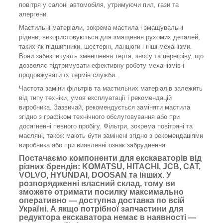
повітря у салоні автомобіля, утримуючи пил, гази та
алергени.
Мастильні матеріали, зокрема мастила і змащувальні
рідини, використовуються для змащення рухомих деталей,
таких як підшипники, шестерні, ланцюги і інші механізми.
Вони забезпечують зменшення тертя, зносу та перегріву, що
дозволяє підтримувати ефективну роботу механізмів і
продовжувати їх термін служби.
Частота заміни фільтрів та мастильних матеріалів залежить
від типу техніки, умов експлуатації і рекомендацій
виробника. Зазвичай, рекомендується заміняти мастила
згідно з графіком технічного обслуговування або при
досягненні певного пробігу. Фільтри, зокрема повітряні та
масляні, також мають бути замінені згідно з рекомендаціями
виробника або при виявленні ознак забруднення.
Постачаємо компоненти для екскаваторів від
різних брендів: KOMATSU, HITACHI, JCB, CAT,
VOLVO, HYUNDAI, DOOSAN та інших. У
розпорядженні власний склад, тому ви
зможете отримати посилку максимально
оперативно — доступна доставка по всій
Україні. А якщо потрібної запчастини для
редуктора екскаватора немає в наявності —