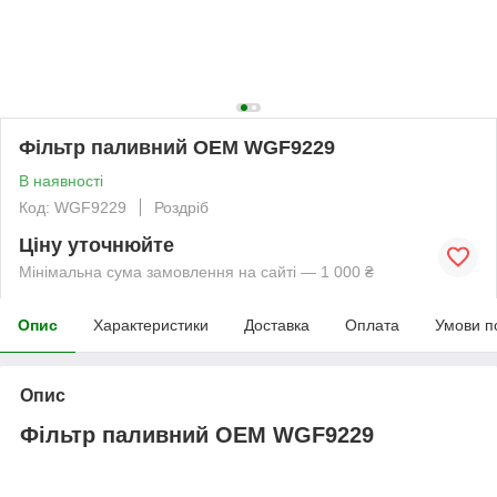
Фільтр паливний OEM WGF9229
В наявності
Код: WGF9229
Роздріб
Ціну уточнюйте
Мінімальна сума замовлення на сайті — 1 000 ₴
Опис
Характеристики
Доставка
Оплата
Умови п
Опис
Фільтр паливний OEM WGF9229