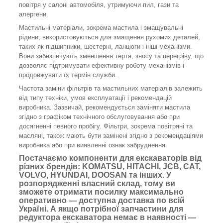
повітря у салоні автомобіля, утримуючи пил, гази та
алергени.
Мастильні матеріали, зокрема мастила і змащувальні
рідини, використовуються для змащення рухомих деталей,
таких як підшипники, шестерні, ланцюги і інші механізми.
Вони забезпечують зменшення тертя, зносу та перегріву, що
дозволяє підтримувати ефективну роботу механізмів і
продовжувати їх термін служби.
Частота заміни фільтрів та мастильних матеріалів залежить
від типу техніки, умов експлуатації і рекомендацій
виробника. Зазвичай, рекомендується заміняти мастила
згідно з графіком технічного обслуговування або при
досягненні певного пробігу. Фільтри, зокрема повітряні та
масляні, також мають бути замінені згідно з рекомендаціями
виробника або при виявленні ознак забруднення.
Постачаємо компоненти для екскаваторів від
різних брендів: KOMATSU, HITACHI, JCB, CAT,
VOLVO, HYUNDAI, DOOSAN та інших. У
розпорядженні власний склад, тому ви
зможете отримати посилку максимально
оперативно — доступна доставка по всій
Україні. А якщо потрібної запчастини для
редуктора екскаватора немає в наявності —