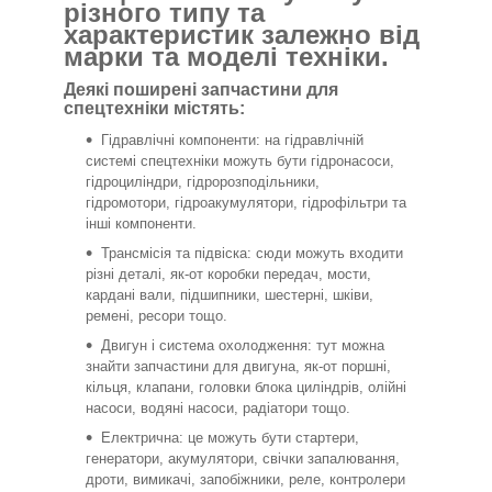
різного типу та
характеристик залежно від
марки та моделі техніки.
Деякі поширені запчастини для
спецтехніки містять:
Гідравлічні компоненти: на гідравлічній
системі спецтехніки можуть бути гідронасоси,
гідроциліндри, гідророзподільники,
гідромотори, гідроакумулятори, гідрофільтри та
інші компоненти.
Трансмісія та підвіска: сюди можуть входити
різні деталі, як-от коробки передач, мости,
кардані вали, підшипники, шестерні, шківи,
ремені, ресори тощо.
Двигун і система охолодження: тут можна
знайти запчастини для двигуна, як-от поршні,
кільця, клапани, головки блока циліндрів, олійні
насоси, водяні насоси, радіатори тощо.
Електрична: це можуть бути стартери,
генератори, акумулятори, свічки запалювання,
дроти, вимикачі, запобіжники, реле, контролери