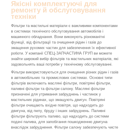
Якісні комплектуючі для
ремонту й обслуговування
техніки
Фільтри та мастильні матеріали є важливими компонентами
в системах технічного обслуговування автомобілів і
машинного обладнання. Вони виконують різноманітні
функції, від фільтрації та очищення рідин і газів до
змащення рухомих частин для забезпечення їх ефективної
роботи. У компанії СПЕЦ-ЗАПЧАСТИНА ГРУП ви можете
знайти широкий вибір фільтрів та мастильних матеріалів, які
задовольнять ваші потреби у технічному обслуговуванні.
Фільтри використовуються для очищення різних рідин і газів
в автомобільних та промислових системах. Основні типи
фільтрів включають масляні фільтри, повітряні фільтри,
паливні фільтри та фільтри салону. Масляні фільтри
призначені для утримання забруднень і частинок у
мастильних рідинах, що змащують двигун. Повітряні
фільтри очищають вхідне повітря, що надходить до
двигуна, від пилу, бруду і інших забруднень. Паливні
фільтри фільтрують паливо, що надходить до системи
подачі палива, для запобігання пошкодженню двигуна
внаслідок забруднення. Фільтри салону забезпечують чисте