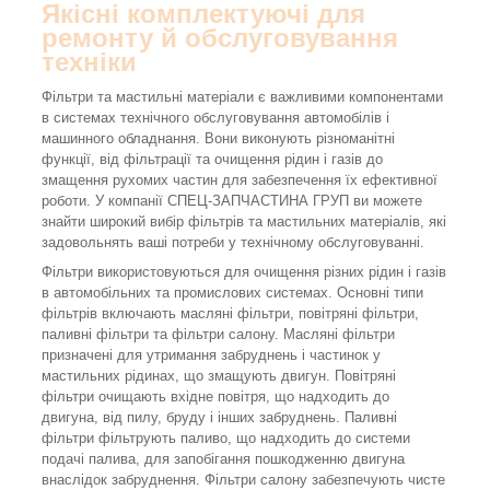
Якісні комплектуючі для
ремонту й обслуговування
техніки
Фільтри та мастильні матеріали є важливими компонентами
в системах технічного обслуговування автомобілів і
машинного обладнання. Вони виконують різноманітні
функції, від фільтрації та очищення рідин і газів до
змащення рухомих частин для забезпечення їх ефективної
роботи. У компанії СПЕЦ-ЗАПЧАСТИНА ГРУП ви можете
знайти широкий вибір фільтрів та мастильних матеріалів, які
задовольнять ваші потреби у технічному обслуговуванні.
Фільтри використовуються для очищення різних рідин і газів
в автомобільних та промислових системах. Основні типи
фільтрів включають масляні фільтри, повітряні фільтри,
паливні фільтри та фільтри салону. Масляні фільтри
призначені для утримання забруднень і частинок у
мастильних рідинах, що змащують двигун. Повітряні
фільтри очищають вхідне повітря, що надходить до
двигуна, від пилу, бруду і інших забруднень. Паливні
фільтри фільтрують паливо, що надходить до системи
подачі палива, для запобігання пошкодженню двигуна
внаслідок забруднення. Фільтри салону забезпечують чисте