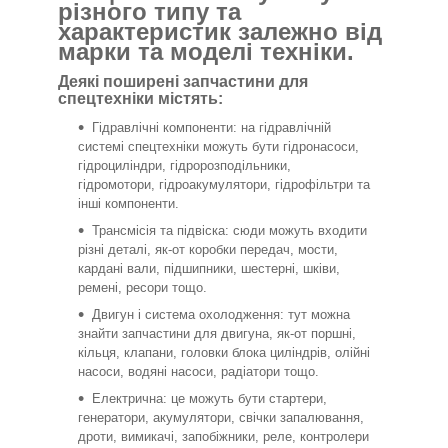
різного типу та
характеристик залежно від
марки та моделі техніки.
Деякі поширені запчастини для
спецтехніки містять:
Гідравлічні компоненти: на гідравлічній
системі спецтехніки можуть бути гідронасоси,
гідроциліндри, гідророзподільники,
гідромотори, гідроакумулятори, гідрофільтри та
інші компоненти.
Трансмісія та підвіска: сюди можуть входити
різні деталі, як-от коробки передач, мости,
кардані вали, підшипники, шестерні, шківи,
ремені, ресори тощо.
Двигун і система охолодження: тут можна
знайти запчастини для двигуна, як-от поршні,
кільця, клапани, головки блока циліндрів, олійні
насоси, водяні насоси, радіатори тощо.
Електрична: це можуть бути стартери,
генератори, акумулятори, свічки запалювання,
дроти, вимикачі, запобіжники, реле, контролери