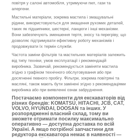
повітря у салоні автомобіля, утримуючи пил, гази та
алергени.
Мастильні матеріали, зокрема мастила і змащувальні
рідини, використовуються для змащення рухомих деталей,
таких як підшипники, шестерні, ланцюги і інші механізми.
Вони забезпечують зменшення тертя, зносу та перегріву, що
дозволяє підтримувати ефективну роботу механізмів і
продовжувати їх термін служби.
Частота заміни фільтрів та мастильних матеріалів залежить
від типу техніки, умов експлуатації і рекомендацій
виробника. Зазвичай, рекомендується заміняти мастила
згідно з графіком технічного обслуговування або при
досягненні певного пробігу. Фільтри, зокрема повітряні та
масляні, також мають бути замінені згідно з рекомендаціями
виробника або при виявленні ознак забруднення.
Постачаємо компоненти для екскаваторів від
різних брендів: KOMATSU, HITACHI, JCB, CAT,
VOLVO, HYUNDAI, DOOSAN та інших. У
розпорядженні власний склад, тому ви
зможете отримати посилку максимально
оперативно — доступна доставка по всій
Україні. А якщо потрібної запчастини для
редуктора екскаватора немає в наявності —