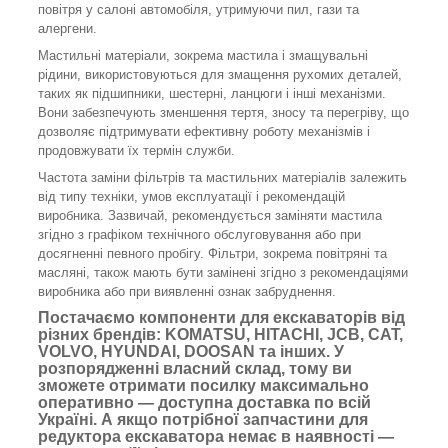
повітря у салоні автомобіля, утримуючи пил, гази та
алергени.
Мастильні матеріали, зокрема мастила і змащувальні
рідини, використовуються для змащення рухомих деталей,
таких як підшипники, шестерні, ланцюги і інші механізми.
Вони забезпечують зменшення тертя, зносу та перегріву, що
дозволяє підтримувати ефективну роботу механізмів і
продовжувати їх термін служби.
Частота заміни фільтрів та мастильних матеріалів залежить
від типу техніки, умов експлуатації і рекомендацій
виробника. Зазвичай, рекомендується заміняти мастила
згідно з графіком технічного обслуговування або при
досягненні певного пробігу. Фільтри, зокрема повітряні та
масляні, також мають бути замінені згідно з рекомендаціями
виробника або при виявленні ознак забруднення.
Постачаємо компоненти для екскаваторів від
різних брендів: KOMATSU, HITACHI, JCB, CAT,
VOLVO, HYUNDAI, DOOSAN та інших. У
розпорядженні власний склад, тому ви
зможете отримати посилку максимально
оперативно — доступна доставка по всій
Україні. А якщо потрібної запчастини для
редуктора екскаватора немає в наявності —