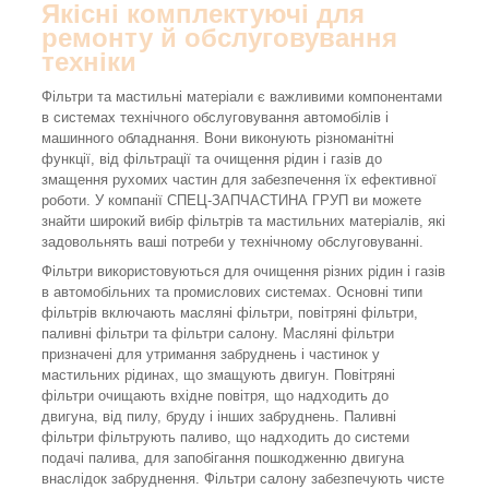
Якісні комплектуючі для
ремонту й обслуговування
техніки
Фільтри та мастильні матеріали є важливими компонентами
в системах технічного обслуговування автомобілів і
машинного обладнання. Вони виконують різноманітні
функції, від фільтрації та очищення рідин і газів до
змащення рухомих частин для забезпечення їх ефективної
роботи. У компанії СПЕЦ-ЗАПЧАСТИНА ГРУП ви можете
знайти широкий вибір фільтрів та мастильних матеріалів, які
задовольнять ваші потреби у технічному обслуговуванні.
Фільтри використовуються для очищення різних рідин і газів
в автомобільних та промислових системах. Основні типи
фільтрів включають масляні фільтри, повітряні фільтри,
паливні фільтри та фільтри салону. Масляні фільтри
призначені для утримання забруднень і частинок у
мастильних рідинах, що змащують двигун. Повітряні
фільтри очищають вхідне повітря, що надходить до
двигуна, від пилу, бруду і інших забруднень. Паливні
фільтри фільтрують паливо, що надходить до системи
подачі палива, для запобігання пошкодженню двигуна
внаслідок забруднення. Фільтри салону забезпечують чисте