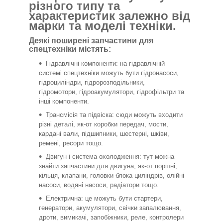
різного типу та
характеристик залежно від
марки та моделі техніки.
Деякі поширені запчастини для
спецтехніки містять:
Гідравлічні компоненти: на гідравлічній
системі спецтехніки можуть бути гідронасоси,
гідроциліндри, гідророзподільники,
гідромотори, гідроакумулятори, гідрофільтри та
інші компоненти.
Трансмісія та підвіска: сюди можуть входити
різні деталі, як-от коробки передач, мости,
кардані вали, підшипники, шестерні, шківи,
ремені, ресори тощо.
Двигун і система охолодження: тут можна
знайти запчастини для двигуна, як-от поршні,
кільця, клапани, головки блока циліндрів, олійні
насоси, водяні насоси, радіатори тощо.
Електрична: це можуть бути стартери,
генератори, акумулятори, свічки запалювання,
дроти, вимикачі, запобіжники, реле, контролери