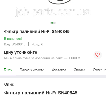
Фільтр паливний Hi-Fi SN40845
В наявності
Код: SN40845
Роздріб
Ціну уточнюйте
Мінімальна сума замовлення на сайті — 1 000 ₴
Опис
Характеристики
Доставка
Оплата
Умови п
Опис
Фільтр паливний Hi-Fi SN40845