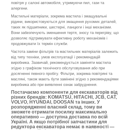
повітря у салоні автомобіля, утримуючи пил, гази та
алергени.
Мастильні матеріали, зокрема мастила і змащувальні
рідини, використовуються для змащення рухомих деталей,
таких як підшипники, шестерні, ланцюги і інші механізми.
Вони забезпечують зменшення тертя, зносу та перегріву, що
дозволяє підтримувати ефективну роботу механізмів і
продовжувати їх термін служби.
Частота заміни фільтрів та мастильних матеріалів залежить
від типу техніки, умов експлуатації і рекомендацій
виробника. Зазвичай, рекомендується заміняти мастила
згідно з графіком технічного обслуговування або при
досягненні певного пробігу. Фільтри, зокрема повітряні та
масляні, також мають бути замінені згідно з рекомендаціями
виробника або при виявленні ознак забруднення.
Постачаємо компоненти для екскаваторів від
різних брендів: KOMATSU, HITACHI, JCB, CAT,
VOLVO, HYUNDAI, DOOSAN та інших. У
розпорядженні власний склад, тому ви
зможете отримати посилку максимально
оперативно — доступна доставка по всій
Україні. А якщо потрібної запчастини для
редуктора екскаватора немає в наявності —