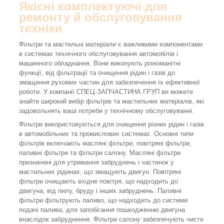
Якісні комплектуючі для
ремонту й обслуговування
техніки
Фільтри та мастильні матеріали є важливими компонентами
в системах технічного обслуговування автомобілів і
машинного обладнання. Вони виконують різноманітні
функції, від фільтрації та очищення рідин і газів до
змащення рухомих частин для забезпечення їх ефективної
роботи. У компанії СПЕЦ-ЗАПЧАСТИНА ГРУП ви можете
знайти широкий вибір фільтрів та мастильних матеріалів, які
задовольнять ваші потреби у технічному обслуговуванні.
Фільтри використовуються для очищення різних рідин і газів
в автомобільних та промислових системах. Основні типи
фільтрів включають масляні фільтри, повітряні фільтри,
паливні фільтри та фільтри салону. Масляні фільтри
призначені для утримання забруднень і частинок у
мастильних рідинах, що змащують двигун. Повітряні
фільтри очищають вхідне повітря, що надходить до
двигуна, від пилу, бруду і інших забруднень. Паливні
фільтри фільтрують паливо, що надходить до системи
подачі палива, для запобігання пошкодженню двигуна
внаслідок забруднення. Фільтри салону забезпечують чисте