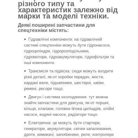
різного типу та
характеристик залежно від
марки та моделі техніки.
Деякі поширені запчастини для
спецтехніки містять:
Гідравлічні компоненти: на гідравлічній
системі спецтехніки можуть бути гідронасоси,
гідроциліндри, гідророзподільники,
гідромотори, гідроакумулятори, гідрофільтри та
інші компоненти.
Трансмісія та підвіска: сюди можуть входити
різні деталі, як-от коробки передач, мости,
кардані вали, підшипники, шестерні, шківи,
ремені, ресори тощо.
Двигун і система охолодження: тут можна
знайти запчастини для двигуна, як-от поршні,
кільця, клапани, головки блока циліндрів, олійні
насоси, водяні насоси, радіатори тощо.
Електрична: це можуть бути стартери,
генератори, акумулятори, свічки запалювання,
дроти, вимикачі, запобіжники, реле, контролери