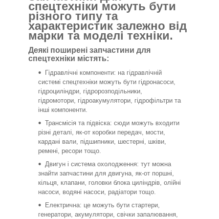
спецтехніки можуть бути
різного типу та
характеристик залежно від
марки та моделі техніки.
Деякі поширені запчастини для
спецтехніки містять:
Гідравлічні компоненти: на гідравлічній
системі спецтехніки можуть бути гідронасоси,
гідроциліндри, гідророзподільники,
гідромотори, гідроакумулятори, гідрофільтри та
інші компоненти.
Трансмісія та підвіска: сюди можуть входити
різні деталі, як-от коробки передач, мости,
кардані вали, підшипники, шестерні, шківи,
ремені, ресори тощо.
Двигун і система охолодження: тут можна
знайти запчастини для двигуна, як-от поршні,
кільця, клапани, головки блока циліндрів, олійні
насоси, водяні насоси, радіатори тощо.
Електрична: це можуть бути стартери,
генератори, акумулятори, свічки запалювання,