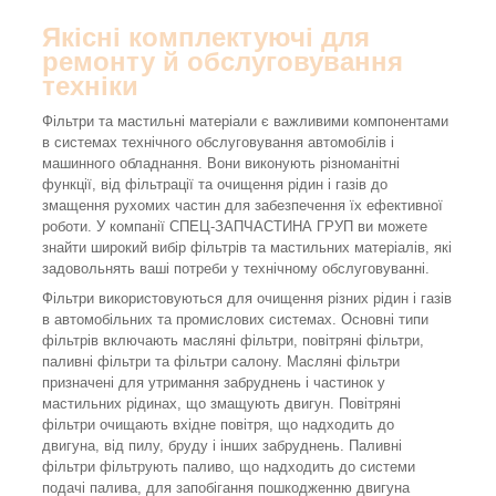
Якісні комплектуючі для
ремонту й обслуговування
техніки
Фільтри та мастильні матеріали є важливими компонентами
в системах технічного обслуговування автомобілів і
машинного обладнання. Вони виконують різноманітні
функції, від фільтрації та очищення рідин і газів до
змащення рухомих частин для забезпечення їх ефективної
роботи. У компанії СПЕЦ-ЗАПЧАСТИНА ГРУП ви можете
знайти широкий вибір фільтрів та мастильних матеріалів, які
задовольнять ваші потреби у технічному обслуговуванні.
Фільтри використовуються для очищення різних рідин і газів
в автомобільних та промислових системах. Основні типи
фільтрів включають масляні фільтри, повітряні фільтри,
паливні фільтри та фільтри салону. Масляні фільтри
призначені для утримання забруднень і частинок у
мастильних рідинах, що змащують двигун. Повітряні
фільтри очищають вхідне повітря, що надходить до
двигуна, від пилу, бруду і інших забруднень. Паливні
фільтри фільтрують паливо, що надходить до системи
подачі палива, для запобігання пошкодженню двигуна