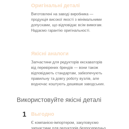
Оригінальні деталі
Виготовлені на заводі виробника —
продукція високої якості з мінімальними
допусками, що відповідає всім вимогам.
Надаємо гарантію оригінальності.
Якісні аналоги
Запчастини для редукторів екскаваторів
від перевірених брендів — вони також
відповідають стандартам, забезпечують
правильну та довгу роботу вузлів, але
водночас коштують дешевше заводських.
Використовуйте якісні деталі
1
Выгодно
Є компанією-імпортером, закуповуємо
запчастини для редукторів безпосередньо