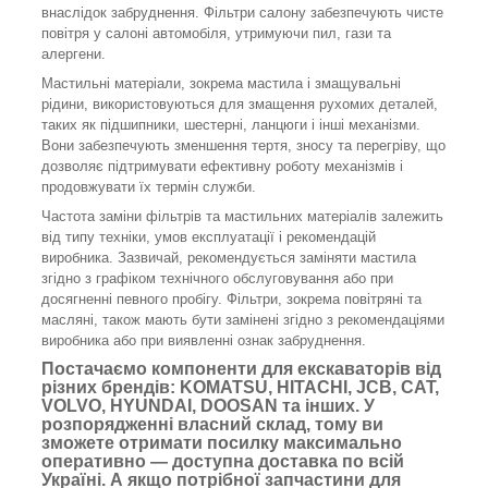
внаслідок забруднення. Фільтри салону забезпечують чисте
повітря у салоні автомобіля, утримуючи пил, гази та
алергени.
Мастильні матеріали, зокрема мастила і змащувальні
рідини, використовуються для змащення рухомих деталей,
таких як підшипники, шестерні, ланцюги і інші механізми.
Вони забезпечують зменшення тертя, зносу та перегріву, що
дозволяє підтримувати ефективну роботу механізмів і
продовжувати їх термін служби.
Частота заміни фільтрів та мастильних матеріалів залежить
від типу техніки, умов експлуатації і рекомендацій
виробника. Зазвичай, рекомендується заміняти мастила
згідно з графіком технічного обслуговування або при
досягненні певного пробігу. Фільтри, зокрема повітряні та
масляні, також мають бути замінені згідно з рекомендаціями
виробника або при виявленні ознак забруднення.
Постачаємо компоненти для екскаваторів від
різних брендів: KOMATSU, HITACHI, JCB, CAT,
VOLVO, HYUNDAI, DOOSAN та інших. У
розпорядженні власний склад, тому ви
зможете отримати посилку максимально
оперативно — доступна доставка по всій
Україні. А якщо потрібної запчастини для