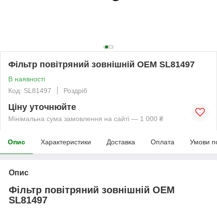
Фільтр повітряний зовнішній OEM SL81497
В наявності
Код: SL81497
Роздріб
Ціну уточнюйте
Мінімальна сума замовлення на сайті — 1 000 ₴
Опис
Характеристики
Доставка
Оплата
Умови п
Опис
Фільтр повітряний зовнішній OEM
SL81497