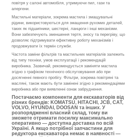
повітря у салоні автомобіля, утримуючи пил, гази та
алергени.
Мастильні матеріали, зокрема мастила і змащувальні
рідини, використовуються для змащення рухомих деталей,
таких як підшипники, шестерні, ланцюги і інші механізми.
Вони забезпечують зменшення тертя, зносу та перегріву, що
дозволяє підтримувати ефективну роботу механізмів і
продовжувати їх термін служби.
Частота заміни фільтрів та мастильних матеріалів залежить
від типу техніки, умов експлуатації і рекомендацій
виробника. Зазвичай, рекомендується заміняти мастила
згідно з графіком технічного обслуговування або при
досягненні певного пробігу. Фільтри, зокрема повітряні та
масляні, також мають бути замінені згідно з рекомендаціями
виробника або при виявленні ознак забруднення.
Постачаємо компоненти для екскаваторів від
різних брендів: KOMATSU, HITACHI, JCB, CAT,
VOLVO, HYUNDAI, DOOSAN та інших. У
розпорядженні власний склад, тому ви
зможете отримати посилку максимально
оперативно — доступна доставка по всій
Україні. А якщо потрібної запчастини для
редуктора екскаватора немає в наявності —