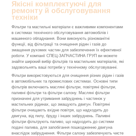
Якісні комплектуючі для
ремонту й обслуговування
техніки
Фільтри та мастильні матеріали є важливими компонентами
в системах технічного обслуговування автомобілів і
машинного обладнання. Вони виконують різноманітні
функції, від фільтрації та очищення рідин і газів до
змащення рухомих частин для забезпечення їх ефективної
роботи. У компанії СПЕЦ-ЗАПЧАСТИНА ГРУП ви можете
знайти широкий вибір фільтрів та мастильних матеріалів, які
задовольнять ваші потреби у технічному обслуговуванні.
Фільтри використовуються для очищення різних рідин і газів
в автомобільних та промислових системах. Основні типи
фільтрів включають масляні фільтри, повітряні фільтри,
паливні фільтри та фільтри салону. Масляні фільтри
призначені для утримання забруднень і частинок у
мастильних рідинах, що змащують двигун. Повітряні
фільтри очищають вхідне повітря, що надходить до
двигуна, від пилу, бруду і інших забруднень. Паливні
фільтри фільтрують паливо, що надходить до системи
подачі палива, для запобігання пошкодженню двигуна
внаслідок забруднення. Фільтри салону забезпечують чисте