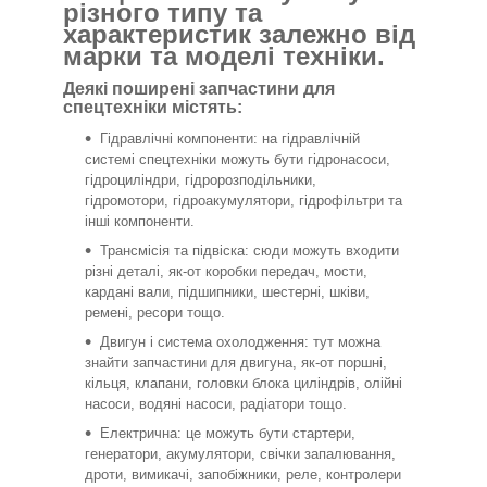
різного типу та
характеристик залежно від
марки та моделі техніки.
Деякі поширені запчастини для
спецтехніки містять:
Гідравлічні компоненти: на гідравлічній
системі спецтехніки можуть бути гідронасоси,
гідроциліндри, гідророзподільники,
гідромотори, гідроакумулятори, гідрофільтри та
інші компоненти.
Трансмісія та підвіска: сюди можуть входити
різні деталі, як-от коробки передач, мости,
кардані вали, підшипники, шестерні, шківи,
ремені, ресори тощо.
Двигун і система охолодження: тут можна
знайти запчастини для двигуна, як-от поршні,
кільця, клапани, головки блока циліндрів, олійні
насоси, водяні насоси, радіатори тощо.
Електрична: це можуть бути стартери,
генератори, акумулятори, свічки запалювання,
дроти, вимикачі, запобіжники, реле, контролери