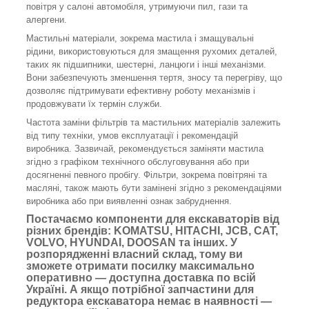
повітря у салоні автомобіля, утримуючи пил, гази та
алергени.
Мастильні матеріали, зокрема мастила і змащувальні
рідини, використовуються для змащення рухомих деталей,
таких як підшипники, шестерні, ланцюги і інші механізми.
Вони забезпечують зменшення тертя, зносу та перегріву, що
дозволяє підтримувати ефективну роботу механізмів і
продовжувати їх термін служби.
Частота заміни фільтрів та мастильних матеріалів залежить
від типу техніки, умов експлуатації і рекомендацій
виробника. Зазвичай, рекомендується заміняти мастила
згідно з графіком технічного обслуговування або при
досягненні певного пробігу. Фільтри, зокрема повітряні та
масляні, також мають бути замінені згідно з рекомендаціями
виробника або при виявленні ознак забруднення.
Постачаємо компоненти для екскаваторів від
різних брендів: KOMATSU, HITACHI, JCB, CAT,
VOLVO, HYUNDAI, DOOSAN та інших. У
розпорядженні власний склад, тому ви
зможете отримати посилку максимально
оперативно — доступна доставка по всій
Україні. А якщо потрібної запчастини для
редуктора екскаватора немає в наявності —