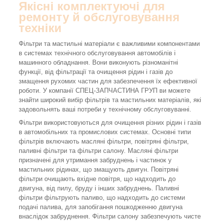
Якісні комплектуючі для
ремонту й обслуговування
техніки
Фільтри та мастильні матеріали є важливими компонентами
в системах технічного обслуговування автомобілів і
машинного обладнання. Вони виконують різноманітні
функції, від фільтрації та очищення рідин і газів до
змащення рухомих частин для забезпечення їх ефективної
роботи. У компанії СПЕЦ-ЗАПЧАСТИНА ГРУП ви можете
знайти широкий вибір фільтрів та мастильних матеріалів, які
задовольнять ваші потреби у технічному обслуговуванні.
Фільтри використовуються для очищення різних рідин і газів
в автомобільних та промислових системах. Основні типи
фільтрів включають масляні фільтри, повітряні фільтри,
паливні фільтри та фільтри салону. Масляні фільтри
призначені для утримання забруднень і частинок у
мастильних рідинах, що змащують двигун. Повітряні
фільтри очищають вхідне повітря, що надходить до
двигуна, від пилу, бруду і інших забруднень. Паливні
фільтри фільтрують паливо, що надходить до системи
подачі палива, для запобігання пошкодженню двигуна
внаслідок забруднення. Фільтри салону забезпечують чисте