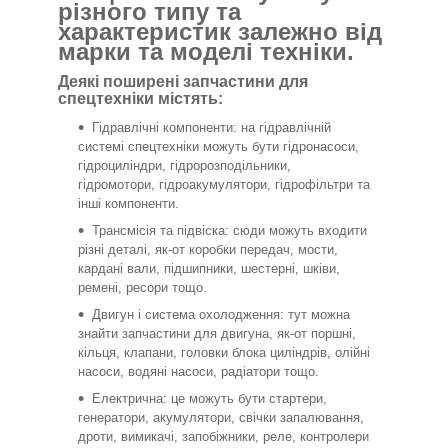
різного типу та
характеристик залежно від
марки та моделі техніки.
Деякі поширені запчастини для
спецтехніки містять:
Гідравлічні компоненти: на гідравлічній
системі спецтехніки можуть бути гідронасоси,
гідроциліндри, гідророзподільники,
гідромотори, гідроакумулятори, гідрофільтри та
інші компоненти.
Трансмісія та підвіска: сюди можуть входити
різні деталі, як-от коробки передач, мости,
кардані вали, підшипники, шестерні, шківи,
ремені, ресори тощо.
Двигун і система охолодження: тут можна
знайти запчастини для двигуна, як-от поршні,
кільця, клапани, головки блока циліндрів, олійні
насоси, водяні насоси, радіатори тощо.
Електрична: це можуть бути стартери,
генератори, акумулятори, свічки запалювання,
дроти, вимикачі, запобіжники, реле, контролери