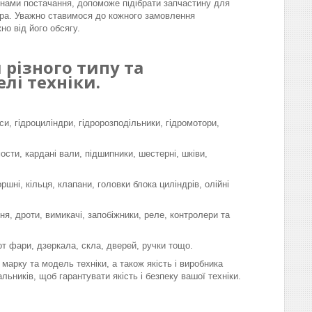
інами постачання, допоможе підібрати запчастину для
ра. Уважно ставимося до кожного замовлення
но від його обсягу.
різного типу та
лі техніки.
си, гідроциліндри, гідророзподільники, гідромотори,
мости, кардані вали, підшипники, шестерні, шківи,
шні, кільця, клапани, головки блока циліндрів, олійні
я, дроти, вимикачі, запобіжники, реле, контролери та
-от фари, дзеркала, скла, дверей, ручки тощо.
марку та модель техніки, а також якість і виробника
льників, щоб гарантувати якість і безпеку вашої техніки.