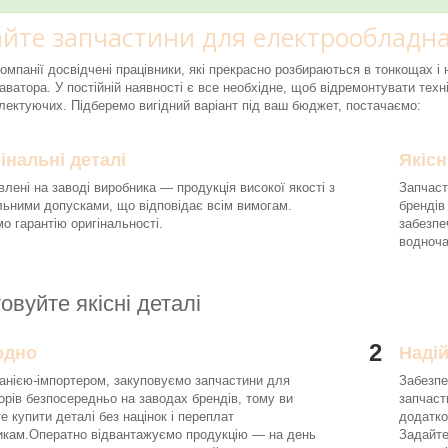
йте запчастини для електрообладна
компанії досвідчені працівники, які прекрасно розбираються в тонкощах 
аватора. У постійній наявності є все необхідне, щоб відремонтувати техні
ектуючих. Підберемо вигідний варіант під ваш бюджет, постачаємо:
інальні деталі
Якісн
влені на заводі виробника — продукція високої якості з
Запчаст
льними допусками, що відповідає всім вимогам.
брендів
о гарантію оригінальності.
забезпе
водноч
овуйте якісні деталі
2
одно
Наді
анією-імпортером, закуповуємо запчастини для
Забезпе
орів безпосередньо на заводах брендів, тому ви
запчаст
е купити деталі без націнок і переплат
додатко
икам.Оператно відвантажуємо продукцію — на день
Задайте