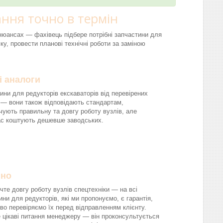
ння точно в термін
і нюансах — фахівець підбере потрібні запчастини для
ку, провести планові технічні роботи за заміною
і аналоги
ини для редукторів екскаваторів від перевірених
 — вони також відповідають стандартам,
чують правильну та довгу роботу вузлів, але
ас коштують дешевше заводських.
йно
чте довгу роботу вузлів спецтехніки — на всі
ини для редукторів, які ми пропонуємо, є гарантія,
во перевіряємо їх перед відправленням клієнту.
 цікаві питання менеджеру — він проконсультується