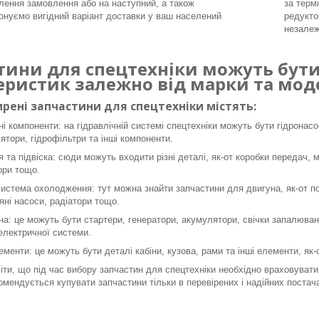
ення замовлення або на наступний, а також
за терм
онуємо вигідний варіант доставки у ваш населений
редукто
незалеж
тини для спецтехніки можуть бути 
еристик залежно від марки та моде
рені запчастини для спецтехніки містять:
ні компоненти: на гідравлічній системі спецтехніки можуть бути гідронасо
ятори, гідрофільтри та інші компоненти.
я та підвіска: сюди можуть входити різні деталі, як-от коробки передач, 
ори тощо.
система охолодження: тут можна знайти запчастини для двигуна, як-от пор
яні насоси, радіатори тощо.
а: це можуть бути стартери, генератори, акумулятори, свічки запалюванн
 електричної системи.
ементи: це можуть бути деталі кабіни, кузова, рами та інші елементи, як
ти, що під час вибору запчастин для спецтехніки необхідно враховувати 
омендується купувати запчастини тільки в перевірених і надійних постача