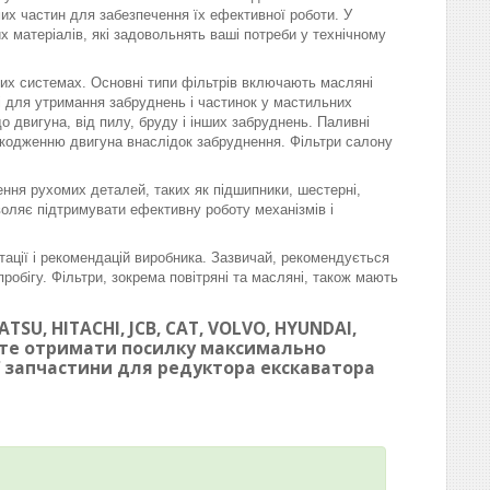
омих частин для забезпечення їх ефективної роботи. У
матеріалів, які задовольнять ваші потреби у технічному
вих системах. Основні типи фільтрів включають масляні
ні для утримання забруднень і частинок у мастильних
 двигуна, від пилу, бруду і інших забруднень. Паливні
шкодженню двигуна внаслідок забруднення. Фільтри салону
ння рухомих деталей, таких як підшипники, шестерні,
воляє підтримувати ефективну роботу механізмів і
тації і рекомендацій виробника. Зазвичай, рекомендується
робігу. Фільтри, зокрема повітряні та масляні, також мають
SU, HITACHI, JCB, CAT, VOLVO, HYUNDAI,
ете отримати посилку максимально
ої запчастини для редуктора екскаватора