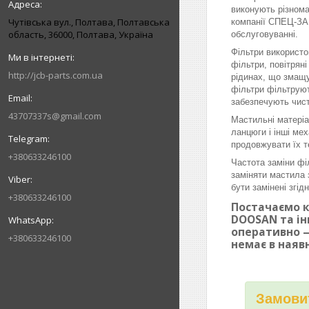
виконують різнома
Чутівська вул., Полтава, Полтавська
компанії СПЕЦ-ЗАП
область, 36000, Полтава, Україна
обслуговуванні.
Фільтри використо
фільтри, повітрян
http://jcb-parts.com.ua
рідинах, що змащу
фільтри фільтруют
забезпечують чист
43707337s@gmail.com
Мастильні матеріа
ланцюги і інші ме
продовжувати їх т
+380633246100
Частота заміни фі
заміняти мастила 
бути замінені згі
+380633246100
Постачаємо к
DOOSAN та ін
оперативно —
+380633246100
немає в наяв
Замовит