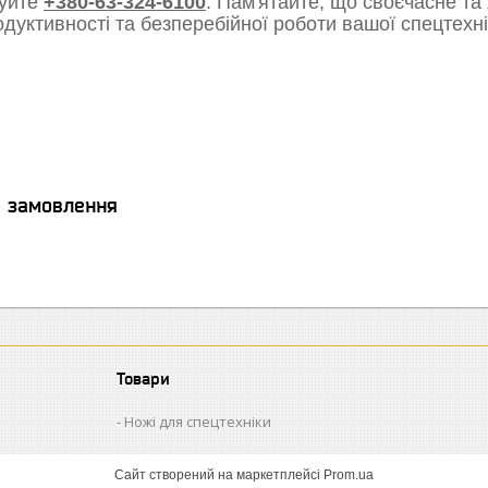
уйте
+380-63-324-6100
. Пам'ятайте, що своєчасне та
одуктивності та безперебійної роботи вашої спецтехні
я замовлення
Товари
Ножі для спецтехніки
Сайт створений на маркетплейсі
Prom.ua