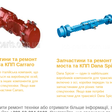
тини та ремонт
Запчастини та ремонт
та КПП Carraro
моста та КПП Dana Spi
е італійська компанія, що
Dana Spicer — один із найбільших
ться на виробництві осей,
виробників компонентів для трансміс
та інших компонентів для
включно з осі, коробки передач та і
в спецтехніки. Якщо вам
запчастинами для різних типів
частини Carraro,
спецтехніки. Якщо вам потрібні
запчастини для трансмісії Dana Spic
ти ремонт техніки або отримати більше інформації, з