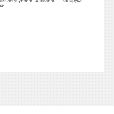
 якісне усунення зламання — запорука
ки.