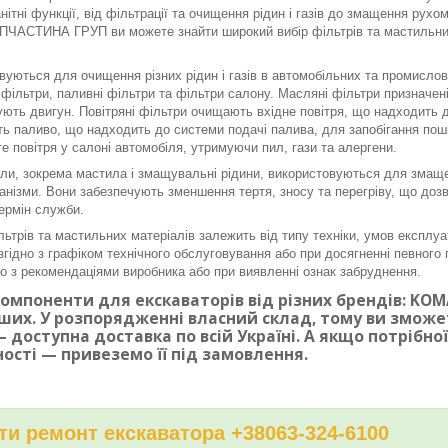
нітні функції, від фільтрації та очищення рідин і газів до змащення рух
ЧАСТИНА ГРУП ви можете знайти широкий вибір фільтрів та мастильних 
вуються для очищення різних рідин і газів в автомобільних та промисло
і фільтри, паливні фільтри та фільтри салону. Масляні фільтри призначе
ють двигун. Повітряні фільтри очищають вхідне повітря, що надходить до
ь паливо, що надходить до системи подачі палива, для запобігання по
е повітря у салоні автомобіля, утримуючи пил, гази та алергени.
ли, зокрема мастила і змащувальні рідини, використовуються для змаще
ханізми. Вони забезпечують зменшення тертя, зносу та перегріву, що доз
ермін служби.
льтрів та мастильних матеріалів залежить від типу техніки, умов експлуа
згідно з графіком технічного обслуговування або при досягненні певного п
дно з рекомендаціями виробника або при виявленні ознак забруднення.
омпоненти для екскаваторів від різних брендів: KOMAT
ших. У розпорядженні власний склад, тому ви змож
 доступна доставка по всій Україні. А якщо потрібн
ності — привеземо її під замовлення.
и ремонт екскаватора +38063-324-6100