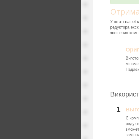
Отрима
У штаті нашої 
редуктора екск
зношених компл
Ориг
Вигото
мініма
Надаєм
Використ
1
Выг
Є комп
редукт
зможет
замінн