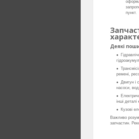
оформл
запроп
пункт.
Запчас
характ
Деякі поши
Гідравліч
гідроакумул
Трансмісі
ремені, рес
Двигун і 
насоси, вод
Електричн
інші деталі
Кузові ел
Важливо розумі
запчастин. Рек