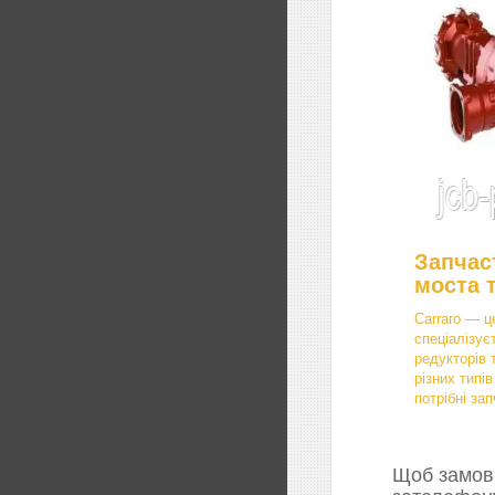
Запчас
моста 
Carraro — ц
спеціалізує
редукторів 
різних типі
потрібні зап
Щоб замови