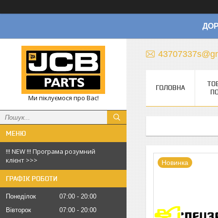
ДОР
43707337s@gm
ТО
ГОЛОВНА
П
Ми піклуємося про Вас!
!!! NEW !!! Програма розумний
клієнт >>>
Новинка
ГРАФІК РОБОТИ
Понеділок
07:00
20:00
Вівторок
07:00
20:00