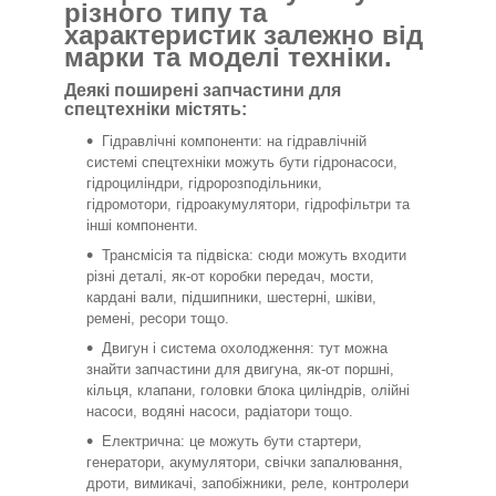
різного типу та
характеристик залежно від
марки та моделі техніки.
Деякі поширені запчастини для
спецтехніки містять:
Гідравлічні компоненти: на гідравлічній
системі спецтехніки можуть бути гідронасоси,
гідроциліндри, гідророзподільники,
гідромотори, гідроакумулятори, гідрофільтри та
інші компоненти.
Трансмісія та підвіска: сюди можуть входити
різні деталі, як-от коробки передач, мости,
кардані вали, підшипники, шестерні, шківи,
ремені, ресори тощо.
Двигун і система охолодження: тут можна
знайти запчастини для двигуна, як-от поршні,
кільця, клапани, головки блока циліндрів, олійні
насоси, водяні насоси, радіатори тощо.
Електрична: це можуть бути стартери,
генератори, акумулятори, свічки запалювання,
дроти, вимикачі, запобіжники, реле, контролери