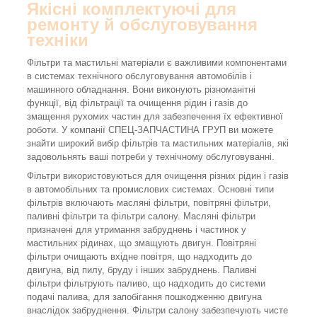
Якісні комплектуючі для
ремонту й обслуговування
техніки
Фільтри та мастильні матеріали є важливими компонентами
в системах технічного обслуговування автомобілів і
машинного обладнання. Вони виконують різноманітні
функції, від фільтрації та очищення рідин і газів до
змащення рухомих частин для забезпечення їх ефективної
роботи. У компанії СПЕЦ-ЗАПЧАСТИНА ГРУП ви можете
знайти широкий вибір фільтрів та мастильних матеріалів, які
задовольнять ваші потреби у технічному обслуговуванні.
Фільтри використовуються для очищення різних рідин і газів
в автомобільних та промислових системах. Основні типи
фільтрів включають масляні фільтри, повітряні фільтри,
паливні фільтри та фільтри салону. Масляні фільтри
призначені для утримання забруднень і частинок у
мастильних рідинах, що змащують двигун. Повітряні
фільтри очищають вхідне повітря, що надходить до
двигуна, від пилу, бруду і інших забруднень. Паливні
фільтри фільтрують паливо, що надходить до системи
подачі палива, для запобігання пошкодженню двигуна
внаслідок забруднення. Фільтри салону забезпечують чисте