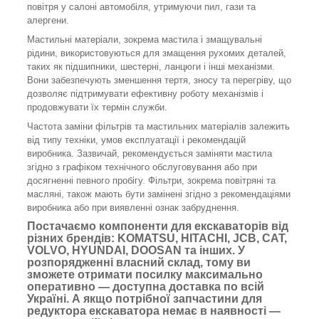
повітря у салоні автомобіля, утримуючи пил, гази та
алергени.
Мастильні матеріали, зокрема мастила і змащувальні
рідини, використовуються для змащення рухомих деталей,
таких як підшипники, шестерні, ланцюги і інші механізми.
Вони забезпечують зменшення тертя, зносу та перегріву, що
дозволяє підтримувати ефективну роботу механізмів і
продовжувати їх термін служби.
Частота заміни фільтрів та мастильних матеріалів залежить
від типу техніки, умов експлуатації і рекомендацій
виробника. Зазвичай, рекомендується заміняти мастила
згідно з графіком технічного обслуговування або при
досягненні певного пробігу. Фільтри, зокрема повітряні та
масляні, також мають бути замінені згідно з рекомендаціями
виробника або при виявленні ознак забруднення.
Постачаємо компоненти для екскаваторів від
різних брендів: KOMATSU, HITACHI, JCB, CAT,
VOLVO, HYUNDAI, DOOSAN та інших. У
розпорядженні власний склад, тому ви
зможете отримати посилку максимально
оперативно — доступна доставка по всій
Україні. А якщо потрібної запчастини для
редуктора екскаватора немає в наявності —