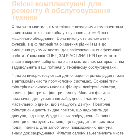
Якісні комплектуючі для
ремонту й обслуговування
техніки
Фільтри та мастильні матеріали є важливими компонентами
в системах технічного обслуговування автомобілів і
машинного обладнання. Вони виконують різноманітні
функції, від фільтрації та очищення рідин і газів до
змащення рухомих частин для забезпечення їх ефективної
роботи. У компанії СПЕЦ-ЗАПЧАСТИНА ГРУП ви можете
знайти широкий вибір фільтрів та мастильних матеріалів, які
задовольнять ваші потреби у технічному обслуговуванні.
Фільтри використовуються для очищення різних рідин і газів
в автомобільних та промислових системах. Основні типи
фільтрів включають масляні фільтри, повітряні фільтри,
паливні фільтри та фільтри салону. Масляні фільтри
призначені для утримання забруднень і частинок у
мастильних рідинах, що змащують двигун. Повітряні
фільтри очищають вхідне повітря, що надходить до
двигуна, від пилу, бруду і інших забруднень. Паливні
фільтри фільтрують паливо, що надходить до системи
подачі палива, для запобігання пошкодженню двигуна
внаслідок забруднення. Фільтри салону забезпечують чисте