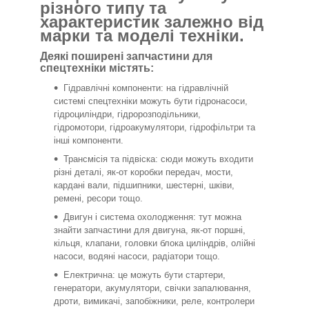
різного типу та
характеристик залежно від
марки та моделі техніки.
Деякі поширені запчастини для
спецтехніки містять:
Гідравлічні компоненти: на гідравлічній
системі спецтехніки можуть бути гідронасоси,
гідроциліндри, гідророзподільники,
гідромотори, гідроакумулятори, гідрофільтри та
інші компоненти.
Трансмісія та підвіска: сюди можуть входити
різні деталі, як-от коробки передач, мости,
кардані вали, підшипники, шестерні, шківи,
ремені, ресори тощо.
Двигун і система охолодження: тут можна
знайти запчастини для двигуна, як-от поршні,
кільця, клапани, головки блока циліндрів, олійні
насоси, водяні насоси, радіатори тощо.
Електрична: це можуть бути стартери,
генератори, акумулятори, свічки запалювання,
дроти, вимикачі, запобіжники, реле, контролери