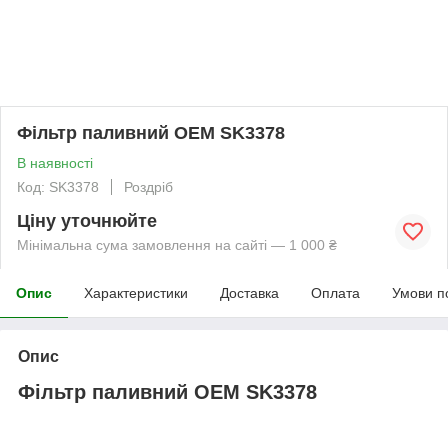
Фільтр паливний OEM SK3378
В наявності
Код: SK3378
Роздріб
Ціну уточнюйте
Мінімальна сума замовлення на сайті — 1 000 ₴
Опис
Характеристики
Доставка
Оплата
Умови п
Опис
Фільтр паливний OEM SK3378