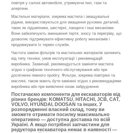
повітря у салоні автомобіля, утримуючи пил, гази та
алергени.
Мастильні матеріали, зокрема мастила і змащувальні
рідини, використовуються для змащення рухомих деталей,
таких як підшипники, шестерні, ланцюги і інші механізми.
Вони забезпечують зменшення тертя, зносу та перегріву, що
дозволяє підтримувати ефективну роботу механізмів і
продовжувати їх термін служби.
Частота заміни фільтрів та мастильних матеріалів залежить
від типу техніки, умов експлуатації і рекомендацій
виробника. Зазвичай, рекомендується заміняти мастила
згідно з графіком технічного обслуговування або при
досягненні певного пробігу. Фільтри, зокрема повітряні та
масляні, також мають бути замінені згідно з рекомендаціями
виробника або при виявленні ознак забруднення.
Постачаємо компоненти для екскаваторів від
різних брендів: KOMATSU, HITACHI, JCB, CAT,
VOLVO, HYUNDAI, DOOSAN та інших. У
розпорядженні власний склад, тому ви
зможете отримати посилку максимально
оперативно — доступна доставка по всій
Україні. А якщо потрібної запчастини для
редуктора екскаватора немає в наявності —