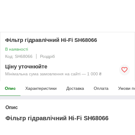
Фільтр гідравлічний Hi-Fi SH68066
В наявності
Код: SH68066
Роздріб
Ціну уточнюйте
Мінімальна сума замовлення на сайті — 1 000 ₴
Опис
Характеристики
Доставка
Оплата
Умови п
Опис
Фільтр гідравлічний Hi-Fi SH68066