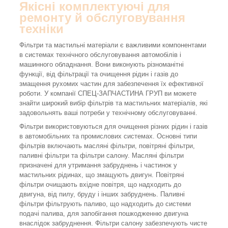
Якісні комплектуючі для
ремонту й обслуговування
техніки
Фільтри та мастильні матеріали є важливими компонентами
в системах технічного обслуговування автомобілів і
машинного обладнання. Вони виконують різноманітні
функції, від фільтрації та очищення рідин і газів до
змащення рухомих частин для забезпечення їх ефективної
роботи. У компанії СПЕЦ-ЗАПЧАСТИНА ГРУП ви можете
знайти широкий вибір фільтрів та мастильних матеріалів, які
задовольнять ваші потреби у технічному обслуговуванні.
Фільтри використовуються для очищення різних рідин і газів
в автомобільних та промислових системах. Основні типи
фільтрів включають масляні фільтри, повітряні фільтри,
паливні фільтри та фільтри салону. Масляні фільтри
призначені для утримання забруднень і частинок у
мастильних рідинах, що змащують двигун. Повітряні
фільтри очищають вхідне повітря, що надходить до
двигуна, від пилу, бруду і інших забруднень. Паливні
фільтри фільтрують паливо, що надходить до системи
подачі палива, для запобігання пошкодженню двигуна
внаслідок забруднення. Фільтри салону забезпечують чисте