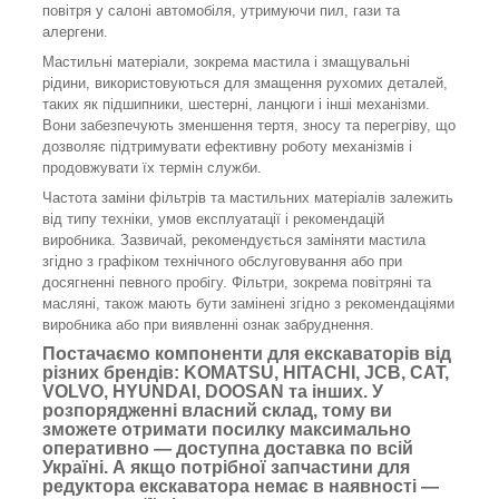
повітря у салоні автомобіля, утримуючи пил, гази та
алергени.
Мастильні матеріали, зокрема мастила і змащувальні
рідини, використовуються для змащення рухомих деталей,
таких як підшипники, шестерні, ланцюги і інші механізми.
Вони забезпечують зменшення тертя, зносу та перегріву, що
дозволяє підтримувати ефективну роботу механізмів і
продовжувати їх термін служби.
Частота заміни фільтрів та мастильних матеріалів залежить
від типу техніки, умов експлуатації і рекомендацій
виробника. Зазвичай, рекомендується заміняти мастила
згідно з графіком технічного обслуговування або при
досягненні певного пробігу. Фільтри, зокрема повітряні та
масляні, також мають бути замінені згідно з рекомендаціями
виробника або при виявленні ознак забруднення.
Постачаємо компоненти для екскаваторів від
різних брендів: KOMATSU, HITACHI, JCB, CAT,
VOLVO, HYUNDAI, DOOSAN та інших. У
розпорядженні власний склад, тому ви
зможете отримати посилку максимально
оперативно — доступна доставка по всій
Україні. А якщо потрібної запчастини для
редуктора екскаватора немає в наявності —