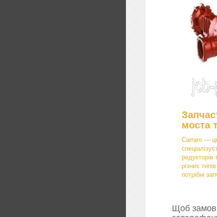
Запчас
моста 
Carraro — ц
спеціалізує
редукторів 
різних типі
потрібні зап
Щоб замови