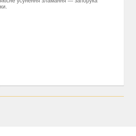
 якісне усунення зламання — запорука
ки.