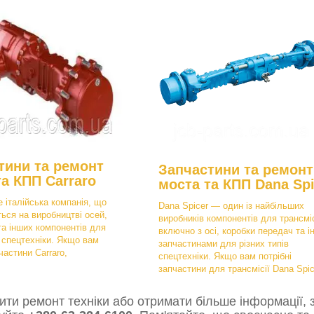
тини та ремонт
Запчастини та ремонт
та КПП Carraro
моста та КПП Dana Spi
е італійська компанія, що
Dana Spicer — один із найбільших
ться на виробництві осей,
виробників компонентів для трансміс
та інших компонентів для
включно з осі, коробки передач та і
в спецтехніки. Якщо вам
запчастинами для різних типів
частини Carraro,
спецтехніки. Якщо вам потрібні
запчастини для трансмісії Dana Spic
ти ремонт техніки або отримати більше інформації, з