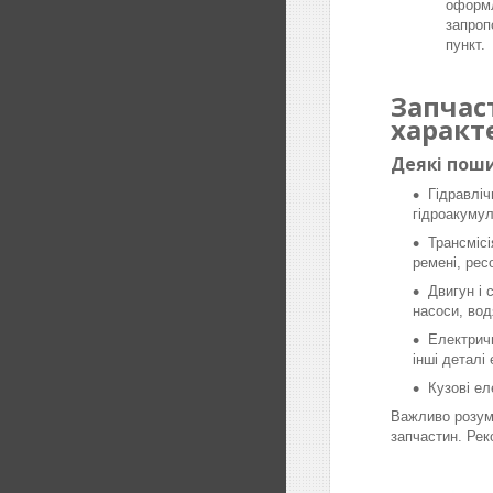
оформл
запроп
пункт.
Запчас
характ
Деякі поши
Гідравліч
гідроакумул
Трансмісі
ремені, рес
Двигун і 
насоси, вод
Електричн
інші деталі
Кузові ел
Важливо розумі
запчастин. Рек