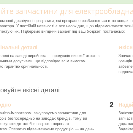
йте запчастини для електрообладна
компанії досвідчені працівники, які прекрасно розбираються в тонкощах 
аватора. У постійній наявності є все необхідне, щоб відремонтувати техні
ектуючих. Підберемо вигідний варіант під ваш бюджет, постачаємо:
інальні деталі
Якісн
влені на заводі виробника — продукція високої якості з
Запчаст
льними допусками, що відповідає всім вимогам.
брендів
о гарантію оригінальності.
забезпе
водноч
овуйте якісні деталі
2
одно
Наді
анією-імпортером, закуповуємо запчастини для
Забезпе
орів безпосередньо на заводах брендів, тому ви
запчаст
е купити деталі без націнок і переплат
додатко
икам.Оператно відвантажуємо продукцію — на день
Задайте