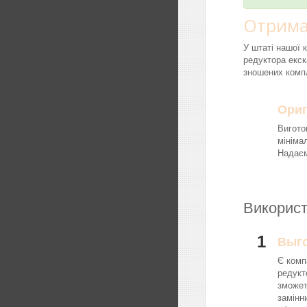
Отрима
У штаті нашої 
редуктора екск
зношених компл
Ориг
Вигото
мініма
Надаєм
Використ
1
Выг
Є комп
редукт
зможет
замінн