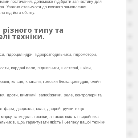
інами постачання, допоможе підібрати запчастину для
ра. Уважно ставимося до кожного замовлення
но від його обсягу.
різного типу та
лі техніки.
си, гідроциліндри, гідророзподільники, гідромотори,
мости, кардані вали, підшипники, шестерні, шківи,
шні, кільця, клапани, головки блока циліндрів, олійні
я, дроти, вимикачі, запобіжники, реле, контролери та
-от фари, дзеркала, скла, дверей, ручки тощо.
марку та модель техніки, а також якість і виробника
льників, щоб гарантувати якість і безпеку вашої техніки.