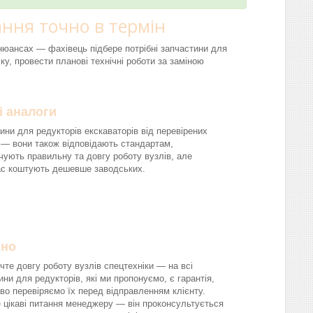
ння точно в термін
і нюансах — фахівець підбере потрібні запчастини для
ку, провести планові технічні роботи за заміною
і аналоги
ини для редукторів екскаваторів від перевірених
 — вони також відповідають стандартам,
чують правильну та довгу роботу вузлів, але
ас коштують дешевше заводських.
йно
чте довгу роботу вузлів спецтехніки — на всі
ини для редукторів, які ми пропонуємо, є гарантія,
во перевіряємо їх перед відправленням клієнту.
 цікаві питання менеджеру — він проконсультується