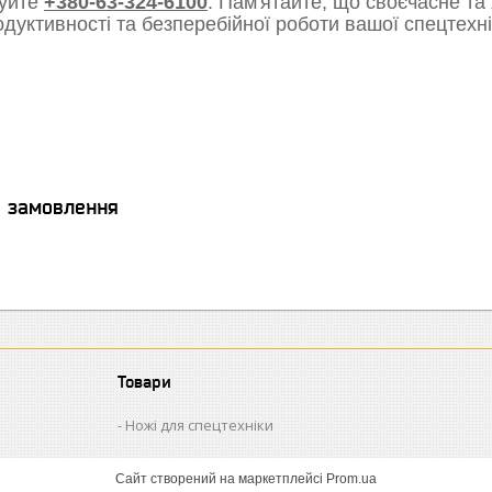
уйте
+380-63-324-6100
. Пам'ятайте, що своєчасне та
одуктивності та безперебійної роботи вашої спецтехні
я замовлення
Товари
Ножі для спецтехніки
Сайт створений на маркетплейсі
Prom.ua