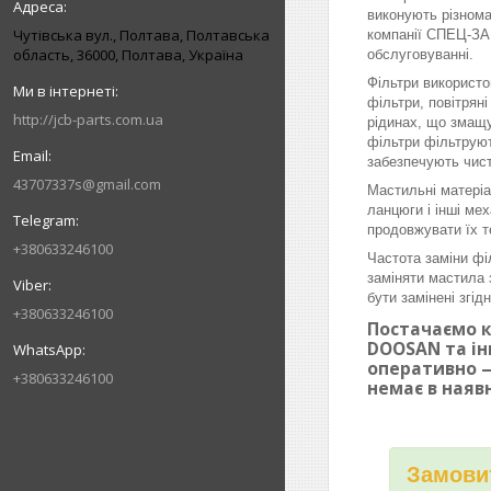
виконують різнома
Чутівська вул., Полтава, Полтавська
компанії СПЕЦ-ЗАП
область, 36000, Полтава, Україна
обслуговуванні.
Фільтри використо
фільтри, повітрян
http://jcb-parts.com.ua
рідинах, що змащу
фільтри фільтруют
забезпечують чист
43707337s@gmail.com
Мастильні матеріа
ланцюги і інші ме
продовжувати їх т
+380633246100
Частота заміни фі
заміняти мастила 
бути замінені згі
+380633246100
Постачаємо к
DOOSAN та ін
оперативно —
+380633246100
немає в наяв
Замовит