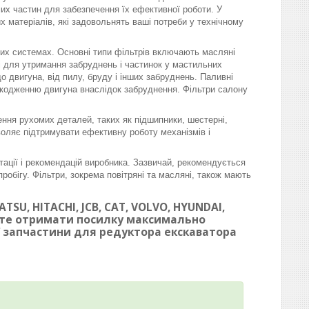
омих частин для забезпечення їх ефективної роботи. У
матеріалів, які задовольнять ваші потреби у технічному
вих системах. Основні типи фільтрів включають масляні
ні для утримання забруднень і частинок у мастильних
 двигуна, від пилу, бруду і інших забруднень. Паливні
шкодженню двигуна внаслідок забруднення. Фільтри салону
ння рухомих деталей, таких як підшипники, шестерні,
воляє підтримувати ефективну роботу механізмів і
тації і рекомендацій виробника. Зазвичай, рекомендується
робігу. Фільтри, зокрема повітряні та масляні, також мають
SU, HITACHI, JCB, CAT, VOLVO, HYUNDAI,
ете отримати посилку максимально
ої запчастини для редуктора екскаватора