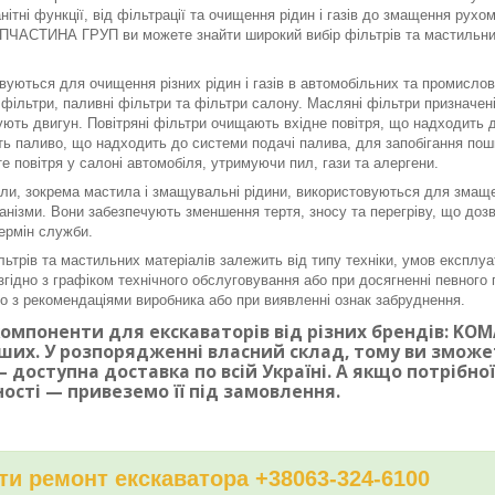
нітні функції, від фільтрації та очищення рідин і газів до змащення рух
ЧАСТИНА ГРУП ви можете знайти широкий вибір фільтрів та мастильних 
вуються для очищення різних рідин і газів в автомобільних та промисло
і фільтри, паливні фільтри та фільтри салону. Масляні фільтри призначе
ють двигун. Повітряні фільтри очищають вхідне повітря, що надходить до
ь паливо, що надходить до системи подачі палива, для запобігання по
е повітря у салоні автомобіля, утримуючи пил, гази та алергени.
ли, зокрема мастила і змащувальні рідини, використовуються для змаще
ханізми. Вони забезпечують зменшення тертя, зносу та перегріву, що доз
ермін служби.
льтрів та мастильних матеріалів залежить від типу техніки, умов експлуа
згідно з графіком технічного обслуговування або при досягненні певного п
дно з рекомендаціями виробника або при виявленні ознак забруднення.
омпоненти для екскаваторів від різних брендів: KOMAT
ших. У розпорядженні власний склад, тому ви змож
 доступна доставка по всій Україні. А якщо потрібн
ності — привеземо її під замовлення.
и ремонт екскаватора +38063-324-6100