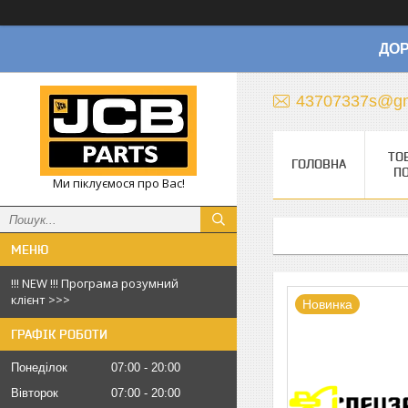
ДОР
43707337s@gm
ТО
ГОЛОВНА
П
Ми піклуємося про Вас!
!!! NEW !!! Програма розумний
клієнт >>>
Новинка
ГРАФІК РОБОТИ
Понеділок
07:00
20:00
Вівторок
07:00
20:00