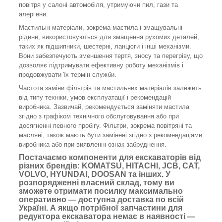
повітря у салоні автомобіля, утримуючи пил, гази та
алергени.
Мастильні матеріали, зокрема мастила і змащувальні
рідини, використовуються для змащення рухомих деталей,
таких як підшипники, шестерні, ланцюги і інші механізми.
Вони забезпечують зменшення тертя, зносу та перегріву, що
дозволяє підтримувати ефективну роботу механізмів і
продовжувати їх термін служби.
Частота заміни фільтрів та мастильних матеріалів залежить
від типу техніки, умов експлуатації і рекомендацій
виробника. Зазвичай, рекомендується заміняти мастила
згідно з графіком технічного обслуговування або при
досягненні певного пробігу. Фільтри, зокрема повітряні та
масляні, також мають бути замінені згідно з рекомендаціями
виробника або при виявленні ознак забруднення.
Постачаємо компоненти для екскаваторів від
різних брендів: KOMATSU, HITACHI, JCB, CAT,
VOLVO, HYUNDAI, DOOSAN та інших. У
розпорядженні власний склад, тому ви
зможете отримати посилку максимально
оперативно — доступна доставка по всій
Україні. А якщо потрібної запчастини для
редуктора екскаватора немає в наявності —