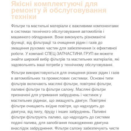
Якісні комплектуючі для
ремонту й обслуговування
техніки
Фільтри та мастильні матеріали є важливими компонентами
в системах технічного обслуговування автомобілів і
машинного обладнання. Вони виконують різноманітні
функції, від фільтрації та очищення рідин і газів до
змащення рухомих частин для забезпечення їх ефективної
роботи. У компанії СПЕЦ-ЗАПЧАСТИНА ГРУП ви можете
знайти широкий вибір фільтрів та мастильних матеріалів, які
задовольнять ваші потреби у технічному обслуговуванні.
Фільтри використовуються для очищення різних рідин і газів
в автомобільних та промислових системах. Основні типи
фільтрів включають масляні фільтри, повітряні фільтри,
паливні фільтри та фільтри салону. Масляні фільтри
призначені для утримання забруднень і частинок у
мастильних рідинах, що змащують двигун. Повітряні
фільтри очищають вхідне повітря, що надходить до
двигуна, від пилу, бруду і інших забруднень. Паливні
фільтри фільтрують паливо, що надходить до системи
подачі палива, для запобігання пошкодженню двигуна
внаслідок забруднення. Фільтри салону забезпечують чисте