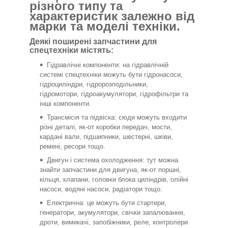
різного типу та
характеристик залежно від
марки та моделі техніки.
Деякі поширені запчастини для
спецтехніки містять:
Гідравлічні компоненти: на гідравлічній
системі спецтехніки можуть бути гідронасоси,
гідроциліндри, гідророзподільники,
гідромотори, гідроакумулятори, гідрофільтри та
інші компоненти.
Трансмісія та підвіска: сюди можуть входити
різні деталі, як-от коробки передач, мости,
кардані вали, підшипники, шестерні, шківи,
ремені, ресори тощо.
Двигун і система охолодження: тут можна
знайти запчастини для двигуна, як-от поршні,
кільця, клапани, головки блока циліндрів, олійні
насоси, водяні насоси, радіатори тощо.
Електрична: це можуть бути стартери,
генератори, акумулятори, свічки запалювання,
дроти, вимикачі, запобіжники, реле, контролери