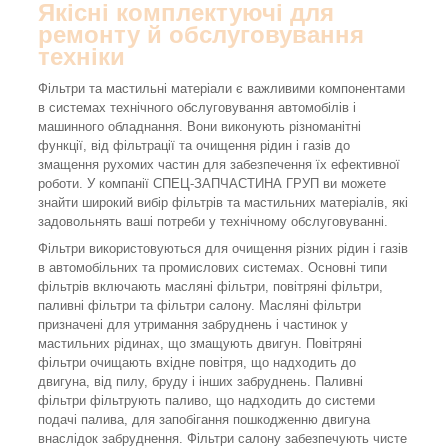
Якісні комплектуючі для
ремонту й обслуговування
техніки
Фільтри та мастильні матеріали є важливими компонентами
в системах технічного обслуговування автомобілів і
машинного обладнання. Вони виконують різноманітні
функції, від фільтрації та очищення рідин і газів до
змащення рухомих частин для забезпечення їх ефективної
роботи. У компанії СПЕЦ-ЗАПЧАСТИНА ГРУП ви можете
знайти широкий вибір фільтрів та мастильних матеріалів, які
задовольнять ваші потреби у технічному обслуговуванні.
Фільтри використовуються для очищення різних рідин і газів
в автомобільних та промислових системах. Основні типи
фільтрів включають масляні фільтри, повітряні фільтри,
паливні фільтри та фільтри салону. Масляні фільтри
призначені для утримання забруднень і частинок у
мастильних рідинах, що змащують двигун. Повітряні
фільтри очищають вхідне повітря, що надходить до
двигуна, від пилу, бруду і інших забруднень. Паливні
фільтри фільтрують паливо, що надходить до системи
подачі палива, для запобігання пошкодженню двигуна
внаслідок забруднення. Фільтри салону забезпечують чисте