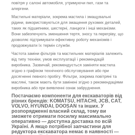
повітря у салоні автомобіля, утримуючи пил, гази та
алергени.
Мастильні матеріали, зокрема мастила і змащувальні
рідини, використовуються для змащення рухомих деталей,
таких як підшипники, шестерні, ланцюги і інші механізми.
Вони забезпечують зменшення тертя, зносу та перегріву, що
дозволяє підтримувати ефективну роботу механізмів і
продовжувати їх термін служби.
Частота заміни фільтрів та мастильних матеріалів залежить
від типу техніки, умов експлуатації і рекомендацій
виробника. Зазвичай, рекомендується заміняти мастила
згідно з графіком технічного обслуговування або при
досягненні певного пробігу. Фільтри, зокрема повітряні та
масляні, також мають бути замінені згідно з рекомендаціями
виробника або при виявленні ознак забруднення.
Постачаємо компоненти для екскаваторів від
різних брендів: KOMATSU, HITACHI, JCB, CAT,
VOLVO, HYUNDAI, DOOSAN та інших. У
розпорядженні власний склад, тому ви
зможете отримати посилку максимально
оперативно — доступна доставка по всій
Україні. А якщо потрібної запчастини для
редуктора екскаватора немає в наявності —