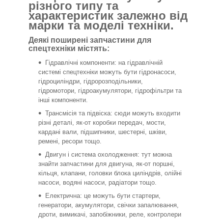
різного типу та
характеристик залежно від
марки та моделі техніки.
Деякі поширені запчастини для
спецтехніки містять:
Гідравлічні компоненти: на гідравлічній
системі спецтехніки можуть бути гідронасоси,
гідроциліндри, гідророзподільники,
гідромотори, гідроакумулятори, гідрофільтри та
інші компоненти.
Трансмісія та підвіска: сюди можуть входити
різні деталі, як-от коробки передач, мости,
кардані вали, підшипники, шестерні, шківи,
ремені, ресори тощо.
Двигун і система охолодження: тут можна
знайти запчастини для двигуна, як-от поршні,
кільця, клапани, головки блока циліндрів, олійні
насоси, водяні насоси, радіатори тощо.
Електрична: це можуть бути стартери,
генератори, акумулятори, свічки запалювання,
дроти, вимикачі, запобіжники, реле, контролери