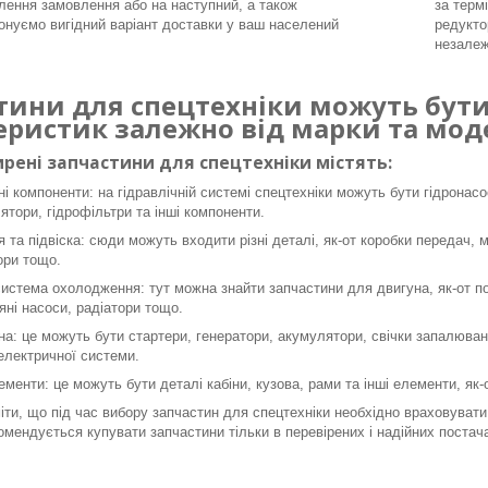
ення замовлення або на наступний, а також
за терм
онуємо вигідний варіант доставки у ваш населений
редукто
незалеж
тини для спецтехніки можуть бути 
еристик залежно від марки та моде
рені запчастини для спецтехніки містять:
ні компоненти: на гідравлічній системі спецтехніки можуть бути гідронасо
ятори, гідрофільтри та інші компоненти.
я та підвіска: сюди можуть входити різні деталі, як-от коробки передач, 
ори тощо.
система охолодження: тут можна знайти запчастини для двигуна, як-от пор
яні насоси, радіатори тощо.
а: це можуть бути стартери, генератори, акумулятори, свічки запалюванн
 електричної системи.
ементи: це можуть бути деталі кабіни, кузова, рами та інші елементи, як
ти, що під час вибору запчастин для спецтехніки необхідно враховувати 
омендується купувати запчастини тільки в перевірених і надійних постача