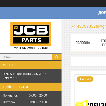
ДОР
43707337s@gm
ТО
ГОЛОВНА
П
Ми піклуємося про Вас!
!!! NEW !!! Програма розумний
клієнт >>>
Новинка
ГРАФІК РОБОТИ
Понеділок
07:00
20:00
Вівторок
07:00
20:00