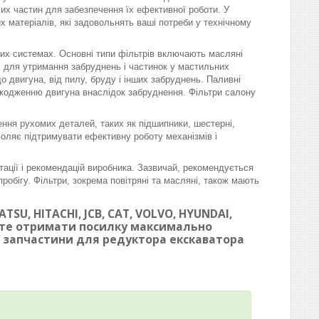
омих частин для забезпечення їх ефективної роботи. У
матеріалів, які задовольнять ваші потреби у технічному
вих системах. Основні типи фільтрів включають масляні
ні для утримання забруднень і частинок у мастильних
 двигуна, від пилу, бруду і інших забруднень. Паливні
шкодженню двигуна внаслідок забруднення. Фільтри салону
ння рухомих деталей, таких як підшипники, шестерні,
воляє підтримувати ефективну роботу механізмів і
тації і рекомендацій виробника. Зазвичай, рекомендується
робігу. Фільтри, зокрема повітряні та масляні, також мають
SU, HITACHI, JCB, CAT, VOLVO, HYUNDAI,
ете отримати посилку максимально
ої запчастини для редуктора екскаватора