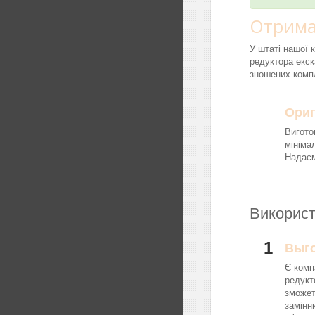
Отрима
У штаті нашої 
редуктора екск
зношених компл
Ориг
Вигото
мініма
Надаєм
Використ
1
Выг
Є комп
редукт
зможет
замінн