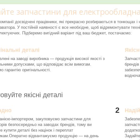
йте запчастини для електрообладна
компанії досвідчені працівники, які прекрасно розбираються в тонкощах 
аватора. У постійній наявності є все необхідне, щоб відремонтувати техні
ектуючих. Підберемо вигідний варіант під ваш бюджет, постачаємо:
інальні деталі
Якісн
влені на заводі виробника — продукція високої якості з
Запчаст
льними допусками, що відповідає всім вимогам.
брендів
о гарантію оригінальності.
забезпе
водноч
овуйте якісні деталі
2
одно
Наді
анією-імпортером, закуповуємо запчастини для
Забезпе
орів безпосередньо на заводах брендів, тому ви
запчаст
е купити деталі без націнок і переплат
додатко
икам.Оператно відвантажуємо продукцію — на день
Задайте