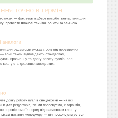
ння точно в термін
і нюансах — фахівець підбере потрібні запчастини для
ку, провести планові технічні роботи за заміною
і аналоги
ини для редукторів екскаваторів від перевірених
 — вони також відповідають стандартам,
чують правильну та довгу роботу вузлів, але
ас коштують дешевше заводських.
йно
чте довгу роботу вузлів спецтехніки — на всі
ини для редукторів, які ми пропонуємо, є гарантія,
во перевіряємо їх перед відправленням клієнту.
 цікаві питання менеджеру — він проконсультується