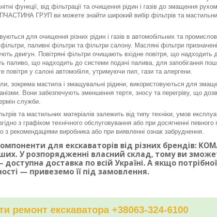
нітні функції, від фільтрації та очищення рідин і газів до змащення рух
ЧАСТИНА ГРУП ви можете знайти широкий вибір фільтрів та мастильних 
вуються для очищення різних рідин і газів в автомобільних та промисло
і фільтри, паливні фільтри та фільтри салону. Масляні фільтри призначе
ють двигун. Повітряні фільтри очищають вхідне повітря, що надходить до
ь паливо, що надходить до системи подачі палива, для запобігання по
е повітря у салоні автомобіля, утримуючи пил, гази та алергени.
ли, зокрема мастила і змащувальні рідини, використовуються для змаще
ханізми. Вони забезпечують зменшення тертя, зносу та перегріву, що доз
ермін служби.
льтрів та мастильних матеріалів залежить від типу техніки, умов експлуа
згідно з графіком технічного обслуговування або при досягненні певного п
дно з рекомендаціями виробника або при виявленні ознак забруднення.
омпоненти для екскаваторів від різних брендів: KOMAT
ших. У розпорядженні власний склад, тому ви змож
 доступна доставка по всій Україні. А якщо потрібн
ності — привеземо її під замовлення.
и ремонт екскаватора +38063-324-6100