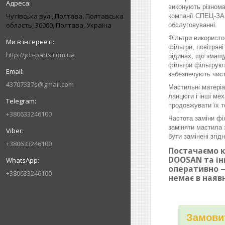
виконують різнома
Чутівська вул., Полтава, Полтавська
компанії СПЕЦ-ЗАП
область, 36000, Полтава, Україна
обслуговуванні.
Фільтри використо
фільтри, повітрян
http://jcb-parts.com.ua
рідинах, що змащу
фільтри фільтруют
забезпечують чист
43707337s@gmail.com
Мастильні матеріа
ланцюги і інші ме
продовжувати їх т
+380633246100
Частота заміни фі
заміняти мастила 
бути замінені згі
+380633246100
Постачаємо к
DOOSAN та ін
оперативно —
+380633246100
немає в наяв
Замовит