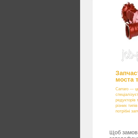
Запчас
моста 
Carraro — ц
спеціалізує
редукторів 
різних типі
потрібні зап
Щоб замови