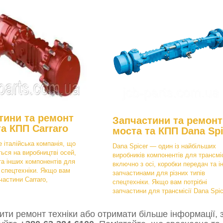
тини та ремонт
Запчастини та ремонт
та КПП Carraro
моста та КПП Dana Spi
е італійська компанія, що
Dana Spicer — один із найбільших
ться на виробництві осей,
виробників компонентів для трансміс
та інших компонентів для
включно з осі, коробки передач та і
в спецтехніки. Якщо вам
запчастинами для різних типів
частини Carraro,
спецтехніки. Якщо вам потрібні
запчастини для трансмісії Dana Spic
ти ремонт техніки або отримати більше інформації, з