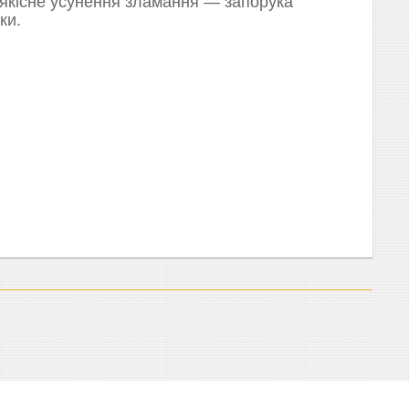
 якісне усунення зламання — запорука
ки.