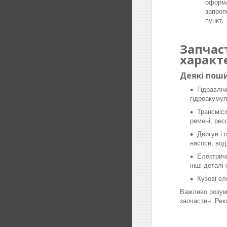
оформл
запроп
пункт.
Запчас
характ
Деякі поши
Гідравліч
гідроакумул
Трансмісі
ремені, рес
Двигун і 
насоси, вод
Електричн
інші деталі
Кузові ел
Важливо розумі
запчастин. Рек