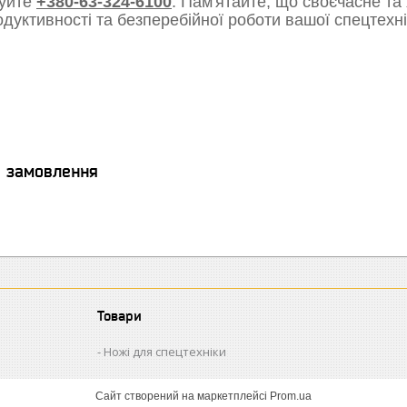
уйте
+380-63-324-6100
. Пам'ятайте, що своєчасне та
одуктивності та безперебійної роботи вашої спецтехні
я замовлення
Товари
Ножі для спецтехніки
Сайт створений на маркетплейсі
Prom.ua