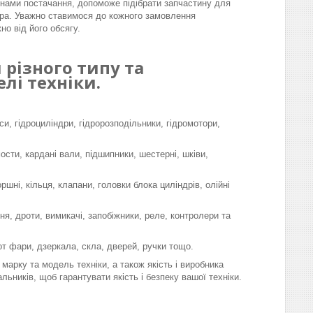
інами постачання, допоможе підібрати запчастину для
ра. Уважно ставимося до кожного замовлення
но від його обсягу.
різного типу та
лі техніки.
си, гідроциліндри, гідророзподільники, гідромотори,
мости, кардані вали, підшипники, шестерні, шківи,
шні, кільця, клапани, головки блока циліндрів, олійні
я, дроти, вимикачі, запобіжники, реле, контролери та
-от фари, дзеркала, скла, дверей, ручки тощо.
марку та модель техніки, а також якість і виробника
льників, щоб гарантувати якість і безпеку вашої техніки.