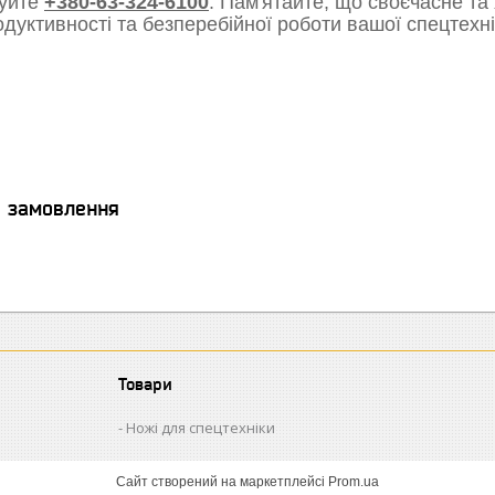
уйте
+380-63-324-6100
. Пам'ятайте, що своєчасне та
одуктивності та безперебійної роботи вашої спецтехні
я замовлення
Товари
Ножі для спецтехніки
Сайт створений на маркетплейсі
Prom.ua