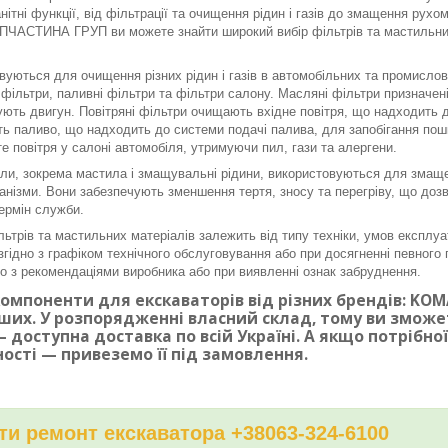
нітні функції, від фільтрації та очищення рідин і газів до змащення рух
ЧАСТИНА ГРУП ви можете знайти широкий вибір фільтрів та мастильних 
вуються для очищення різних рідин і газів в автомобільних та промисло
і фільтри, паливні фільтри та фільтри салону. Масляні фільтри призначе
ють двигун. Повітряні фільтри очищають вхідне повітря, що надходить до
ь паливо, що надходить до системи подачі палива, для запобігання по
е повітря у салоні автомобіля, утримуючи пил, гази та алергени.
ли, зокрема мастила і змащувальні рідини, використовуються для змаще
ханізми. Вони забезпечують зменшення тертя, зносу та перегріву, що доз
ермін служби.
льтрів та мастильних матеріалів залежить від типу техніки, умов експлуа
згідно з графіком технічного обслуговування або при досягненні певного п
дно з рекомендаціями виробника або при виявленні ознак забруднення.
омпоненти для екскаваторів від різних брендів: KOMAT
ших. У розпорядженні власний склад, тому ви змож
 доступна доставка по всій Україні. А якщо потрібн
ності — привеземо її під замовлення.
и ремонт екскаватора +38063-324-6100