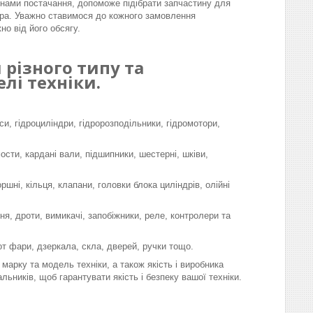
інами постачання, допоможе підібрати запчастину для
ра. Уважно ставимося до кожного замовлення
но від його обсягу.
різного типу та
лі техніки.
си, гідроциліндри, гідророзподільники, гідромотори,
мости, кардані вали, підшипники, шестерні, шківи,
шні, кільця, клапани, головки блока циліндрів, олійні
я, дроти, вимикачі, запобіжники, реле, контролери та
-от фари, дзеркала, скла, дверей, ручки тощо.
марку та модель техніки, а також якість і виробника
льників, щоб гарантувати якість і безпеку вашої техніки.