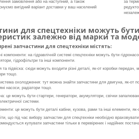
ення замовлення або на наступний, а також
за терм
онуємо вигідний варіант доставки у ваш населений
редукто
незалеж
тини для спецтехніки можуть бути 
еристик залежно від марки та моде
рені запчастини для спецтехніки містять:
ні компоненти: на гідравлічній системі спецтехніки можуть бути гідронасо
ятори, гідрофільтри та інші компоненти.
я та підвіска: сюди можуть входити різні деталі, як-от коробки передач, 
ори тощо.
система охолодження: тут можна знайти запчастини для двигуна, як-от пор
яні насоси, радіатори тощо.
а: це можуть бути стартери, генератори, акумулятори, свічки запалюванн
 електричної системи.
ементи: це можуть бути деталі кабіни, кузова, рами та інші елементи, як
ти, що під час вибору запчастин для спецтехніки необхідно враховувати 
омендується купувати запчастини тільки в перевірених і надійних постача