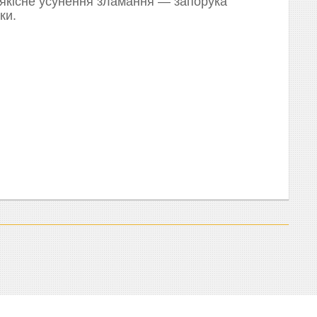
 якісне усунення зламання — запорука
ки.