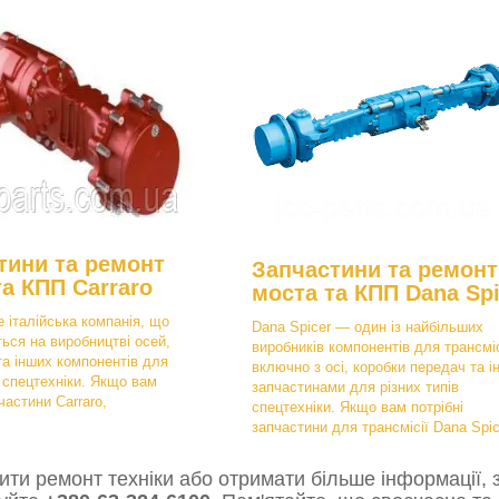
тини та ремонт
Запчастини та ремонт
та КПП Carraro
моста та КПП Dana Spi
е італійська компанія, що
Dana Spicer — один із найбільших
ться на виробництві осей,
виробників компонентів для трансміс
та інших компонентів для
включно з осі, коробки передач та і
в спецтехніки. Якщо вам
запчастинами для різних типів
частини Carraro,
спецтехніки. Якщо вам потрібні
запчастини для трансмісії Dana Spic
ти ремонт техніки або отримати більше інформації, з