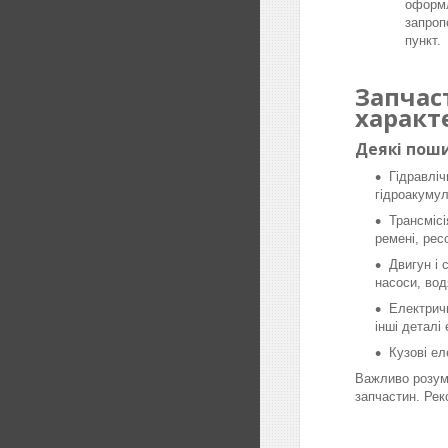
оформл
запроп
пункт.
Запчас
характ
Деякі поши
Гідравліч
гідроакумул
Трансмісі
ремені, рес
Двигун і 
насоси, вод
Електричн
інші деталі
Кузові ел
Важливо розумі
запчастин. Рек