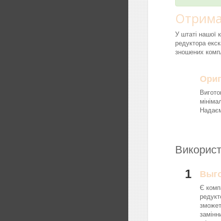
Отрима
У штаті нашої 
редуктора екск
зношених компл
Ориг
Вигото
мініма
Надаєм
Використ
1
Выг
Є комп
редукт
зможет
замінн