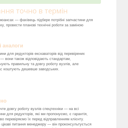
ння точно в термін
і нюансах — фахівець підбере потрібні запчастини для
ку, провести планові технічні роботи за заміною
і аналоги
ини для редукторів екскаваторів від перевірених
 — вони також відповідають стандартам,
чують правильну та довгу роботу вузлів, але
ас коштують дешевше заводських.
йно
чте довгу роботу вузлів спецтехніки — на всі
ини для редукторів, які ми пропонуємо, є гарантія,
во перевіряємо їх перед відправленням клієнту.
 цікаві питання менеджеру — він проконсультується