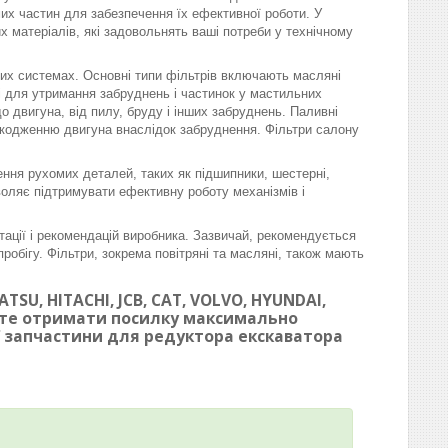
омих частин для забезпечення їх ефективної роботи. У
матеріалів, які задовольнять ваші потреби у технічному
вих системах. Основні типи фільтрів включають масляні
ні для утримання забруднень і частинок у мастильних
 двигуна, від пилу, бруду і інших забруднень. Паливні
шкодженню двигуна внаслідок забруднення. Фільтри салону
ння рухомих деталей, таких як підшипники, шестерні,
воляє підтримувати ефективну роботу механізмів і
тації і рекомендацій виробника. Зазвичай, рекомендується
робігу. Фільтри, зокрема повітряні та масляні, також мають
SU, HITACHI, JCB, CAT, VOLVO, HYUNDAI,
ете отримати посилку максимально
ої запчастини для редуктора екскаватора