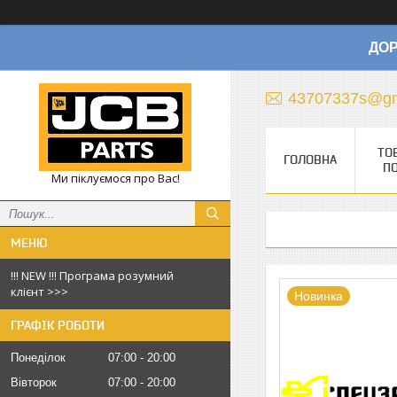
ДОР
43707337s@gm
ТО
ГОЛОВНА
П
Ми піклуємося про Вас!
!!! NEW !!! Програма розумний
клієнт >>>
Новинка
ГРАФІК РОБОТИ
Понеділок
07:00
20:00
Вівторок
07:00
20:00