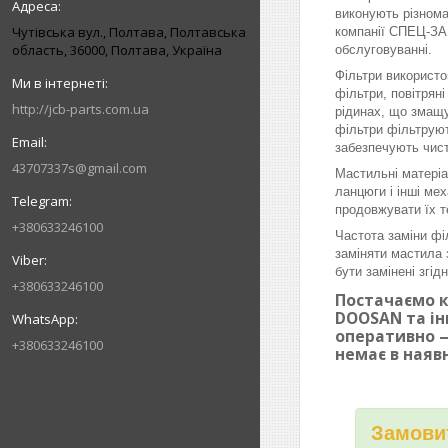
виконують різнома
Чутівська вул., Полтава, Полтавська
компанії СПЕЦ-ЗАП
область, 36000, Полтава, Україна
обслуговуванні.
Фільтри використо
фільтри, повітрян
http://jcb-parts.com.ua
рідинах, що змащу
фільтри фільтруют
забезпечують чист
43707337s@gmail.com
Мастильні матеріа
ланцюги і інші ме
продовжувати їх т
+380633246100
Частота заміни фі
заміняти мастила 
бути замінені згі
+380633246100
Постачаємо к
DOOSAN та ін
оперативно —
+380633246100
немає в наяв
Замовит