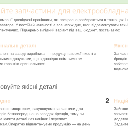
йте запчастини для електрообладна
компанії досвідчені працівники, які прекрасно розбираються в тонкощах 
аватора. У постійній наявності є все необхідне, щоб відремонтувати техні
ектуючих. Підберемо вигідний варіант під ваш бюджет, постачаємо:
інальні деталі
Якісн
влені на заводі виробника — продукція високої якості з
Запчаст
льними допусками, що відповідає всім вимогам.
брендів
о гарантію оригінальності.
забезпе
водноч
овуйте якісні деталі
2
одно
Наді
анією-імпортером, закуповуємо запчастини для
Забезпе
орів безпосередньо на заводах брендів, тому ви
запчаст
е купити деталі без націнок і переплат
додатко
икам.Оператно відвантажуємо продукцію — на день
Задайте