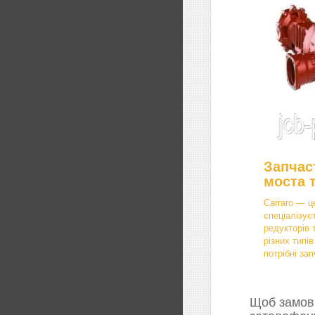
Запчас
моста 
Carraro — ц
спеціалізує
редукторів 
різних типі
потрібні зап
Щоб замови