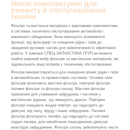
Якісні комплектуючі для
ремонту й обслуговування
техніки
Фільтри та мастильні матеріали є важливими компонентами
в системах технічного обслуговування автомобілів і
машинного обладнання. Вони виконують різноманітні
функції, від фільтрації та очищення рідин і газів до
змащення рухомих частин для забезпечення їх ефективної
роботи. У компанії СПЕЦ-ЗАПЧАСТИНА ГРУП ви можете
знайти широкий вибір фільтрів та мастильних матеріалів, які
задовольнять ваші потреби у технічному обслуговуванні.
Фільтри використовуються для очищення різних рідин і газів
в автомобільних та промислових системах. Основні типи
фільтрів включають масляні фільтри, повітряні фільтри,
паливні фільтри та фільтри салону. Масляні фільтри
призначені для утримання забруднень і частинок у
мастильних рідинах, що змащують двигун. Повітряні
фільтри очищають вхідне повітря, що надходить до
двигуна, від пилу, бруду і інших забруднень. Паливні
фільтри фільтрують паливо, що надходить до системи
подачі палива, для запобігання пошкодженню двигуна
внаслідок забруднення. Фільтри салону забезпечують чисте