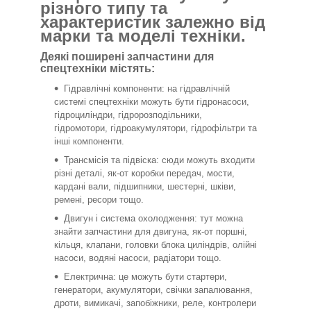
різного типу та
характеристик залежно від
марки та моделі техніки.
Деякі поширені запчастини для
спецтехніки містять:
Гідравлічні компоненти: на гідравлічній
системі спецтехніки можуть бути гідронасоси,
гідроциліндри, гідророзподільники,
гідромотори, гідроакумулятори, гідрофільтри та
інші компоненти.
Трансмісія та підвіска: сюди можуть входити
різні деталі, як-от коробки передач, мости,
кардані вали, підшипники, шестерні, шківи,
ремені, ресори тощо.
Двигун і система охолодження: тут можна
знайти запчастини для двигуна, як-от поршні,
кільця, клапани, головки блока циліндрів, олійні
насоси, водяні насоси, радіатори тощо.
Електрична: це можуть бути стартери,
генератори, акумулятори, свічки запалювання,
дроти, вимикачі, запобіжники, реле, контролери