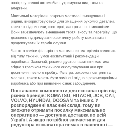
повітря у салоні автомобіля, утримуючи пил, гази та
алергени.
Мастильні матеріали, зокрема мастила і змащувальні
рідини, використовуються для змащення рухомих деталей,
таких як підшипники, шестерні, ланцюги і інші механізми.
Вони забезпечують зменшення тертя, зносу та перегріву, що
дозволяє підтримувати ефективну роботу механізмів і
продовжувати їх термін служби.
Частота заміни фільтрів та мастильних матеріалів залежить
від типу техніки, умов експлуатації і рекомендацій
виробника. Зазвичай, рекомендується заміняти мастила
згідно з графіком технічного обслуговування або при
досягненні певного пробігу. Фільтри, зокрема повітряні та
масляні, також мають бути замінені згідно з рекомендаціями
виробника або при виявленні ознак забруднення.
Постачаємо компоненти для екскаваторів від
різних брендів: KOMATSU, HITACHI, JCB, CAT,
VOLVO, HYUNDAI, DOOSAN та інших. У
розпорядженні власний склад, тому ви
зможете отримати посилку максимально
оперативно — доступна доставка по всій
Україні. А якщо потрібної запчастини для
редуктора екскаватора немає в наявності —