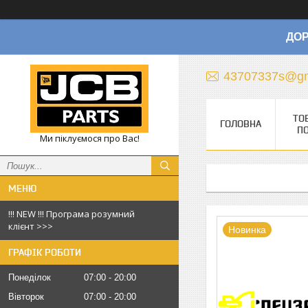
ДОР
43707337s@gm
ТО
ГОЛОВНА
П
Ми піклуємося про Вас!
!!! NEW !!! Програма розумний
клієнт >>>
Новинка
ГРАФІК РОБОТИ
Понеділок
07:00
20:00
Вівторок
07:00
20:00