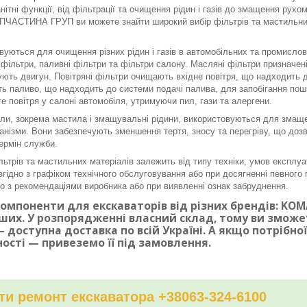
нітні функції, від фільтрації та очищення рідин і газів до змащення рух
ЧАСТИНА ГРУП ви можете знайти широкий вибір фільтрів та мастильних 
вуються для очищення різних рідин і газів в автомобільних та промисло
і фільтри, паливні фільтри та фільтри салону. Масляні фільтри призначе
ють двигун. Повітряні фільтри очищають вхідне повітря, що надходить до
ь паливо, що надходить до системи подачі палива, для запобігання по
е повітря у салоні автомобіля, утримуючи пил, гази та алергени.
ли, зокрема мастила і змащувальні рідини, використовуються для змаще
ханізми. Вони забезпечують зменшення тертя, зносу та перегріву, що доз
ермін служби.
льтрів та мастильних матеріалів залежить від типу техніки, умов експлуа
згідно з графіком технічного обслуговування або при досягненні певного п
дно з рекомендаціями виробника або при виявленні ознак забруднення.
омпоненти для екскаваторів від різних брендів: KOMAT
ших. У розпорядженні власний склад, тому ви змож
 доступна доставка по всій Україні. А якщо потрібн
ності — привеземо її під замовлення.
и ремонт екскаватора +38063-324-6100