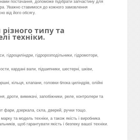
інами постачання, допоможе підібрати запчастину для
ра. Уважно ставимося до кожного замовлення
но від його обсягу.
різного типу та
лі техніки.
си, гідроциліндри, гідророзподільники, гідромотори,
мости, кардані вали, підшипники, шестерні, шківи,
шні, кільця, клапани, головки блока циліндрів, олійні
я, дроти, вимикачі, запобіжники, реле, контролери та
-от фари, дзеркала, скла, дверей, ручки тощо.
марку та модель техніки, а також якість і виробника
льників, щоб гарантувати якість і безпеку вашої техніки.