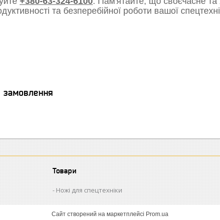
уйте
+380-63-324-6100
. Пам'ятайте, що своєчасне та
одуктивності та безперебійної роботи вашої спецтехні
я замовлення
Товари
Ножі для спецтехніки
Сайт створений на маркетплейсі
Prom.ua