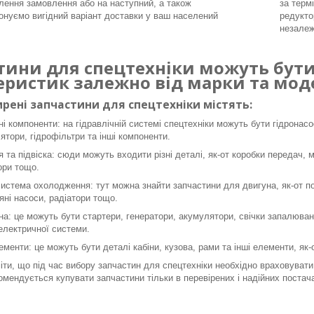
ення замовлення або на наступний, а також
за терм
онуємо вигідний варіант доставки у ваш населений
редукто
незалеж
тини для спецтехніки можуть бути 
еристик залежно від марки та моде
рені запчастини для спецтехніки містять:
ні компоненти: на гідравлічній системі спецтехніки можуть бути гідронасо
ятори, гідрофільтри та інші компоненти.
я та підвіска: сюди можуть входити різні деталі, як-от коробки передач, 
ори тощо.
система охолодження: тут можна знайти запчастини для двигуна, як-от пор
яні насоси, радіатори тощо.
а: це можуть бути стартери, генератори, акумулятори, свічки запалюванн
 електричної системи.
ементи: це можуть бути деталі кабіни, кузова, рами та інші елементи, як
ти, що під час вибору запчастин для спецтехніки необхідно враховувати 
омендується купувати запчастини тільки в перевірених і надійних постача