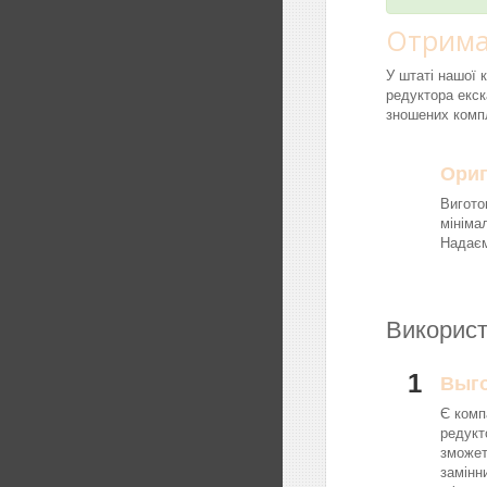
Отрима
У штаті нашої 
редуктора екск
зношених компл
Ориг
Вигото
мініма
Надаєм
Використ
1
Выг
Є комп
редукт
зможет
замінн