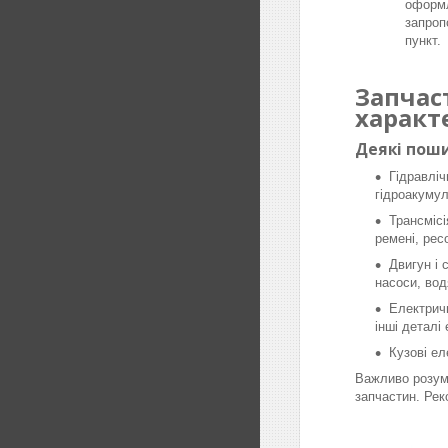
оформл
запроп
пункт.
Запчас
характ
Деякі поши
Гідравліч
гідроакумул
Трансмісі
ремені, рес
Двигун і 
насоси, вод
Електричн
інші деталі
Кузові ел
Важливо розумі
запчастин. Рек