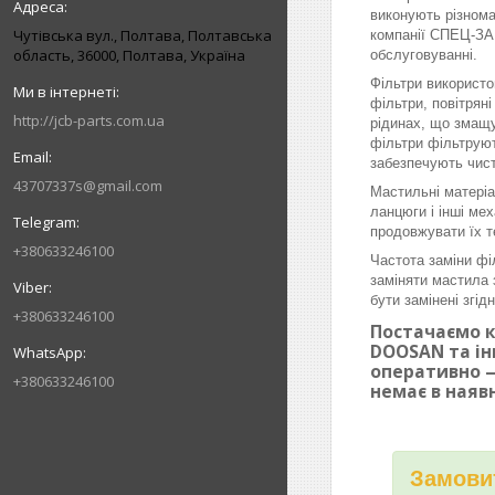
виконують різнома
Чутівська вул., Полтава, Полтавська
компанії СПЕЦ-ЗАП
область, 36000, Полтава, Україна
обслуговуванні.
Фільтри використо
фільтри, повітрян
http://jcb-parts.com.ua
рідинах, що змащу
фільтри фільтруют
забезпечують чист
43707337s@gmail.com
Мастильні матеріа
ланцюги і інші ме
продовжувати їх т
+380633246100
Частота заміни фі
заміняти мастила 
бути замінені згі
+380633246100
Постачаємо к
DOOSAN та ін
оперативно —
+380633246100
немає в наяв
Замовит