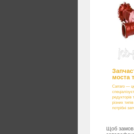
Запчас
моста 
Carraro — ц
спеціалізує
редукторів 
різних типі
потрібні зап
Щоб замови