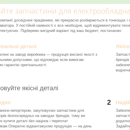
йте запчастини для електрообладна
компанії досвідчені працівники, які прекрасно розбираються в тонкощах 
аватора. У постійній наявності є все необхідне, щоб відремонтувати техні
ектуючих. Підберемо вигідний варіант під ваш бюджет, постачаємо:
інальні деталі
Якісн
влені на заводі виробника — продукція високої якості з
Запчаст
льними допусками, що відповідає всім вимогам.
брендів
о гарантію оригінальності.
забезпе
водноч
овуйте якісні деталі
2
одно
Наді
анією-імпортером, закуповуємо запчастини для
Забезпе
орів безпосередньо на заводах брендів, тому ви
запчаст
е купити деталі без націнок і переплат
додатко
икам.Оператно відвантажуємо продукцію — на день
Задайте