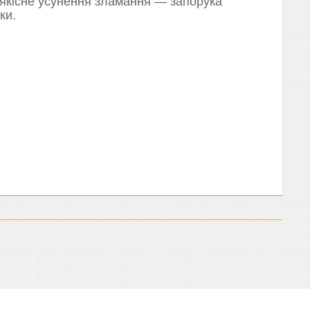
 якісне усунення зламання — запорука
ки.