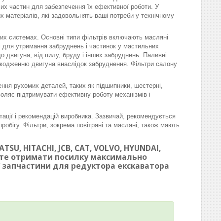
омих частин для забезпечення їх ефективної роботи. У
матеріалів, які задовольнять ваші потреби у технічному
вих системах. Основні типи фільтрів включають масляні
ні для утримання забруднень і частинок у мастильних
 двигуна, від пилу, бруду і інших забруднень. Паливні
шкодженню двигуна внаслідок забруднення. Фільтри салону
ння рухомих деталей, таких як підшипники, шестерні,
воляє підтримувати ефективну роботу механізмів і
тації і рекомендацій виробника. Зазвичай, рекомендується
робігу. Фільтри, зокрема повітряні та масляні, також мають
SU, HITACHI, JCB, CAT, VOLVO, HYUNDAI,
ете отримати посилку максимально
ої запчастини для редуктора екскаватора