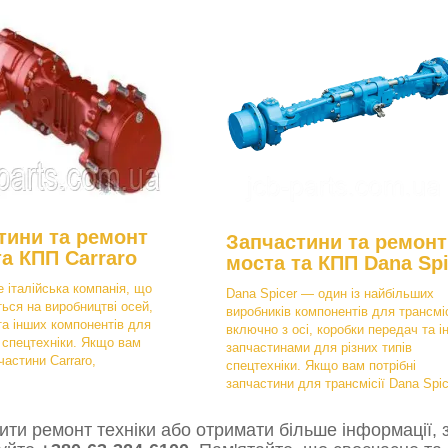
тини та ремонт
Запчастини та ремонт
та КПП Carraro
моста та КПП Dana Spi
е італійська компанія, що
Dana Spicer — один із найбільших
ться на виробництві осей,
виробників компонентів для трансміс
та інших компонентів для
включно з осі, коробки передач та і
в спецтехніки. Якщо вам
запчастинами для різних типів
частини Carraro,
спецтехніки. Якщо вам потрібні
запчастини для трансмісії Dana Spic
ти ремонт техніки або отримати більше інформації, з