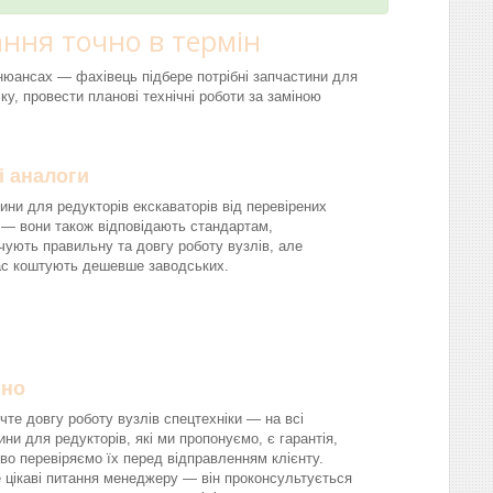
ння точно в термін
і нюансах — фахівець підбере потрібні запчастини для
ку, провести планові технічні роботи за заміною
і аналоги
ини для редукторів екскаваторів від перевірених
 — вони також відповідають стандартам,
чують правильну та довгу роботу вузлів, але
ас коштують дешевше заводських.
йно
чте довгу роботу вузлів спецтехніки — на всі
ини для редукторів, які ми пропонуємо, є гарантія,
во перевіряємо їх перед відправленням клієнту.
 цікаві питання менеджеру — він проконсультується