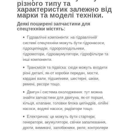
різного типу та
характеристик залежно від
марки та моделі техніки.
Деякі поширені запчастини для
спецтехніки містять:
Гідравлічні компоненти: на гідравлічній
системі спецтехніки можуть бути гідронасоси,
гідроциліндри, гідророзподільники,
гідромотори, гідроакумулятори, гідрофільтри та
інші компоненти.
Трансмісія та підвіска: сюди можуть входити
різні деталі, як-от коробки передач, мости,
кардані вали, підшипники, шестерні, шківи,
ремені, ресори тощо.
Двигун і система охолодження: тут можна
знайти запчастини для двигуна, як-от поршні,
кільця, клапани, головки блока циліндрів, олійні
насоси, водяні насоси, радіатори тощо.
Електрична: це можуть бути стартери,
генератори, акумулятори, свічки запалювання,
дроти, вимикачі, запобіжники, реле, контролери