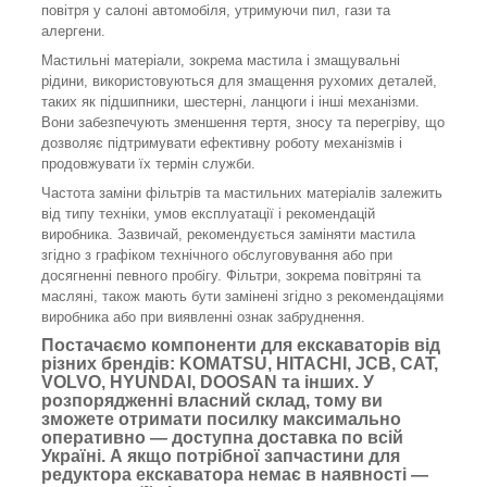
повітря у салоні автомобіля, утримуючи пил, гази та
алергени.
Мастильні матеріали, зокрема мастила і змащувальні
рідини, використовуються для змащення рухомих деталей,
таких як підшипники, шестерні, ланцюги і інші механізми.
Вони забезпечують зменшення тертя, зносу та перегріву, що
дозволяє підтримувати ефективну роботу механізмів і
продовжувати їх термін служби.
Частота заміни фільтрів та мастильних матеріалів залежить
від типу техніки, умов експлуатації і рекомендацій
виробника. Зазвичай, рекомендується заміняти мастила
згідно з графіком технічного обслуговування або при
досягненні певного пробігу. Фільтри, зокрема повітряні та
масляні, також мають бути замінені згідно з рекомендаціями
виробника або при виявленні ознак забруднення.
Постачаємо компоненти для екскаваторів від
різних брендів: KOMATSU, HITACHI, JCB, CAT,
VOLVO, HYUNDAI, DOOSAN та інших. У
розпорядженні власний склад, тому ви
зможете отримати посилку максимально
оперативно — доступна доставка по всій
Україні. А якщо потрібної запчастини для
редуктора екскаватора немає в наявності —