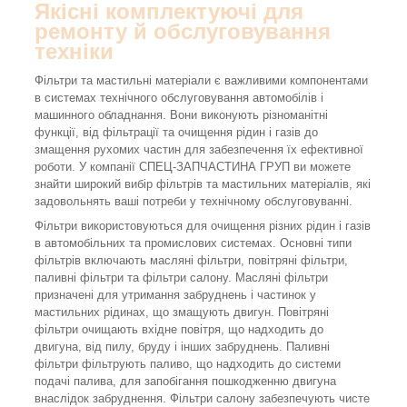
Якісні комплектуючі для
ремонту й обслуговування
техніки
Фільтри та мастильні матеріали є важливими компонентами
в системах технічного обслуговування автомобілів і
машинного обладнання. Вони виконують різноманітні
функції, від фільтрації та очищення рідин і газів до
змащення рухомих частин для забезпечення їх ефективної
роботи. У компанії СПЕЦ-ЗАПЧАСТИНА ГРУП ви можете
знайти широкий вибір фільтрів та мастильних матеріалів, які
задовольнять ваші потреби у технічному обслуговуванні.
Фільтри використовуються для очищення різних рідин і газів
в автомобільних та промислових системах. Основні типи
фільтрів включають масляні фільтри, повітряні фільтри,
паливні фільтри та фільтри салону. Масляні фільтри
призначені для утримання забруднень і частинок у
мастильних рідинах, що змащують двигун. Повітряні
фільтри очищають вхідне повітря, що надходить до
двигуна, від пилу, бруду і інших забруднень. Паливні
фільтри фільтрують паливо, що надходить до системи
подачі палива, для запобігання пошкодженню двигуна
внаслідок забруднення. Фільтри салону забезпечують чисте