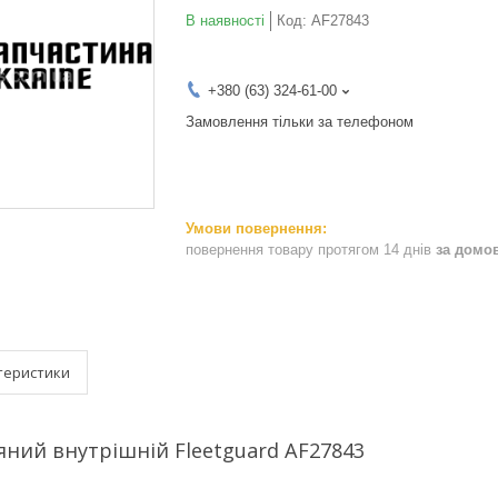
В наявності
Код:
AF27843
+380 (63) 324-61-00
Замовлення тільки за телефоном
повернення товару протягом 14 днів
за домо
теристики
яний внутрішній Fleetguard AF27843