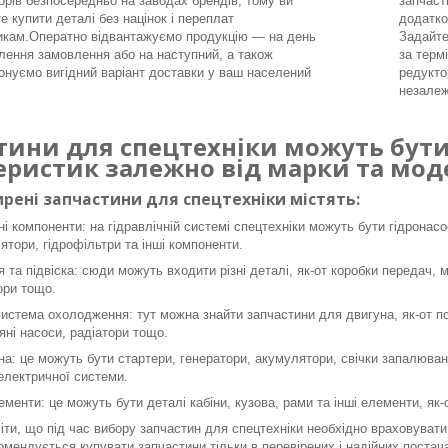
орів безпосередньо на заводах брендів, тому ви
запчаст
е купити деталі без націнок і переплат
додатко
икам.Оператно відвантажуємо продукцію — на день
Задайте
ення замовлення або на наступний, а також
за терм
онуємо вигідний варіант доставки у ваш населений
редукто
незалеж
тини для спецтехніки можуть бути 
еристик залежно від марки та моде
рені запчастини для спецтехніки містять:
ні компоненти: на гідравлічній системі спецтехніки можуть бути гідронасо
ятори, гідрофільтри та інші компоненти.
я та підвіска: сюди можуть входити різні деталі, як-от коробки передач, 
ори тощо.
система охолодження: тут можна знайти запчастини для двигуна, як-от пор
яні насоси, радіатори тощо.
а: це можуть бути стартери, генератори, акумулятори, свічки запалюванн
 електричної системи.
ементи: це можуть бути деталі кабіни, кузова, рами та інші елементи, як
ти, що під час вибору запчастин для спецтехніки необхідно враховувати 
омендується купувати запчастини тільки в перевірених і надійних постача