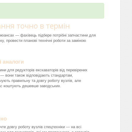
ння точно в термін
і нюансах — фахівець підбере потрібні запчастини для
ку, провести планові технічні роботи за заміною
і аналоги
ини для редукторів екскаваторів від перевірених
 — вони також відповідають стандартам,
чують правильну та довгу роботу вузлів, але
ас коштують дешевше заводських.
йно
чте довгу роботу вузлів спецтехніки — на всі