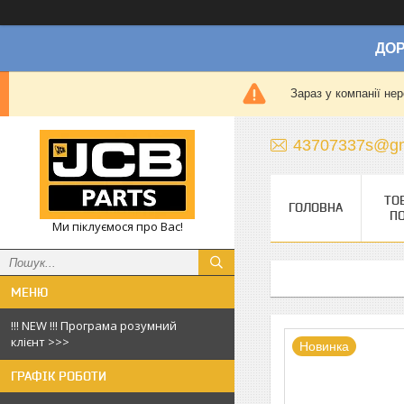
ДОР
Зараз у компанії не
43707337s@gm
ТО
ГОЛОВНА
П
Ми піклуємося про Вас!
!!! NEW !!! Програма розумний
клієнт >>>
Новинка
ГРАФІК РОБОТИ