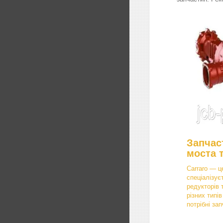
Запчас
моста 
Carraro — ц
спеціалізує
редукторів 
різних типі
потрібні зап