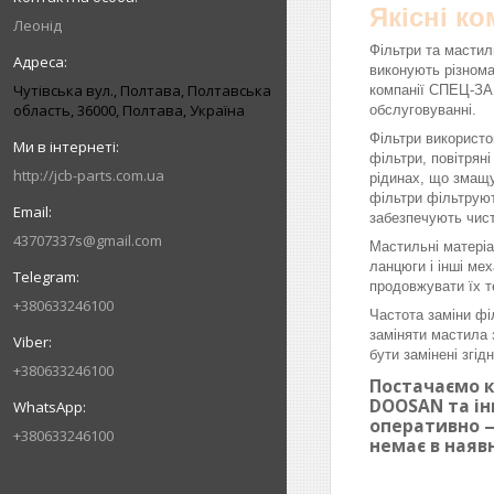
Якісні к
Леонід
Фільтри та мастил
виконують різнома
Чутівська вул., Полтава, Полтавська
компанії СПЕЦ-ЗАП
область, 36000, Полтава, Україна
обслуговуванні.
Фільтри використо
фільтри, повітрян
http://jcb-parts.com.ua
рідинах, що змащу
фільтри фільтруют
забезпечують чист
43707337s@gmail.com
Мастильні матеріа
ланцюги і інші ме
продовжувати їх т
+380633246100
Частота заміни фі
заміняти мастила 
бути замінені згі
+380633246100
Постачаємо к
DOOSAN та ін
оперативно —
+380633246100
немає в наяв