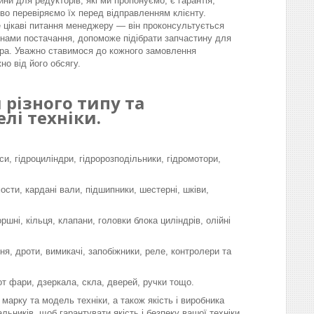
ини для редукторів, які ми пропонуємо, є гарантія,
во перевіряємо їх перед відправленням клієнту.
 цікаві питання менеджеру — він проконсультується
інами постачання, допоможе підібрати запчастину для
ра. Уважно ставимося до кожного замовлення
но від його обсягу.
різного типу та
лі техніки.
си, гідроциліндри, гідророзподільники, гідромотори,
мости, кардані вали, підшипники, шестерні, шківи,
шні, кільця, клапани, головки блока циліндрів, олійні
я, дроти, вимикачі, запобіжники, реле, контролери та
-от фари, дзеркала, скла, дверей, ручки тощо.
марку та модель техніки, а також якість і виробника
льників, щоб гарантувати якість і безпеку вашої техніки.