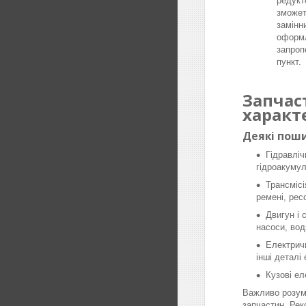
редукт
зможет
замінн
оформл
запроп
пункт.
Запчас
характ
Деякі поши
Гідравліч
гідроакумул
Трансмісі
ремені, рес
Двигун і 
насоси, вод
Електричн
інші деталі
Кузові ел
Важливо розумі
запчастин. Рек