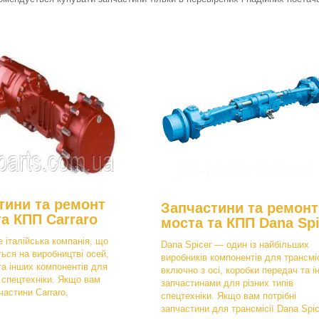
тини та ремонт
Запчастини та ремонт
та КПП Carraro
моста та КПП Dana Spi
е італійська компанія, що
Dana Spicer — один із найбільших
ться на виробництві осей,
виробників компонентів для трансміс
та інших компонентів для
включно з осі, коробки передач та і
в спецтехніки. Якщо вам
запчастинами для різних типів
частини Carraro,
спецтехніки. Якщо вам потрібні
запчастини для трансмісії Dana Spic