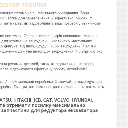
вання техніки
вування автомобілів і машинного обладнання. Вони
омих частин для забезпечення їх ефективної роботи. У
матеріалів, які задовольнять ваші потреби у технічному
вих системах. Основні типи фільтрів включають масляні
ні для утримання забруднень і частинок у мастильних
 двигуна, від пилу, бруду і інших забруднень. Паливні
шкодженню двигуна внаслідок забруднення. Фільтри салону
ння рухомих деталей, таких як підшипники, шестерні,
воляє підтримувати ефективну роботу механізмів і
тації і рекомендацій виробника. Зазвичай, рекомендується
робігу. Фільтри, зокрема повітряні та масляні, також мають
SU, HITACHI, JCB, CAT, VOLVO, HYUNDAI,
ете отримати посилку максимально
ої запчастини для редуктора екскаватора