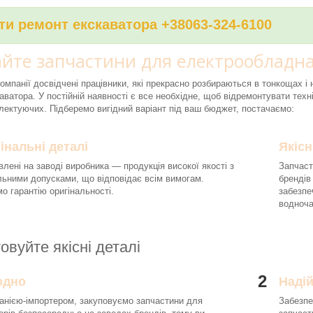
и ремонт екскаватора +38063-324-6100
йте запчастини для електрообладна
компанії досвідчені працівники, які прекрасно розбираються в тонкощах 
аватора. У постійній наявності є все необхідне, щоб відремонтувати техні
ектуючих. Підберемо вигідний варіант під ваш бюджет, постачаємо:
інальні деталі
Якісн
влені на заводі виробника — продукція високої якості з
Запчаст
льними допусками, що відповідає всім вимогам.
брендів
о гарантію оригінальності.
забезпе
водноч
овуйте якісні деталі
2
одно
Наді
анією-імпортером, закуповуємо запчастини для
Забезпе