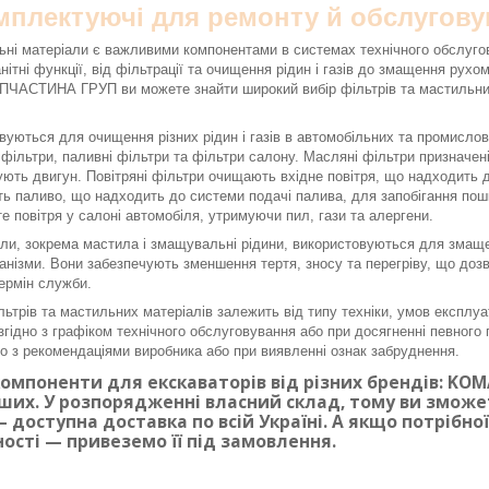
омплектуючі для ремонту й обслугову
ьні матеріали є важливими компонентами в системах технічного обслуго
нітні функції, від фільтрації та очищення рідин і газів до змащення рух
ЧАСТИНА ГРУП ви можете знайти широкий вибір фільтрів та мастильних 
вуються для очищення різних рідин і газів в автомобільних та промисло
і фільтри, паливні фільтри та фільтри салону. Масляні фільтри призначе
ють двигун. Повітряні фільтри очищають вхідне повітря, що надходить до
ь паливо, що надходить до системи подачі палива, для запобігання по
е повітря у салоні автомобіля, утримуючи пил, гази та алергени.
ли, зокрема мастила і змащувальні рідини, використовуються для змаще
ханізми. Вони забезпечують зменшення тертя, зносу та перегріву, що доз
ермін служби.
льтрів та мастильних матеріалів залежить від типу техніки, умов експлуа
згідно з графіком технічного обслуговування або при досягненні певного п
дно з рекомендаціями виробника або при виявленні ознак забруднення.
омпоненти для екскаваторів від різних брендів: KOMAT
ших. У розпорядженні власний склад, тому ви змож
 доступна доставка по всій Україні. А якщо потрібн
ності — привеземо її під замовлення.