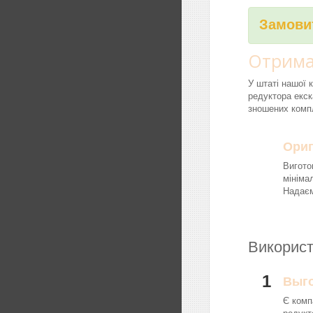
Замовит
Отрима
У штаті нашої 
редуктора екск
зношених компл
Ориг
Вигото
мініма
Надаєм
Використ
1
Выг
Є комп