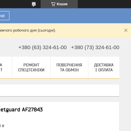
Кошик
ни
жчого робочого дня (сьогодні).
+380 (63) 324-61-00
+380 (73) 324-61-00
А
РЕМОНТ
ПОВЕРНЕННЯ
ДОСТАВКА
НТ
СПЕЦТЕХНІКИ
ТА ОБМІН
І ОПЛАТА
leetguard AF27843
0 ₴