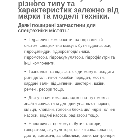
різного типу та
характеристик залежно від
марки та моделі техніки.
Деякі поширені запчастини для
спецтехніки містять:
Гідравлічні компоненти: на гідравлічній
системі спецтехніки можуть бути гідронасоси,
гідроциліндри, гідророзподільники,
гідромотори, гідроакумулятори, гідрофільтри та
інші компоненти.
Трансмісія та підвіска: сюди можуть входити
різні деталі, як-от коробки передач, мости,
кардані вали, підшипники, шестерні, шківи,
ремені, ресори тощо.
Двигун і система охолодження: тут можна
знайти запчастини для двигуна, як-от поршні,
кільця, клапани, головки блока циліндрів, олійні
насоси, водяні насоси, радіатори тощо.
Електрична: це можуть бути стартери,
генератори, акумулятори, свічки запалювання,
дроти, вимикачі, запобіжники, реле, контролери