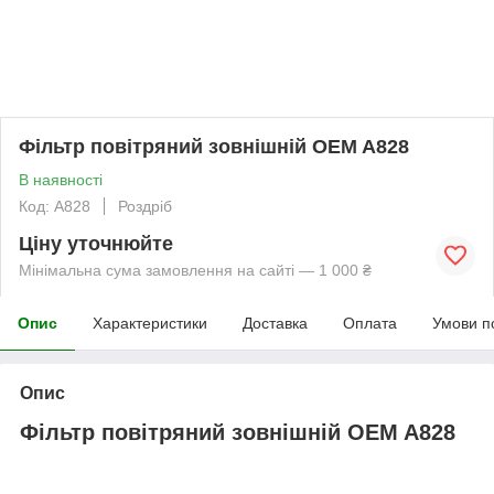
Фільтр повітряний зовнішній OEM A828
В наявності
Код: A828
Роздріб
Ціну уточнюйте
Мінімальна сума замовлення на сайті — 1 000 ₴
Опис
Характеристики
Доставка
Оплата
Умови п
Опис
Фільтр повітряний зовнішній OEM A828