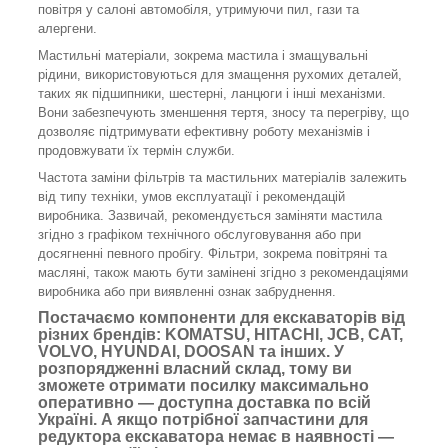
повітря у салоні автомобіля, утримуючи пил, гази та
алергени.
Мастильні матеріали, зокрема мастила і змащувальні
рідини, використовуються для змащення рухомих деталей,
таких як підшипники, шестерні, ланцюги і інші механізми.
Вони забезпечують зменшення тертя, зносу та перегріву, що
дозволяє підтримувати ефективну роботу механізмів і
продовжувати їх термін служби.
Частота заміни фільтрів та мастильних матеріалів залежить
від типу техніки, умов експлуатації і рекомендацій
виробника. Зазвичай, рекомендується заміняти мастила
згідно з графіком технічного обслуговування або при
досягненні певного пробігу. Фільтри, зокрема повітряні та
масляні, також мають бути замінені згідно з рекомендаціями
виробника або при виявленні ознак забруднення.
Постачаємо компоненти для екскаваторів від
різних брендів: KOMATSU, HITACHI, JCB, CAT,
VOLVO, HYUNDAI, DOOSAN та інших. У
розпорядженні власний склад, тому ви
зможете отримати посилку максимально
оперативно — доступна доставка по всій
Україні. А якщо потрібної запчастини для
редуктора екскаватора немає в наявності —