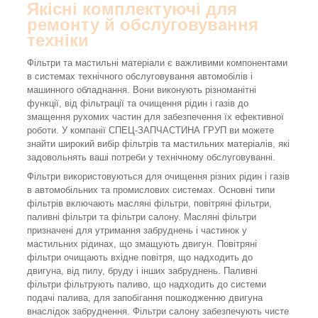
Якісні комплектуючі для
ремонту й обслуговування
техніки
Фільтри та мастильні матеріали є важливими компонентами
в системах технічного обслуговування автомобілів і
машинного обладнання. Вони виконують різноманітні
функції, від фільтрації та очищення рідин і газів до
змащення рухомих частин для забезпечення їх ефективної
роботи. У компанії СПЕЦ-ЗАПЧАСТИНА ГРУП ви можете
знайти широкий вибір фільтрів та мастильних матеріалів, які
задовольнять ваші потреби у технічному обслуговуванні.
Фільтри використовуються для очищення різних рідин і газів
в автомобільних та промислових системах. Основні типи
фільтрів включають масляні фільтри, повітряні фільтри,
паливні фільтри та фільтри салону. Масляні фільтри
призначені для утримання забруднень і частинок у
мастильних рідинах, що змащують двигун. Повітряні
фільтри очищають вхідне повітря, що надходить до
двигуна, від пилу, бруду і інших забруднень. Паливні
фільтри фільтрують паливо, що надходить до системи
подачі палива, для запобігання пошкодженню двигуна
внаслідок забруднення. Фільтри салону забезпечують чисте