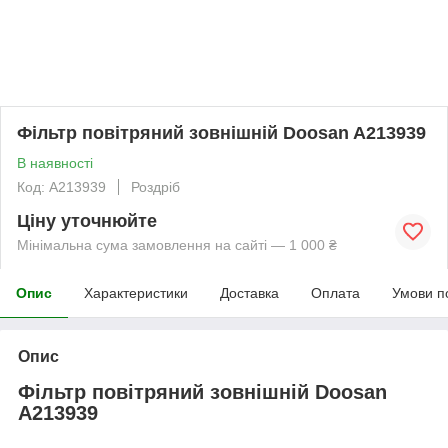
Фільтр повітряний зовнішній Doosan A213939
В наявності
Код: A213939
Роздріб
Ціну уточнюйте
Мінімальна сума замовлення на сайті — 1 000 ₴
Опис
Характеристики
Доставка
Оплата
Умови п
Опис
Фільтр повітряний зовнішній Doosan
A213939