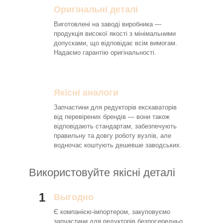
Оригінальні деталі
Виготовлені на заводі виробника —
продукція високої якості з мінімальними
допусками, що відповідає всім вимогам.
Надаємо гарантію оригінальності.
Якісні аналоги
Запчастини для редукторів екскаваторів
від перевірених брендів — вони також
відповідають стандартам, забезпечують
правильну та довгу роботу вузлів, але
водночас коштують дешевше заводських.
Використовуйте якісні деталі
1
Выгодно
Є компанією-імпортером, закуповуємо
запчастини для редукторів безпосередньо