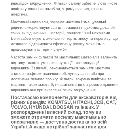
внаслідок забруднення. Фільтри салону забезпечують чисте
повітря у салоні автомобіля, утримуючи пил, гази та
алергени.
Мастильні матеріали, зокрема мастила і змащувальні
рідини, використовуються для змащення рухомих деталей,
таких як підшипники, шестерні, ланцюги і інші механізми.
Вони забезпечують зменшення тертя, зносу та перегріву, що
дозволяє підтримувати ефективну роботу механізмів і
продовжувати їх термін служби.
Частота заміни фільтрів та мастильних матеріалів залежить
від типу техніки, умов експлуатації і рекомендацій
виробника. Зазвичай, рекомендується заміняти мастила
згідно з графіком технічного обслуговування або при
досягненні певного пробігу. Фільтри, зокрема повітряні та
масляні, також мають бути замінені згідно з рекомендаціями
виробника або при виявленні ознак забруднення.
Постачаємо компоненти для екскаваторів від
різних брендів: KOMATSU, HITACHI, JCB, CAT,
VOLVO, HYUNDAI, DOOSAN та інших. У
розпорядженні власний склад, тому ви
зможете отримати посилку максимально
оперативно — доступна доставка по всій
Україні. А якщо потрібної запчастини для