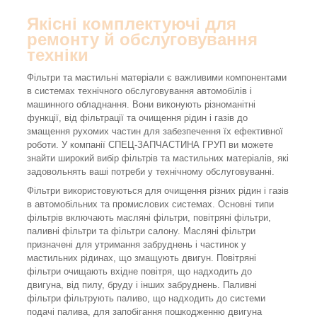
Якісні комплектуючі для
ремонту й обслуговування
техніки
Фільтри та мастильні матеріали є важливими компонентами
в системах технічного обслуговування автомобілів і
машинного обладнання. Вони виконують різноманітні
функції, від фільтрації та очищення рідин і газів до
змащення рухомих частин для забезпечення їх ефективної
роботи. У компанії СПЕЦ-ЗАПЧАСТИНА ГРУП ви можете
знайти широкий вибір фільтрів та мастильних матеріалів, які
задовольнять ваші потреби у технічному обслуговуванні.
Фільтри використовуються для очищення різних рідин і газів
в автомобільних та промислових системах. Основні типи
фільтрів включають масляні фільтри, повітряні фільтри,
паливні фільтри та фільтри салону. Масляні фільтри
призначені для утримання забруднень і частинок у
мастильних рідинах, що змащують двигун. Повітряні
фільтри очищають вхідне повітря, що надходить до
двигуна, від пилу, бруду і інших забруднень. Паливні
фільтри фільтрують паливо, що надходить до системи
подачі палива, для запобігання пошкодженню двигуна