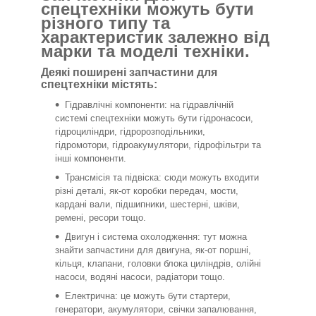
спецтехніки можуть бути
різного типу та
характеристик залежно від
марки та моделі техніки.
Деякі поширені запчастини для
спецтехніки містять:
Гідравлічні компоненти: на гідравлічній
системі спецтехніки можуть бути гідронасоси,
гідроциліндри, гідророзподільники,
гідромотори, гідроакумулятори, гідрофільтри та
інші компоненти.
Трансмісія та підвіска: сюди можуть входити
різні деталі, як-от коробки передач, мости,
кардані вали, підшипники, шестерні, шківи,
ремені, ресори тощо.
Двигун і система охолодження: тут можна
знайти запчастини для двигуна, як-от поршні,
кільця, клапани, головки блока циліндрів, олійні
насоси, водяні насоси, радіатори тощо.
Електрична: це можуть бути стартери,
генератори, акумулятори, свічки запалювання,