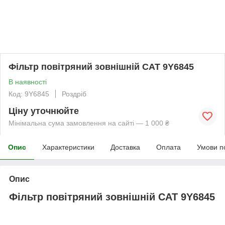
Фільтр повітряний зовнішній CAT 9Y6845
В наявності
Код: 9Y6845
Роздріб
Ціну уточнюйте
Мінімальна сума замовлення на сайті — 1 000 ₴
Опис
Характеристики
Доставка
Оплата
Умови п
Опис
Фільтр повітряний зовнішній CAT 9Y6845