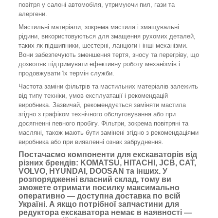
повітря у салоні автомобіля, утримуючи пил, гази та
алергени.
Мастильні матеріали, зокрема мастила і змащувальні
рідини, використовуються для змащення рухомих деталей,
таких як підшипники, шестерні, ланцюги і інші механізми.
Вони забезпечують зменшення тертя, зносу та перегріву, що
дозволяє підтримувати ефективну роботу механізмів і
продовжувати їх термін служби.
Частота заміни фільтрів та мастильних матеріалів залежить
від типу техніки, умов експлуатації і рекомендацій
виробника. Зазвичай, рекомендується заміняти мастила
згідно з графіком технічного обслуговування або при
досягненні певного пробігу. Фільтри, зокрема повітряні та
масляні, також мають бути замінені згідно з рекомендаціями
виробника або при виявленні ознак забруднення.
Постачаємо компоненти для екскаваторів від
різних брендів: KOMATSU, HITACHI, JCB, CAT,
VOLVO, HYUNDAI, DOOSAN та інших. У
розпорядженні власний склад, тому ви
зможете отримати посилку максимально
оперативно — доступна доставка по всій
Україні. А якщо потрібної запчастини для
редуктора екскаватора немає в наявності —