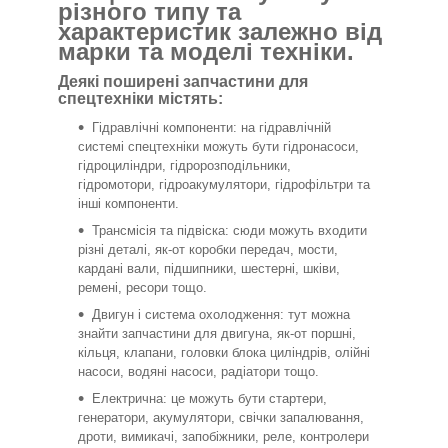
різного типу та
характеристик залежно від
марки та моделі техніки.
Деякі поширені запчастини для
спецтехніки містять:
Гідравлічні компоненти: на гідравлічній
системі спецтехніки можуть бути гідронасоси,
гідроциліндри, гідророзподільники,
гідромотори, гідроакумулятори, гідрофільтри та
інші компоненти.
Трансмісія та підвіска: сюди можуть входити
різні деталі, як-от коробки передач, мости,
кардані вали, підшипники, шестерні, шківи,
ремені, ресори тощо.
Двигун і система охолодження: тут можна
знайти запчастини для двигуна, як-от поршні,
кільця, клапани, головки блока циліндрів, олійні
насоси, водяні насоси, радіатори тощо.
Електрична: це можуть бути стартери,
генератори, акумулятори, свічки запалювання,
дроти, вимикачі, запобіжники, реле, контролери