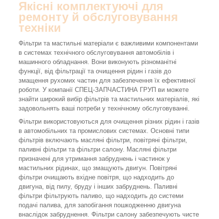
Якісні комплектуючі для
ремонту й обслуговування
техніки
Фільтри та мастильні матеріали є важливими компонентами
в системах технічного обслуговування автомобілів і
машинного обладнання. Вони виконують різноманітні
функції, від фільтрації та очищення рідин і газів до
змащення рухомих частин для забезпечення їх ефективної
роботи. У компанії СПЕЦ-ЗАПЧАСТИНА ГРУП ви можете
знайти широкий вибір фільтрів та мастильних матеріалів, які
задовольнять ваші потреби у технічному обслуговуванні.
Фільтри використовуються для очищення різних рідин і газів
в автомобільних та промислових системах. Основні типи
фільтрів включають масляні фільтри, повітряні фільтри,
паливні фільтри та фільтри салону. Масляні фільтри
призначені для утримання забруднень і частинок у
мастильних рідинах, що змащують двигун. Повітряні
фільтри очищають вхідне повітря, що надходить до
двигуна, від пилу, бруду і інших забруднень. Паливні
фільтри фільтрують паливо, що надходить до системи
подачі палива, для запобігання пошкодженню двигуна
внаслідок забруднення. Фільтри салону забезпечують чисте