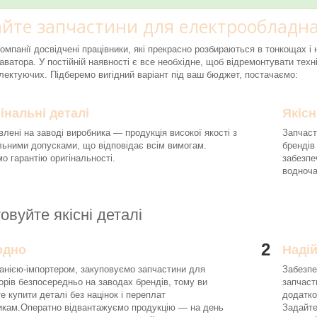
йте запчастини для електрообладна
компанії досвідчені працівники, які прекрасно розбираються в тонкощах 
аватора. У постійній наявності є все необхідне, щоб відремонтувати техні
ектуючих. Підберемо вигідний варіант під ваш бюджет, постачаємо:
інальні деталі
Якісн
влені на заводі виробника — продукція високої якості з
Запчаст
льними допусками, що відповідає всім вимогам.
брендів
о гарантію оригінальності.
забезпе
водноч
овуйте якісні деталі
2
одно
Наді
анією-імпортером, закуповуємо запчастини для
Забезпе
орів безпосередньо на заводах брендів, тому ви
запчаст
е купити деталі без націнок і переплат
додатко
икам.Оператно відвантажуємо продукцію — на день
Задайте