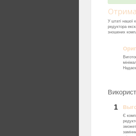
Отрима
У штаті нашої 
редуктора екск
зношених компл
Ориг
Вигото
мініма
Надаєм
Використ
1
Выг
Є комп
редукт
зможет
замінн