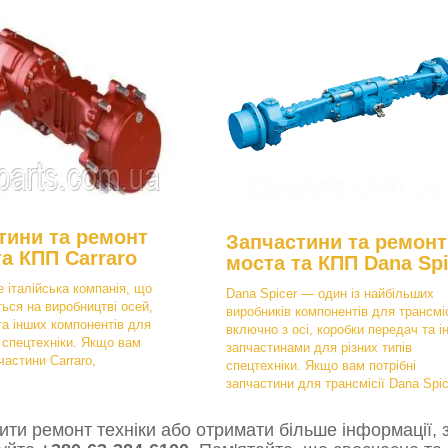
тини та ремонт
Запчастини та ремонт
та КПП Carraro
моста та КПП Dana Spi
е італійська компанія, що
Dana Spicer — один із найбільших
ться на виробництві осей,
виробників компонентів для трансміс
та інших компонентів для
включно з осі, коробки передач та і
в спецтехніки. Якщо вам
запчастинами для різних типів
частини Carraro,
спецтехніки. Якщо вам потрібні
запчастини для трансмісії Dana Spic
ти ремонт техніки або отримати більше інформації, з