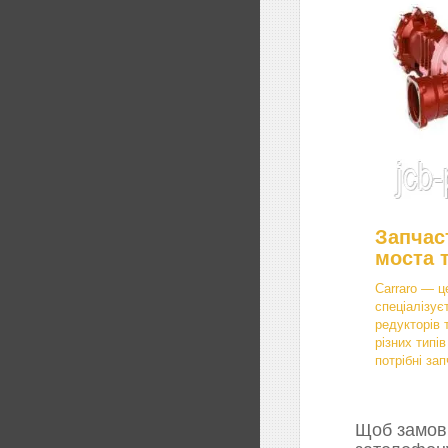
Запчас
моста 
Carraro — ц
спеціалізує
редукторів 
різних типі
потрібні зап
Щоб замови