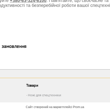
уйте
+380-63-324-6100
. Пам'ятайте, що своєчасне та
одуктивності та безперебійної роботи вашої спецтехні
я замовлення
Товари
Ножі для спецтехніки
Сайт створений на маркетплейсі
Prom.ua