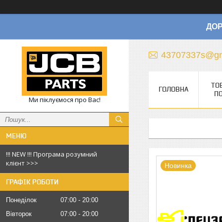
ДОР
43707337s@gm
ТО
ГОЛОВНА
П
Ми піклуємося про Вас!
!!! NEW !!! Програма розумний
клієнт >>>
Новинка
ГРАФІК РОБОТИ
Понеділок
07:00
20:00
Вівторок
07:00
20:00