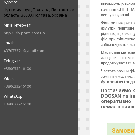
виконують різнома
Чутівська вул., Полтава, Полтавська
компанії СПЕЦ-ЗАП
область, 36000, Полтава, Україна
обслуговуванні.
Фільтри використо
фільтри, повітрян
http://jcb-parts.com.ua
рідинах, що змащу
фільтри фільтруют
забезпечують чист
43707337s@gmail.com
Мастильні матеріа
ланцюги і інші ме
продовжувати їх т
+380633246100
Частота заміни фі
заміняти мастила 
бути замінені згі
+380633246100
Постачаємо к
DOOSAN та ін
оперативно —
+380633246100
немає в наяв
Замовит