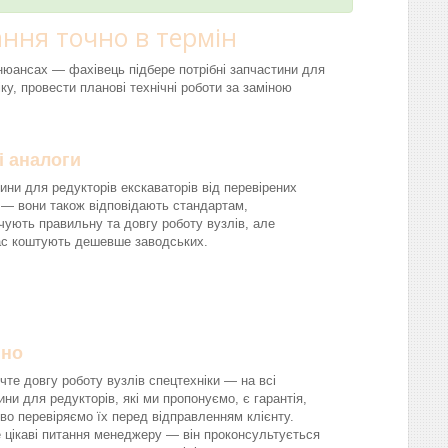
ння точно в термін
і нюансах — фахівець підбере потрібні запчастини для
ку, провести планові технічні роботи за заміною
і аналоги
ини для редукторів екскаваторів від перевірених
 — вони також відповідають стандартам,
чують правильну та довгу роботу вузлів, але
ас коштують дешевше заводських.
йно
чте довгу роботу вузлів спецтехніки — на всі
ини для редукторів, які ми пропонуємо, є гарантія,
во перевіряємо їх перед відправленням клієнту.
 цікаві питання менеджеру — він проконсультується