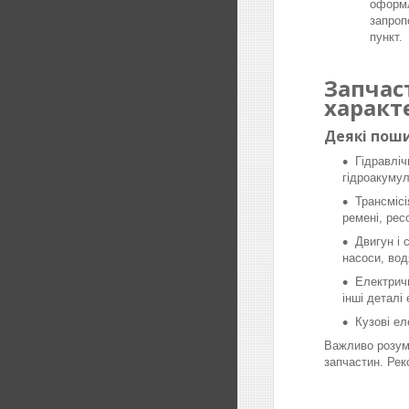
оформл
запроп
пункт.
Запчас
характ
Деякі поши
Гідравліч
гідроакумул
Трансмісі
ремені, рес
Двигун і 
насоси, вод
Електричн
інші деталі
Кузові ел
Важливо розумі
запчастин. Рек