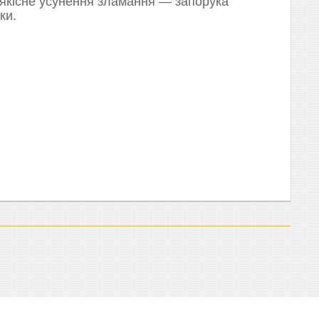
 якісне усунення зламання — запорука
ки.