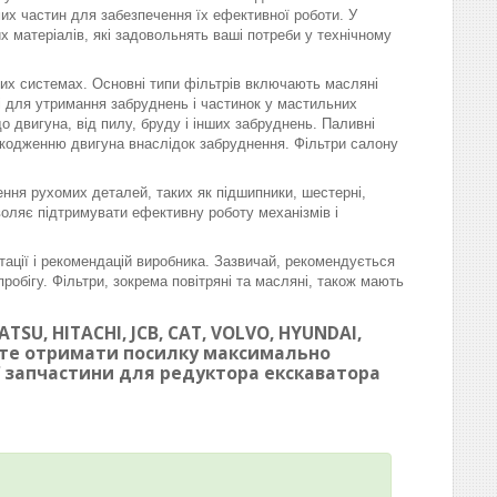
омих частин для забезпечення їх ефективної роботи. У
матеріалів, які задовольнять ваші потреби у технічному
вих системах. Основні типи фільтрів включають масляні
ні для утримання забруднень і частинок у мастильних
 двигуна, від пилу, бруду і інших забруднень. Паливні
шкодженню двигуна внаслідок забруднення. Фільтри салону
ння рухомих деталей, таких як підшипники, шестерні,
воляє підтримувати ефективну роботу механізмів і
тації і рекомендацій виробника. Зазвичай, рекомендується
робігу. Фільтри, зокрема повітряні та масляні, також мають
SU, HITACHI, JCB, CAT, VOLVO, HYUNDAI,
ете отримати посилку максимально
ої запчастини для редуктора екскаватора