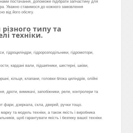
інами постачання, допоможе підібрати запчастину для
ра. Уважно ставимося до кожного замовлення
но від його обсягу.
різного типу та
лі техніки.
си, гідроциліндри, гідророзподільники, гідромотори,
мости, кардані вали, підшипники, шестерні, шківи,
шні, кільця, клапани, головки блока циліндрів, олійні
я, дроти, вимикачі, запобіжники, реле, контролери та
-от фари, дзеркала, скла, дверей, ручки тощо.
марку та модель техніки, а також якість і виробника
льників, щоб гарантувати якість і безпеку вашої техніки.