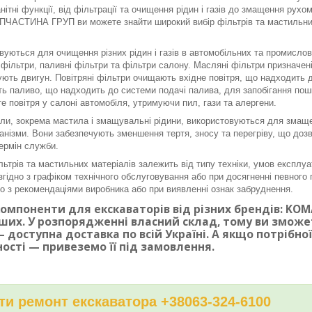
нітні функції, від фільтрації та очищення рідин і газів до змащення рух
ЧАСТИНА ГРУП ви можете знайти широкий вибір фільтрів та мастильних 
вуються для очищення різних рідин і газів в автомобільних та промисло
і фільтри, паливні фільтри та фільтри салону. Масляні фільтри призначе
ють двигун. Повітряні фільтри очищають вхідне повітря, що надходить до
ь паливо, що надходить до системи подачі палива, для запобігання по
е повітря у салоні автомобіля, утримуючи пил, гази та алергени.
ли, зокрема мастила і змащувальні рідини, використовуються для змаще
ханізми. Вони забезпечують зменшення тертя, зносу та перегріву, що доз
ермін служби.
льтрів та мастильних матеріалів залежить від типу техніки, умов експлуа
згідно з графіком технічного обслуговування або при досягненні певного п
дно з рекомендаціями виробника або при виявленні ознак забруднення.
омпоненти для екскаваторів від різних брендів: KOMAT
ших. У розпорядженні власний склад, тому ви змож
 доступна доставка по всій Україні. А якщо потрібн
ності — привеземо її під замовлення.
и ремонт екскаватора +38063-324-6100