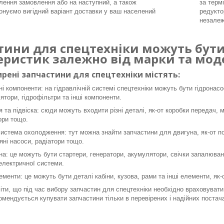
ення замовлення або на наступний, а також
за терм
онуємо вигідний варіант доставки у ваш населений
редукто
незалеж
тини для спецтехніки можуть бути 
еристик залежно від марки та моде
рені запчастини для спецтехніки містять:
ні компоненти: на гідравлічній системі спецтехніки можуть бути гідронасо
ятори, гідрофільтри та інші компоненти.
я та підвіска: сюди можуть входити різні деталі, як-от коробки передач, 
ори тощо.
система охолодження: тут можна знайти запчастини для двигуна, як-от пор
яні насоси, радіатори тощо.
а: це можуть бути стартери, генератори, акумулятори, свічки запалюванн
 електричної системи.
ементи: це можуть бути деталі кабіни, кузова, рами та інші елементи, як
ти, що під час вибору запчастин для спецтехніки необхідно враховувати 
омендується купувати запчастини тільки в перевірених і надійних постача