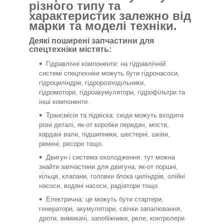
різного типу та
характеристик залежно від
марки та моделі техніки.
Деякі поширені запчастини для
спецтехніки містять:
Гідравлічні компоненти: на гідравлічній
системі спецтехніки можуть бути гідронасоси,
гідроциліндри, гідророзподільники,
гідромотори, гідроакумулятори, гідрофільтри та
інші компоненти.
Трансмісія та підвіска: сюди можуть входити
різні деталі, як-от коробки передач, мости,
кардані вали, підшипники, шестерні, шківи,
ремені, ресори тощо.
Двигун і система охолодження: тут можна
знайти запчастини для двигуна, як-от поршні,
кільця, клапани, головки блока циліндрів, олійні
насоси, водяні насоси, радіатори тощо.
Електрична: це можуть бути стартери,
генератори, акумулятори, свічки запалювання,
дроти, вимикачі, запобіжники, реле, контролери