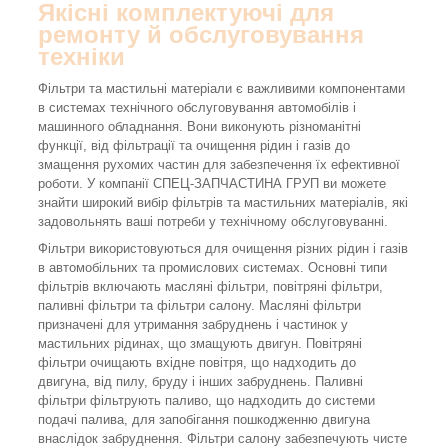
Якісні комплектуючі для
ремонту й обслуговування
техніки
Фільтри та мастильні матеріали є важливими компонентами
в системах технічного обслуговування автомобілів і
машинного обладнання. Вони виконують різноманітні
функції, від фільтрації та очищення рідин і газів до
змащення рухомих частин для забезпечення їх ефективної
роботи. У компанії СПЕЦ-ЗАПЧАСТИНА ГРУП ви можете
знайти широкий вибір фільтрів та мастильних матеріалів, які
задовольнять ваші потреби у технічному обслуговуванні.
Фільтри використовуються для очищення різних рідин і газів
в автомобільних та промислових системах. Основні типи
фільтрів включають масляні фільтри, повітряні фільтри,
паливні фільтри та фільтри салону. Масляні фільтри
призначені для утримання забруднень і частинок у
мастильних рідинах, що змащують двигун. Повітряні
фільтри очищають вхідне повітря, що надходить до
двигуна, від пилу, бруду і інших забруднень. Паливні
фільтри фільтрують паливо, що надходить до системи
подачі палива, для запобігання пошкодженню двигуна
внаслідок забруднення. Фільтри салону забезпечують чисте