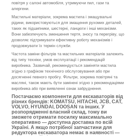
повітря у салоні автомобіля, утримуючи пил, гази та
алергени.
Мастильні матеріали, зокрема мастила і змащувальні
рідини, використовуються для змащення рухомих деталей,
таких як підшипники, шестерні, ланцюги і інші механізми.
Вони забезпечують зменшення тертя, зносу та перегріву, що
дозволяє підтримувати ефективну роботу механізмів і
продовжувати їх термін служби.
Частота заміни фільтрів та мастильних матеріалів залежить
від типу техніки, умов експлуатації і рекомендацій
виробника. Зазвичай, рекомендується заміняти мастила
згідно з графіком технічного обслуговування або при
досягненні певного пробігу. Фільтри, зокрема повітряні та
масляні, також мають бути замінені згідно з рекомендаціями
виробника або при виявленні ознак забруднення.
Постачаємо компоненти для екскаваторів від
різних брендів: KOMATSU, HITACHI, JCB, CAT,
VOLVO, HYUNDAI, DOOSAN та інших. У
розпорядженні власний склад, тому ви
зможете отримати посилку максимально
оперативно — доступна доставка по всій
Україні. А якщо потрібної запчастини для
редуктора екскаватора немає в наявності —