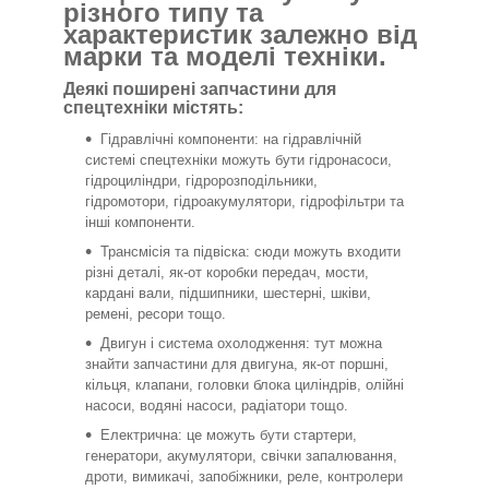
різного типу та
характеристик залежно від
марки та моделі техніки.
Деякі поширені запчастини для
спецтехніки містять:
Гідравлічні компоненти: на гідравлічній
системі спецтехніки можуть бути гідронасоси,
гідроциліндри, гідророзподільники,
гідромотори, гідроакумулятори, гідрофільтри та
інші компоненти.
Трансмісія та підвіска: сюди можуть входити
різні деталі, як-от коробки передач, мости,
кардані вали, підшипники, шестерні, шківи,
ремені, ресори тощо.
Двигун і система охолодження: тут можна
знайти запчастини для двигуна, як-от поршні,
кільця, клапани, головки блока циліндрів, олійні
насоси, водяні насоси, радіатори тощо.
Електрична: це можуть бути стартери,
генератори, акумулятори, свічки запалювання,
дроти, вимикачі, запобіжники, реле, контролери