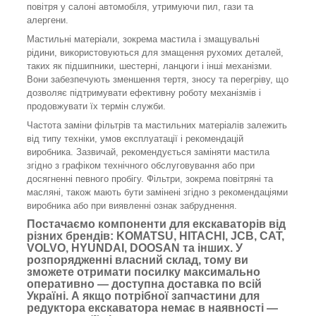
повітря у салоні автомобіля, утримуючи пил, гази та
алергени.
Мастильні матеріали, зокрема мастила і змащувальні
рідини, використовуються для змащення рухомих деталей,
таких як підшипники, шестерні, ланцюги і інші механізми.
Вони забезпечують зменшення тертя, зносу та перегріву, що
дозволяє підтримувати ефективну роботу механізмів і
продовжувати їх термін служби.
Частота заміни фільтрів та мастильних матеріалів залежить
від типу техніки, умов експлуатації і рекомендацій
виробника. Зазвичай, рекомендується заміняти мастила
згідно з графіком технічного обслуговування або при
досягненні певного пробігу. Фільтри, зокрема повітряні та
масляні, також мають бути замінені згідно з рекомендаціями
виробника або при виявленні ознак забруднення.
Постачаємо компоненти для екскаваторів від
різних брендів: KOMATSU, HITACHI, JCB, CAT,
VOLVO, HYUNDAI, DOOSAN та інших. У
розпорядженні власний склад, тому ви
зможете отримати посилку максимально
оперативно — доступна доставка по всій
Україні. А якщо потрібної запчастини для
редуктора екскаватора немає в наявності —