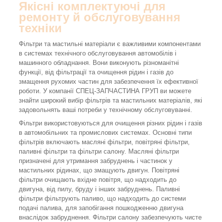
Якісні комплектуючі для
ремонту й обслуговування
техніки
Фільтри та мастильні матеріали є важливими компонентами
в системах технічного обслуговування автомобілів і
машинного обладнання. Вони виконують різноманітні
функції, від фільтрації та очищення рідин і газів до
змащення рухомих частин для забезпечення їх ефективної
роботи. У компанії СПЕЦ-ЗАПЧАСТИНА ГРУП ви можете
знайти широкий вибір фільтрів та мастильних матеріалів, які
задовольнять ваші потреби у технічному обслуговуванні.
Фільтри використовуються для очищення різних рідин і газів
в автомобільних та промислових системах. Основні типи
фільтрів включають масляні фільтри, повітряні фільтри,
паливні фільтри та фільтри салону. Масляні фільтри
призначені для утримання забруднень і частинок у
мастильних рідинах, що змащують двигун. Повітряні
фільтри очищають вхідне повітря, що надходить до
двигуна, від пилу, бруду і інших забруднень. Паливні
фільтри фільтрують паливо, що надходить до системи
подачі палива, для запобігання пошкодженню двигуна
внаслідок забруднення. Фільтри салону забезпечують чисте