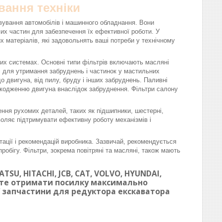
вання техніки
вування автомобілів і машинного обладнання. Вони
омих частин для забезпечення їх ефективної роботи. У
матеріалів, які задовольнять ваші потреби у технічному
вих системах. Основні типи фільтрів включають масляні
ні для утримання забруднень і частинок у мастильних
 двигуна, від пилу, бруду і інших забруднень. Паливні
шкодженню двигуна внаслідок забруднення. Фільтри салону
ння рухомих деталей, таких як підшипники, шестерні,
воляє підтримувати ефективну роботу механізмів і
тації і рекомендацій виробника. Зазвичай, рекомендується
робігу. Фільтри, зокрема повітряні та масляні, також мають
SU, HITACHI, JCB, CAT, VOLVO, HYUNDAI,
ете отримати посилку максимально
ої запчастини для редуктора екскаватора