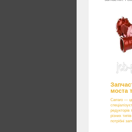
Запчас
моста 
Carraro — ц
спеціалізує
редукторів 
різних типі
потрібні зап