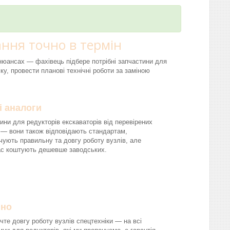
ння точно в термін
і нюансах — фахівець підбере потрібні запчастини для
ку, провести планові технічні роботи за заміною
і аналоги
ини для редукторів екскаваторів від перевірених
 — вони також відповідають стандартам,
чують правильну та довгу роботу вузлів, але
ас коштують дешевше заводських.
йно
чте довгу роботу вузлів спецтехніки — на всі