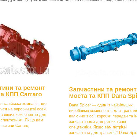
тини та ремонт
Запчастини та ремонт
та КПП Carraro
моста та КПП Dana Spi
е італійська компанія, що
Dana Spicer — один із найбільших
ться на виробництві осей,
виробників компонентів для трансміс
та інших компонентів для
включно з осі, коробки передач та і
в спецтехніки. Якщо вам
запчастинами для різних типів
частини Carraro,
спецтехніки. Якщо вам потрібні
запчастини для трансмісії Dana Spic