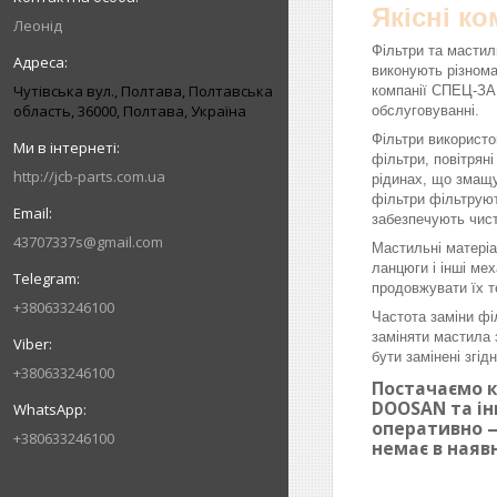
Якісні к
Леонід
Фільтри та мастил
виконують різнома
Чутівська вул., Полтава, Полтавська
компанії СПЕЦ-ЗАП
область, 36000, Полтава, Україна
обслуговуванні.
Фільтри використо
фільтри, повітрян
http://jcb-parts.com.ua
рідинах, що змащу
фільтри фільтруют
забезпечують чист
43707337s@gmail.com
Мастильні матеріа
ланцюги і інші ме
продовжувати їх т
+380633246100
Частота заміни фі
заміняти мастила 
бути замінені згі
+380633246100
Постачаємо к
DOOSAN та ін
оперативно —
+380633246100
немає в наяв