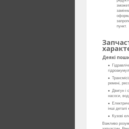
редукт
зможет
замінн
оформл
запроп
пункт.
Запчас
характ
Деякі поши
Гідравліч
гідроакумул
Трансмісі
ремені, рес
Двигун і 
насоси, вод
Електричн
інші деталі
Кузові ел
Важливо розумі
запчастин. Рек