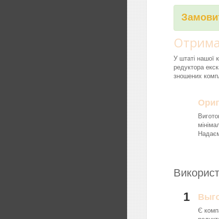
Замовит
Отрима
У штаті нашої 
редуктора екск
зношених компл
Ориг
Вигото
мініма
Надаєм
Використ
1
Выг
Є комп