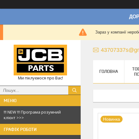
ДОР
Зараз у компанії нероб
43707337s@gm
ТО
ГОЛОВНА
П
Ми піклуємося про Вас!
!!! NEW !!! Програма розумний
клієнт >>>
Новинка
ГРАФІК РОБОТИ