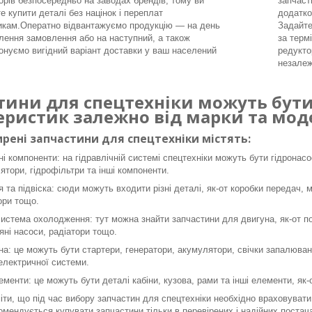
орів безпосередньо на заводах брендів, тому ви
запчаст
е купити деталі без націнок і переплат
додатко
икам.Оператно відвантажуємо продукцію — на день
Задайте
ення замовлення або на наступний, а також
за терм
онуємо вигідний варіант доставки у ваш населений
редукто
незалеж
тини для спецтехніки можуть бути 
еристик залежно від марки та моде
рені запчастини для спецтехніки містять:
ні компоненти: на гідравлічній системі спецтехніки можуть бути гідронасо
ятори, гідрофільтри та інші компоненти.
я та підвіска: сюди можуть входити різні деталі, як-от коробки передач, 
ори тощо.
система охолодження: тут можна знайти запчастини для двигуна, як-от пор
яні насоси, радіатори тощо.
а: це можуть бути стартери, генератори, акумулятори, свічки запалюванн
 електричної системи.
ементи: це можуть бути деталі кабіни, кузова, рами та інші елементи, як
ти, що під час вибору запчастин для спецтехніки необхідно враховувати 
омендується купувати запчастини тільки в перевірених і надійних постача