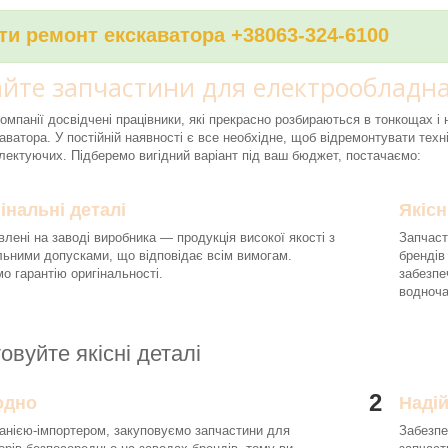
и ремонт екскаватора +38063-324-6100
йте запчастини для електрообладна
компанії досвідчені працівники, які прекрасно розбираються в тонкощах 
аватора. У постійній наявності є все необхідне, щоб відремонтувати техні
ектуючих. Підберемо вигідний варіант під ваш бюджет, постачаємо:
інальні деталі
Якісн
влені на заводі виробника — продукція високої якості з
Запчаст
льними допусками, що відповідає всім вимогам.
брендів
о гарантію оригінальності.
забезпе
водноч
овуйте якісні деталі
2
одно
Наді
анією-імпортером, закуповуємо запчастини для
Забезпе