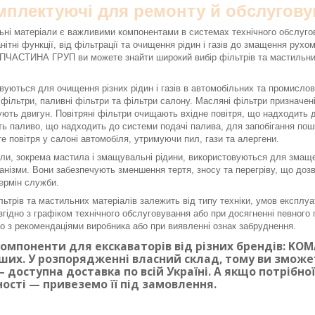
омплектуючі для ремонту й обслугову
ьні матеріали є важливими компонентами в системах технічного обслуго
нітні функції, від фільтрації та очищення рідин і газів до змащення рух
ЧАСТИНА ГРУП ви можете знайти широкий вибір фільтрів та мастильних 
вуються для очищення різних рідин і газів в автомобільних та промисло
і фільтри, паливні фільтри та фільтри салону. Масляні фільтри призначе
ють двигун. Повітряні фільтри очищають вхідне повітря, що надходить до
ь паливо, що надходить до системи подачі палива, для запобігання по
е повітря у салоні автомобіля, утримуючи пил, гази та алергени.
ли, зокрема мастила і змащувальні рідини, використовуються для змаще
ханізми. Вони забезпечують зменшення тертя, зносу та перегріву, що доз
ермін служби.
льтрів та мастильних матеріалів залежить від типу техніки, умов експлуа
згідно з графіком технічного обслуговування або при досягненні певного п
дно з рекомендаціями виробника або при виявленні ознак забруднення.
омпоненти для екскаваторів від різних брендів: KOMAT
ших. У розпорядженні власний склад, тому ви змож
 доступна доставка по всій Україні. А якщо потрібн
ності — привеземо її під замовлення.