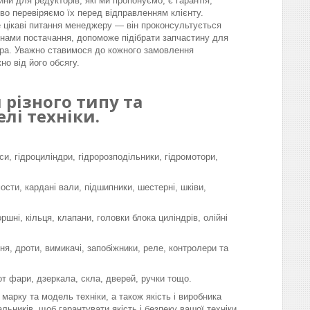
ини для редукторів, які ми пропонуємо, є гарантія,
во перевіряємо їх перед відправленням клієнту.
 цікаві питання менеджеру — він проконсультується
інами постачання, допоможе підібрати запчастину для
ра. Уважно ставимося до кожного замовлення
но від його обсягу.
різного типу та
лі техніки.
си, гідроциліндри, гідророзподільники, гідромотори,
мости, кардані вали, підшипники, шестерні, шківи,
шні, кільця, клапани, головки блока циліндрів, олійні
я, дроти, вимикачі, запобіжники, реле, контролери та
-от фари, дзеркала, скла, дверей, ручки тощо.
марку та модель техніки, а також якість і виробника
льників, щоб гарантувати якість і безпеку вашої техніки.