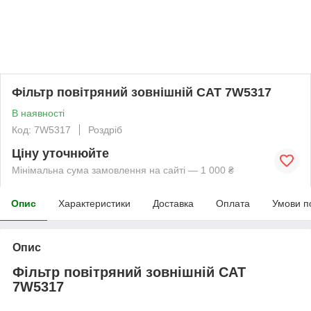
Фільтр повітряний зовнішній CAT 7W5317
В наявності
Код: 7W5317
Роздріб
Ціну уточнюйте
Мінімальна сума замовлення на сайті — 1 000 ₴
Опис
Характеристики
Доставка
Оплата
Умови п
Опис
Фільтр повітряний зовнішній CAT
7W5317