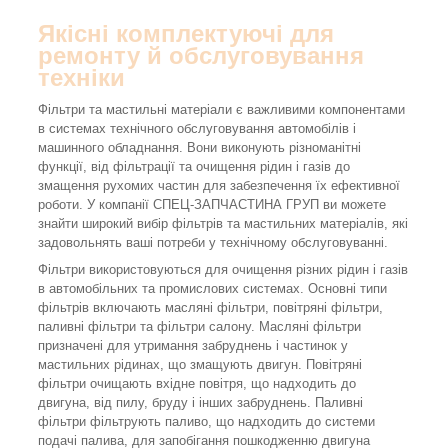
Якісні комплектуючі для
ремонту й обслуговування
техніки
Фільтри та мастильні матеріали є важливими компонентами
в системах технічного обслуговування автомобілів і
машинного обладнання. Вони виконують різноманітні
функції, від фільтрації та очищення рідин і газів до
змащення рухомих частин для забезпечення їх ефективної
роботи. У компанії СПЕЦ-ЗАПЧАСТИНА ГРУП ви можете
знайти широкий вибір фільтрів та мастильних матеріалів, які
задовольнять ваші потреби у технічному обслуговуванні.
Фільтри використовуються для очищення різних рідин і газів
в автомобільних та промислових системах. Основні типи
фільтрів включають масляні фільтри, повітряні фільтри,
паливні фільтри та фільтри салону. Масляні фільтри
призначені для утримання забруднень і частинок у
мастильних рідинах, що змащують двигун. Повітряні
фільтри очищають вхідне повітря, що надходить до
двигуна, від пилу, бруду і інших забруднень. Паливні
фільтри фільтрують паливо, що надходить до системи
подачі палива, для запобігання пошкодженню двигуна