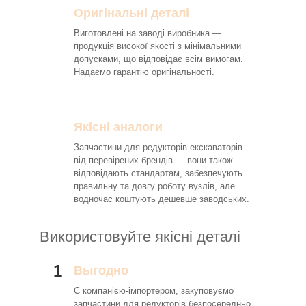
Оригінальні деталі
Виготовлені на заводі виробника —
продукція високої якості з мінімальними
допусками, що відповідає всім вимогам.
Надаємо гарантію оригінальності.
Якісні аналоги
Запчастини для редукторів екскаваторів
від перевірених брендів — вони також
відповідають стандартам, забезпечують
правильну та довгу роботу вузлів, але
водночас коштують дешевше заводських.
Використовуйте якісні деталі
1
Выгодно
Є компанією-імпортером, закуповуємо
запчастини для редукторів безпосередньо