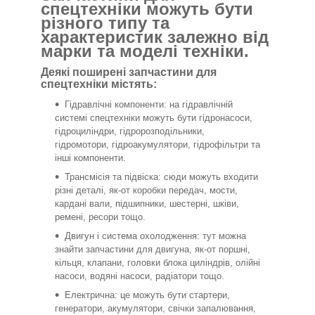
спецтехніки можуть бути
різного типу та
характеристик залежно від
марки та моделі техніки.
Деякі поширені запчастини для
спецтехніки містять:
Гідравлічні компоненти: на гідравлічній
системі спецтехніки можуть бути гідронасоси,
гідроциліндри, гідророзподільники,
гідромотори, гідроакумулятори, гідрофільтри та
інші компоненти.
Трансмісія та підвіска: сюди можуть входити
різні деталі, як-от коробки передач, мости,
кардані вали, підшипники, шестерні, шківи,
ремені, ресори тощо.
Двигун і система охолодження: тут можна
знайти запчастини для двигуна, як-от поршні,
кільця, клапани, головки блока циліндрів, олійні
насоси, водяні насоси, радіатори тощо.
Електрична: це можуть бути стартери,
генератори, акумулятори, свічки запалювання,