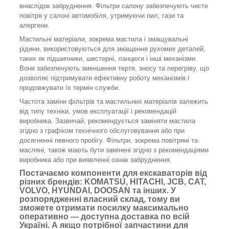
внаслідок забруднення. Фільтри салону забезпечують чисте
повітря у салоні автомобіля, утримуючи пил, гази та
алергени.
Мастильні матеріали, зокрема мастила і змащувальні
рідини, використовуються для змащення рухомих деталей,
таких як підшипники, шестерні, ланцюги і інші механізми.
Вони забезпечують зменшення тертя, зносу та перегріву, що
дозволяє підтримувати ефективну роботу механізмів і
продовжувати їх термін служби.
Частота заміни фільтрів та мастильних матеріалів залежить
від типу техніки, умов експлуатації і рекомендацій
виробника. Зазвичай, рекомендується заміняти мастила
згідно з графіком технічного обслуговування або при
досягненні певного пробігу. Фільтри, зокрема повітряні та
масляні, також мають бути замінені згідно з рекомендаціями
виробника або при виявленні ознак забруднення.
Постачаємо компоненти для екскаваторів від
різних брендів: KOMATSU, HITACHI, JCB, CAT,
VOLVO, HYUNDAI, DOOSAN та інших. У
розпорядженні власний склад, тому ви
зможете отримати посилку максимально
оперативно — доступна доставка по всій
Україні. А якщо потрібної запчастини для